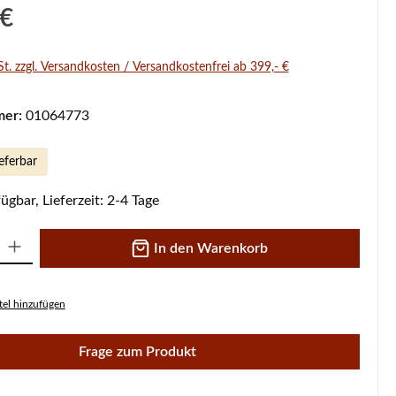
s:
 €
St. zzgl. Versandkosten / Versandkostenfrei ab 399,- €
mer:
01064773
eferbar
ügbar, Lieferzeit: 2-4 Tage
 Gib den gewünschten Wert ein oder benutze die Schaltflächen um die A
In den Warenkorb
el hinzufügen
Frage zum Produkt