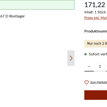
Regulärer Prei
171,22
Inhalt:
1 Stück
Preise inkl. Mw
Produktnum
Nur noch 2 li
Sofort verf
Produkt Anzahl:
Zum Merkzett