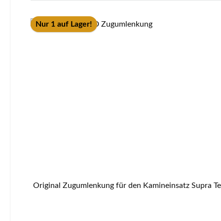
Nur 1 auf Lager!
Original Zugumlenkung für den Kamineinsatz Supra Tertio 67 D Supra Tertio 67 D Zugumlenkung Eckdaten: Rauchumlenkung, Umlenkung Maße (B/L/H) 530 mm x 300 mm x