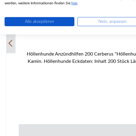
werden, weitere Informationen finden Sie
hier
.
Alle akzeptieren
Nein, anpassen
Höllenhunde Anzündhilfen 200 Cerberus "Höllenhun
Kamin. Höllenhunde Eckdaten: Inhalt 200 Stück Länge 50 bis 55 mm Durchmesser ca. 22 bis 30 mm Wachsanteil 40 bis 50 % Holzarten sind Fichte und Kiefer leichtes