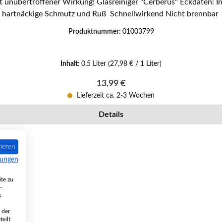
! Glasreiniger "Cerberus" Eckdaten: Inhalt 500 ml Voll biologisch abbaubar Entfernt einfach
hartnäckige Schmutz und Ruß Schnellwirkend Nicht brennbar
Produktnummer:
01003799
Inhalt:
0.5 Liter
(27,98 € / 1 Liter)
Regulärer Preis:
13,99 €
Lieferzeit ca. 2-3 Wochen
Details
ieren
mungen
te zu
-
s
 der
eilt