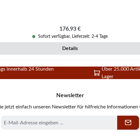
Regulärer Preis:
176,93 €
Sofort verfügbar, Lieferzeit: 2-4 Tage
Details
gs innerhalb 24 Stunden
Über 25.000 Artik
Lager
Newsletter
e jetzt einfach unseren Newsletter für hilfreiche Informationen
E-
Mail-
Adresse
*