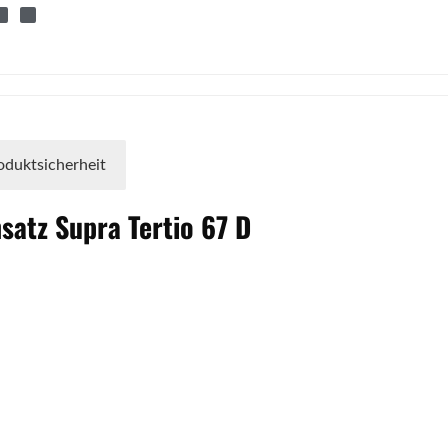
oduktsicherheit
nsatz
Supra
Tertio
67 D