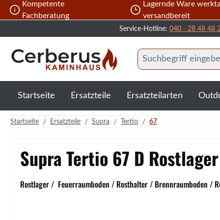
Kompetente
Lagernde Ware werkta
 Hauptinhalt springen
Zur Suche springen
Zur Hauptnavigation springen
Fachberatung
versandbereit
Service-Hotline:
040 - 28 48 48 
Startseite
Ersatzteile
Ersatzteilarten
Outd
/
/
/
/
Startseite
Ersatzteile
Supra
Tertio
67
Supra Tertio 67 D Rostlager
Rostlager / Feuerraumboden / Rosthalter / Brennraumboden / Ro