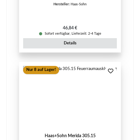
Hersteller:
Haas-Sohn
Regulärer Preis:
46,84 €
Sofort verfügbar, Lieferzeit: 2-4 Tage
Details
Nur 8 auf Lager!
Haas+Sohn Merida 305.15