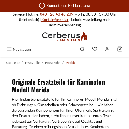
Zum Hauptinhalt springen
Kompetente Fachberatung
Service-Hotline:
040 - 28 48 48 239
Mo-Fr, 08:30 - 17:30 Uhr
(telefonisch) |
Kontaktformular
| Lokale Ausstellung nach
Terminvereinbarung
Navigation
/
/
/
Startseite
Ersatzteile
Haas+Sohn
Merida
Originale Ersatzteile für Kaminofen
Modell Merida
Hier finden Sie Ersatzteile für Ihr Kaminofen Modell Merida. Egal
ob Dichtungen, Glasscheiben oder Schamottsteine – wir haben
die passenden Komponenten für Ihren Ofen. Falls Sie Fragen zu
den Ersatzteilen haben, steht Ihnen unser kompetentes Team
jederzeit zur Verfügung. Vertrauen Sie auf
Qualität und
Beratung
für einen reibungslosen Betrieb Ihres Kaminofens.