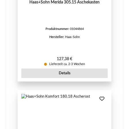
Haas+Sohn Merida 305.15 Aschekasten
Produktnummer:
01044864
Hersteller:
Haas-Sohn
Regulärer Preis:
127,38 €
Lieferzeit ca. 2-3 Wochen
Details