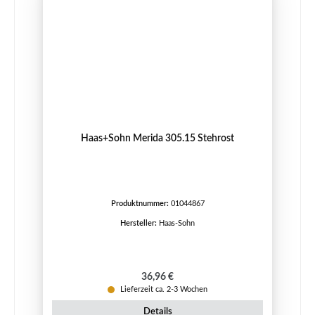
Haas+Sohn Merida 305.15 Stehrost
Produktnummer:
01044867
Hersteller:
Haas-Sohn
Regulärer Preis:
36,96 €
Lieferzeit ca. 2-3 Wochen
Details