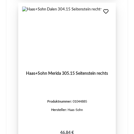
Haas+Sohn Merida 305.15 Seitenstein rechts
Produktnummer:
01044885
Hersteller:
Haas-Sohn
Regulärer Preis:
46,84 €