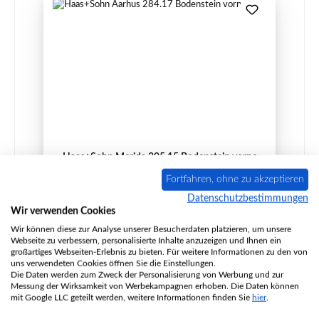
Haas+Sohn Merida 305.15 Bodenstein vorne
Fortfahren, ohne zu akzeptieren
Datenschutzbestimmungen
Wir verwenden Cookies
Produktnummer:
01044878
Wir können diese zur Analyse unserer Besucherdaten platzieren, um unsere
Webseite zu verbessern, personalisierte Inhalte anzuzeigen und Ihnen ein
Hersteller:
Haas-Sohn
großartiges Webseiten-Erlebnis zu bieten. Für weitere Informationen zu den von
uns verwendeten Cookies öffnen Sie die Einstellungen.
Die Daten werden zum Zweck der Personalisierung von Werbung und zur
Messung der Wirksamkeit von Werbekampagnen erhoben. Die Daten können
Regulärer Preis:
32,03 €
mit Google LLC geteilt werden, weitere Informationen finden Sie
hier
.
Sofort verfügbar, Lieferzeit: 2-4 Tage