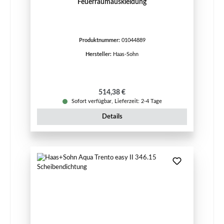
Feuerraumauskleidung
Produktnummer:
01044889
Hersteller:
Haas-Sohn
Regulärer Preis:
514,38 €
Sofort verfügbar, Lieferzeit: 2-4 Tage
Details