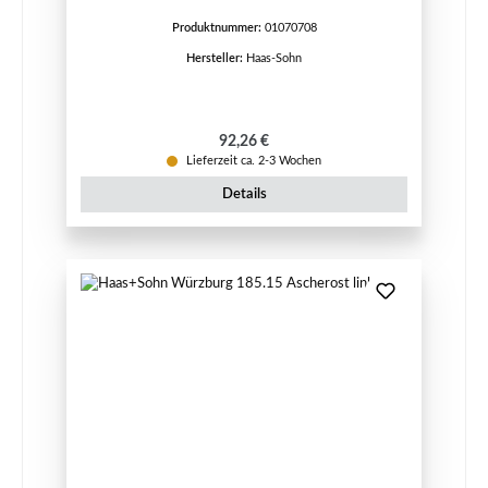
Produktnummer:
01070708
Hersteller:
Haas-Sohn
Regulärer Preis:
92,26 €
Lieferzeit ca. 2-3 Wochen
Details