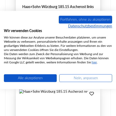
Haas+Sohn Würzburg 185.15 Ascherost links
Fortfahren, ohne zu akzeptieren
Datenschutzbestimmungen
Wir verwenden Cookies
Produktnummer:
01006526
Wir können diese zur Analyse unserer Besucherdaten platzieren, um unsere
Hersteller:
Haas-Sohn
Webseite zu verbessern, personalisierte Inhalte anzuzeigen und Ihnen ein
großartiges Webseiten-Erlebnis zu bieten. Für weitere Informationen zu den von
uns verwendeten Cookies öffnen Sie die Einstellungen.
Die Daten werden zum Zweck der Personalisierung von Werbung und zur
Regulärer Preis:
82,91 €
Messung der Wirksamkeit von Werbekampagnen erhoben. Die Daten können
mit Google LLC geteilt werden, weitere Informationen finden Sie
hier
.
Lieferzeit ca. 2-3 Wochen
Details
Alle akzeptieren
Nein, anpassen