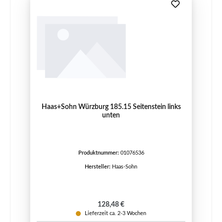
Haas+Sohn Würzburg 185.15 Seitenstein links
unten
Produktnummer:
01076536
Hersteller:
Haas-Sohn
Regulärer Preis:
128,48 €
Lieferzeit ca. 2-3 Wochen