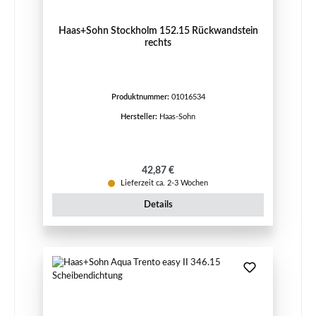
Haas+Sohn Stockholm 152.15 Rückwandstein
rechts
Produktnummer:
01016534
Hersteller:
Haas-Sohn
Regulärer Preis:
42,87 €
Lieferzeit ca. 2-3 Wochen
Details