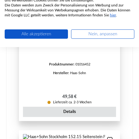
uns verwendeten Cookies öffnen Sie die Einstellungen.
Die Daten werden zum Zweck der Personalisierung von Werbung und zur
Messung der Wirksamkeit von Werbekampagnen erhoben. Die Daten können
mit Google LLC geteilt werden, weitere Informationen finden Sie
hier
.
Alle akzeptieren
Nein, anpassen
Haas+Sohn Stockholm 152.15 Seitenstein rechts
hinten
Produktnummer:
01016452
Hersteller:
Haas-Sohn
Regulärer Preis:
49,58 €
Lieferzeit ca. 2-3 Wochen
Details