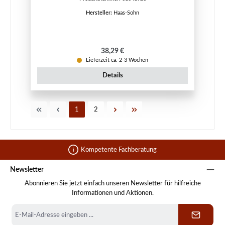
Hersteller:
Haas-Sohn
Regulärer Preis:
38,29 €
Lieferzeit ca. 2-3 Wochen
Details
Seite
Seite
1
2
Kompetente Fachberatung
Newsletter
Abonnieren Sie jetzt einfach unseren Newsletter für hilfreiche
Informationen und Aktionen.
E-
Mail-
Adresse