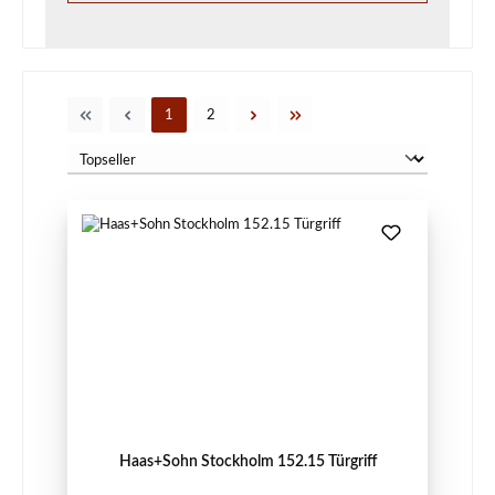
Seite
Seite
1
2
Haas+Sohn Stockholm 152.15 Türgriff