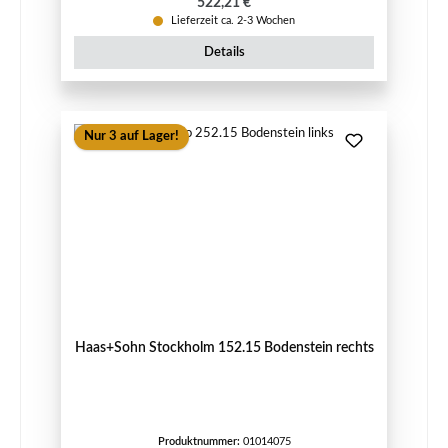
Regulärer Preis:
522,21 €
Lieferzeit ca. 2-3 Wochen
Details
Nur 3 auf Lager!
Haas+Sohn Stockholm 152.15 Bodenstein rechts
Produktnummer:
01014075