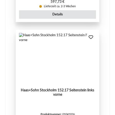
Regulärer Preis:
597,73 €
Lieferzeit ca. 2-3 Wochen
Details
Haas+Sohn Stockholm 152.17 Seitenstein links
vorne
Produktnummer:
01041926