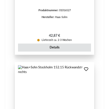
Produktnummer:
01016527
Hersteller:
Haas-Sohn
Regulärer Preis:
42,87 €
Lieferzeit ca. 2-3 Wochen
Details