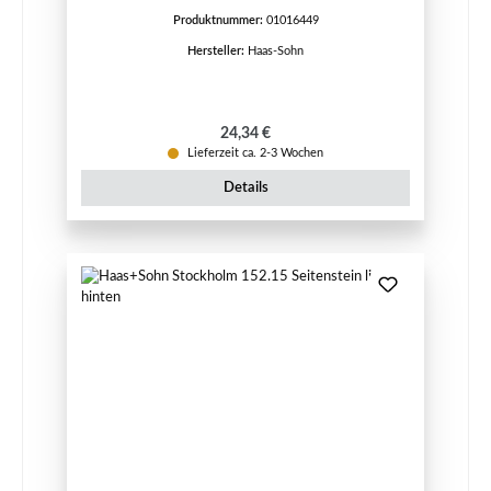
Produktnummer:
01016449
Hersteller:
Haas-Sohn
Regulärer Preis:
24,34 €
Lieferzeit ca. 2-3 Wochen
Details