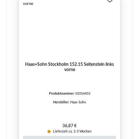
Haas+Sohn Stockholm 152.15 Seitenstein links
vorne
Produktnummer:
01016455
Hersteller:
Haas-Sohn
Regulärer Preis:
36,87 €
Lieferzeit ca. 2-3 Wochen