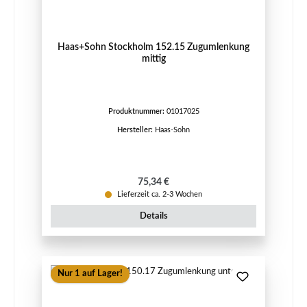
Haas+Sohn Stockholm 152.15 Zugumlenkung
mittig
Produktnummer:
01017025
Hersteller:
Haas-Sohn
Regulärer Preis:
75,34 €
Lieferzeit ca. 2-3 Wochen
Details
Nur 1 auf Lager!