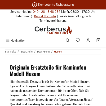
Zum Hauptinhalt springen
Kompetente Fachberatung
Service-Hotline:
040 - 28 48 48 239
Mo-Fr, 08:30 - 17:30 Uhr
(telefonisch) |
Kontaktformular
| Lokale Ausstellung nach
Terminvereinbarung
Navigation
/
/
/
Startseite
Ersatzteile
Haas+Sohn
Husum
Originale Ersatzteile für Kaminofen
Modell Husum
Hier finden Sie Ersatzteile für Ihr Kaminofen Modell Husum.
Egal ob Dichtungen, Glasscheiben oder Schamottsteine – wir
haben die passenden Komponenten für Ihren Ofen. Falls Sie
Fragen zu den Ersatzteilen haben, steht Ihnen unser
kompetentes Team jederzeit zur Verfügung. Vertrauen Sie auf
Qualität und Beratung
für einen reibungslosen Betrieb Ihres