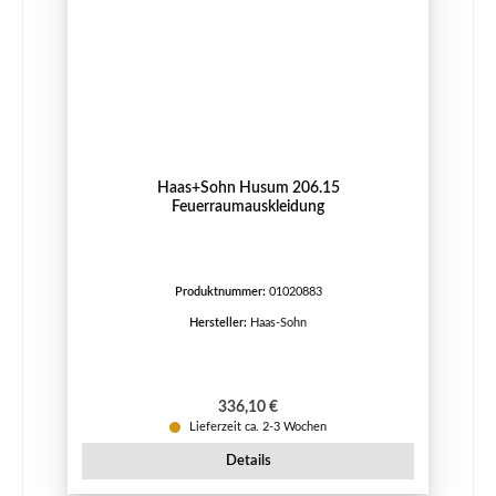
Haas+Sohn Husum 206.15
Feuerraumauskleidung
Produktnummer:
01020883
Hersteller:
Haas-Sohn
Regulärer Preis:
336,10 €
Lieferzeit ca. 2-3 Wochen
Details