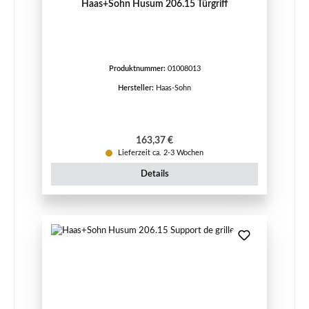
Haas+Sohn Husum 206.15 Türgriff
Produktnummer:
01008013
Hersteller:
Haas-Sohn
Regulärer Preis:
163,37 €
Lieferzeit ca. 2-3 Wochen
Details