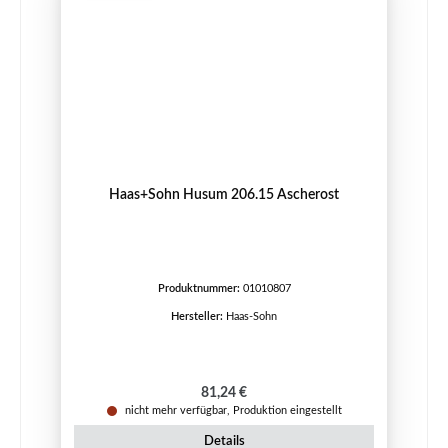
Haas+Sohn Husum 206.15 Ascherost
Produktnummer:
01010807
Hersteller:
Haas-Sohn
Regulärer Preis:
81,24 €
nicht mehr verfügbar, Produktion eingestellt
Details