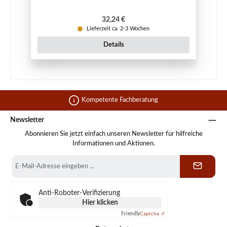
Regulärer Preis:
32,24 €
Lieferzeit ca. 2-3 Wochen
Details
Kompetente Fachberatung
Newsletter
Abonnieren Sie jetzt einfach unseren Newsletter für hilfreiche
Informationen und Aktionen.
E-
Mail-
Adresse
*
Anti-Roboter-Verifizierung
Hier klicken
Friendly
Captcha ⇗