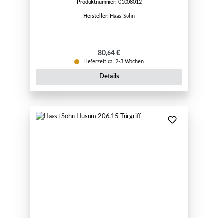
Produktnummer:
01008012
Hersteller:
Haas-Sohn
Regulärer Preis:
80,64 €
Lieferzeit ca. 2-3 Wochen
Details