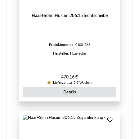
Haas+Sohn Husum 206.15 Sichtscheibe
Produktnummer:
01001366
Hersteller:
Haas-Sohn
Regulärer Preis:
470,16 €
Lieferzeit ca. 2-3 Wochen
Details