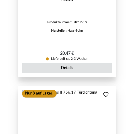
Produktnummer:
01012959
Hersteller:
Haas-Sohn
Regulärer Preis:
20,47 €
Lieferzeit ca. 2-3 Wochen
Details
Nur 8 auf Lager!