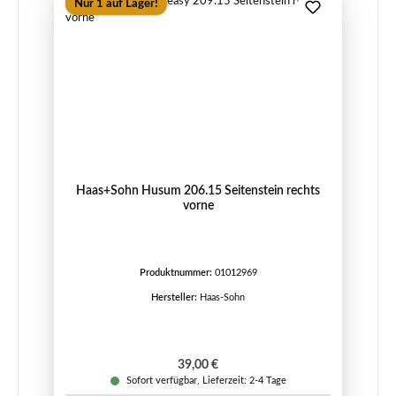
Nur 1 auf Lager!
Haas+Sohn Husum 206.15 Seitenstein rechts
vorne
Produktnummer:
01012969
Hersteller:
Haas-Sohn
Regulärer Preis:
39,00 €
Sofort verfügbar, Lieferzeit: 2-4 Tage