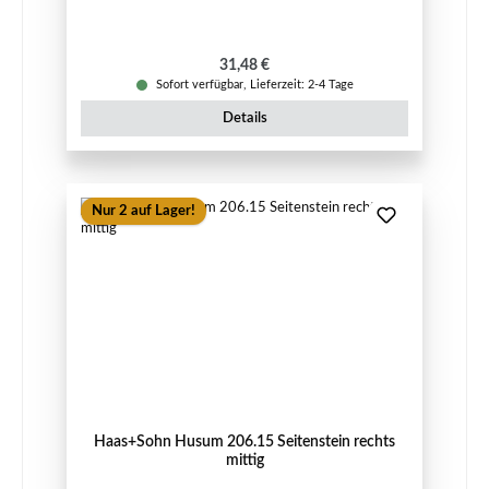
Regulärer Preis:
31,48 €
Sofort verfügbar, Lieferzeit: 2-4 Tage
Details
Nur 2 auf Lager!
Haas+Sohn Husum 206.15 Seitenstein rechts
mittig