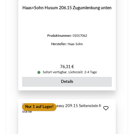
Haas+Sohn Husum 206.15 Zugumlenkung unten
Produktnummer:
01017062
Hersteller:
Haas-Sohn
Regulärer Preis:
76,31 €
Sofort verfügbar, Lieferzeit: 2-4 Tage
Details
Nur 1 auf Lager!