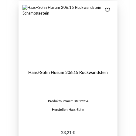
Haas+Sohn Husum 206.15 Rückwandstein
Produktnummer:
01012954
Hersteller:
Haas-Sohn
Regulärer Preis:
23,21 €