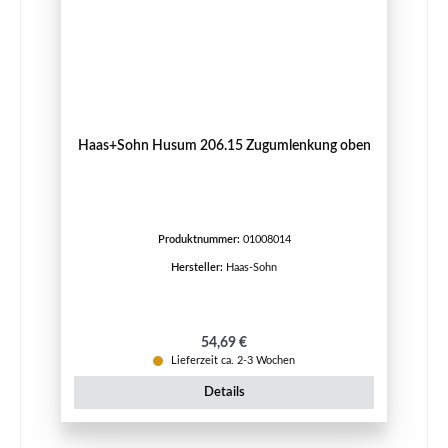
Haas+Sohn Husum 206.15 Zugumlenkung oben
Produktnummer:
01008014
Hersteller:
Haas-Sohn
Regulärer Preis:
54,69 €
Lieferzeit ca. 2-3 Wochen
Details