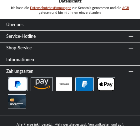
Datenschutz
Ich habe die
Datenschutzbestimmungen
zur Kenntnis genommen und die
AGB
gelesen und bin mit ihnen einverstanden.
Über uns
Service-Hotline
Shop-Service
Informationen
Zahlungsarten
Vorkasse
PayPal Später Bezahlen
Amazon Pay
PayPal
Apple Pay
Kreditkarte
Alle Preise inkl. gesetzl. Mehrwertsteuer zzgl.
Versandkosten
und ggf.
Nachnahmegebühren, wenn nicht anders angegeben.
© 2026 Cerberuskaminhaus - Alle Rechte vorbehalten. Theme by
ThemeWare®