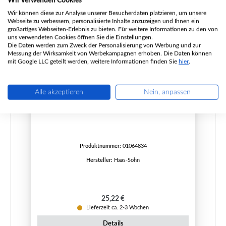
Wir verwenden Cookies
Wir können diese zur Analyse unserer Besucherdaten platzieren, um unsere
Webseite zu verbessern, personalisierte Inhalte anzuzeigen und Ihnen ein
großartiges Webseiten-Erlebnis zu bieten. Für weitere Informationen zu den von
uns verwendeten Cookies öffnen Sie die Einstellungen.
Die Daten werden zum Zweck der Personalisierung von Werbung und zur
Messung der Wirksamkeit von Werbekampagnen erhoben. Die Daten können
mit Google LLC geteilt werden, weitere Informationen finden Sie
hier
.
Alle akzeptieren
Nein, anpassen
Haas+Sohn Vision 302.15 Bodenstein
Produktnummer:
01064834
Hersteller:
Haas-Sohn
Regulärer Preis:
25,22 €
Lieferzeit ca. 2-3 Wochen
Details