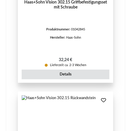
Haas+Sohn Vision 302.15 Griffbefestigungsset
mit Schraube
Produktnummer:
01042845
Hersteller:
Haas-Sohn
Regulärer Preis:
32,24 €
Lieferzeit ca. 2-3 Wochen
Details