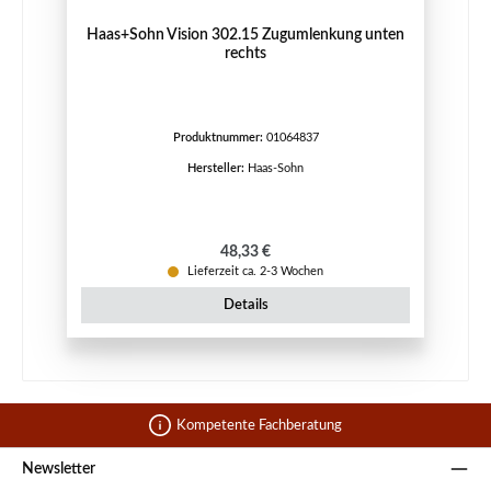
Haas+Sohn Vision 302.15 Zugumlenkung unten
rechts
Produktnummer:
01064837
Hersteller:
Haas-Sohn
Regulärer Preis:
48,33 €
Lieferzeit ca. 2-3 Wochen
Details
Kompetente Fachberatung
Newsletter