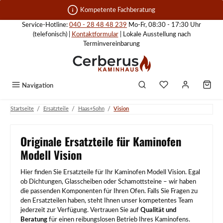
Zum Hauptinhalt springen
Kompetente Fachberatung
Service-Hotline:
040 - 28 48 48 239
Mo-Fr, 08:30 - 17:30 Uhr
(telefonisch) |
Kontaktformular
| Lokale Ausstellung nach
Terminvereinbarung
Navigation
/
/
/
Startseite
Ersatzteile
Haas+Sohn
Vision
Originale Ersatzteile für Kaminofen
Modell Vision
Hier finden Sie Ersatzteile für Ihr Kaminofen Modell Vision. Egal
ob Dichtungen, Glasscheiben oder Schamottsteine – wir haben
die passenden Komponenten für Ihren Ofen. Falls Sie Fragen zu
den Ersatzteilen haben, steht Ihnen unser kompetentes Team
jederzeit zur Verfügung. Vertrauen Sie auf
Qualität und
Beratung
für einen reibungslosen Betrieb Ihres Kaminofens.