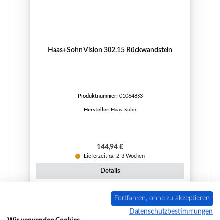
Haas+Sohn Vision 302.15 Rückwandstein
Produktnummer:
01064833
Hersteller:
Haas-Sohn
Regulärer Preis:
144,94 €
Lieferzeit ca. 2-3 Wochen
Details
Fortfahren, ohne zu akzeptieren
Datenschutzbestimmungen