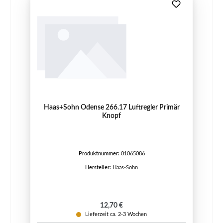
Haas+Sohn Odense 266.17 Luftregler Primär
Knopf
Produktnummer:
01065086
Hersteller:
Haas-Sohn
Regulärer Preis:
12,70 €
Lieferzeit ca. 2-3 Wochen