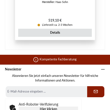
Hersteller:
Haas-Sohn
Regulärer Preis:
519,10 €
Lieferzeit ca. 2-3 Wochen
Details
Kompetente Fachberatung
Newsletter
Abonnieren Sie jetzt einfach unseren Newsletter für hilfreiche
Informationen und Aktionen.
E-
Mail-
Adresse
*
Anti-Roboter-Verifizierung
Hier klicken