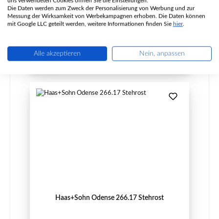
uns verwendeten Cookies öffnen Sie die Einstellungen.
Die Daten werden zum Zweck der Personalisierung von Werbung und zur
Messung der Wirksamkeit von Werbekampagnen erhoben. Die Daten können
mit Google LLC geteilt werden, weitere Informationen finden Sie
hier
.
Regulärer Preis:
46,39 €
Lieferzeit ca. 2-3 Wochen
Details
Alle akzeptieren
Nein, anpassen
Haas+Sohn Odense 266.17 Stehrost