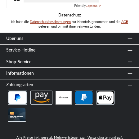
Friendly
Captcha ⇗
Datenschutz
Ich habe die
Datenschutzbestimmungen
zur Kenntnis genommen und die
AGB
gelesen und bin mit ihnen einverstanden.
Über uns
Service-Hotline
Shop-Service
Informationen
Zahlungsarten
Vorkasse
PayPal Später Bezahlen
Amazon Pay
PayPal
Apple Pay
Kreditkarte
Alle Preise inkl. gesetzl. Mehrwertsteuer zzgl.
Versandkosten
und ggf.