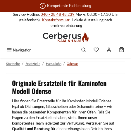
Zum Hauptinhalt springen
Kompetente Fachberatung
Service-Hotline:
040 - 28 48 48 239
Mo-Fr, 08:30 - 17:30 Uhr
(telefonisch) |
Kontaktformular
| Lokale Ausstellung nach
Terminvereinbarung
Navigation
/
/
/
Startseite
Ersatzteile
Haas+Sohn
Odense
Originale Ersatzteile für Kaminofen
Modell Odense
Hier finden Sie Ersatzteile für Ihr Kaminofen Modell Odense.
Egal ob Dichtungen, Glasscheiben oder Schamottsteine – wir
haben die passenden Komponenten für Ihren Ofen. Falls Sie
Fragen zu den Ersatzteilen haben, steht Ihnen unser
kompetentes Team jederzeit zur Verfügung. Vertrauen Sie auf
Qualität und Beratung
für einen reibungslosen Betrieb Ihres