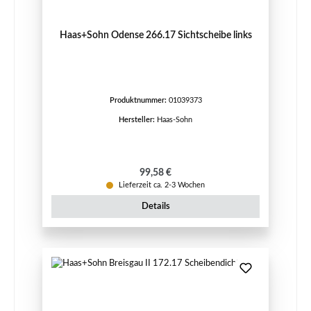
Haas+Sohn Odense 266.17 Sichtscheibe links
Produktnummer:
01039373
Hersteller:
Haas-Sohn
Regulärer Preis:
99,58 €
Lieferzeit ca. 2-3 Wochen
Details