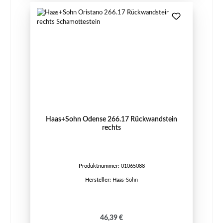
Haas+Sohn Odense 266.17 Rückwandstein
rechts
Produktnummer:
01065088
Hersteller:
Haas-Sohn
Regulärer Preis:
46,39 €