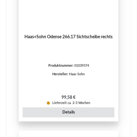
Haas+Sohn Odense 266.17 Sichtscheibe rechts
Produktnummer:
01039374
Hersteller:
Haas-Sohn
Regulärer Preis:
99,58 €
Lieferzeit ca. 2-3 Wochen
Details