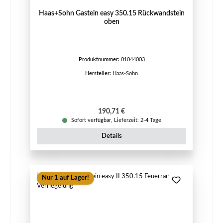
Haas+Sohn Gastein easy 350.15 Rückwandstein
oben
Produktnummer:
01044003
Hersteller:
Haas-Sohn
Regulärer Preis:
190,71 €
Sofort verfügbar, Lieferzeit: 2-4 Tage
Details
Nur 1 auf Lager!