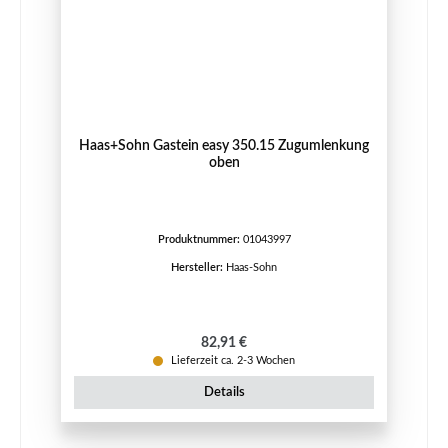
Haas+Sohn Gastein easy 350.15 Zugumlenkung
oben
Produktnummer:
01043997
Hersteller:
Haas-Sohn
Regulärer Preis:
82,91 €
Lieferzeit ca. 2-3 Wochen
Details