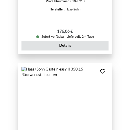
Produktnummer:
01078210
Hersteller:
Haas-Sohn
Regulärer Preis:
176,06 €
Sofort verfügbar, Lieferzeit: 2-4 Tage
Details