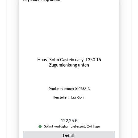
Haas+Sohn Gastein easy II 350.15
Zugumlenkung unten
Produktnummer:
01078213
Hersteller:
Haas-Sohn
Regulärer Preis:
122,25 €
Sofort verfügbar, Lieferzeit: 2-4 Tage
Details