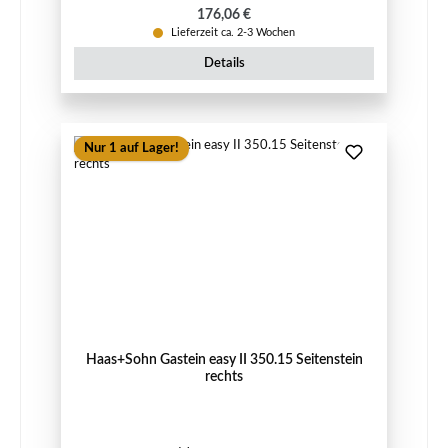
Regulärer Preis:
176,06 €
Lieferzeit ca. 2-3 Wochen
Details
Nur 1 auf Lager!
Haas+Sohn Gastein easy II 350.15 Seitenstein
rechts