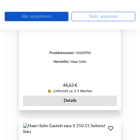
Alle akzeptieren
Nein, anpassen
Haas+Sohn Gastein easy 350.15 Stehrost
Produktnummer:
01043996
Hersteller:
Haas-Sohn
Regulärer Preis:
44,63 €
Lieferzeit ca. 2-3 Wochen
Details