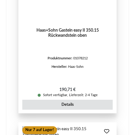
Haas+Sohn Gastein easy II 350.15
Rückwandstein oben
Produktnummer:
01078212
Hersteller:
Haas-Sohn
Regulärer Preis:
190,71 €
Sofort verfügbar, Lieferzeit: 2-4 Tage
Details
Nur 7 auf Lager!