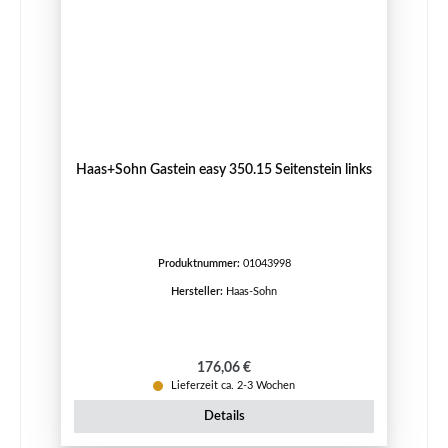
Haas+Sohn Gastein easy 350.15 Seitenstein links
Produktnummer:
01043998
Hersteller:
Haas-Sohn
Regulärer Preis:
176,06 €
Lieferzeit ca. 2-3 Wochen
Details