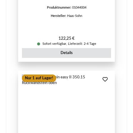
Produktnummer:
01044004
Hersteller:
Haas-Sohn
Regulärer Preis:
122,25 €
Sofort verfügbar, Lieferzeit: 2-4 Tage
Details
Nur 1 auf Lager!