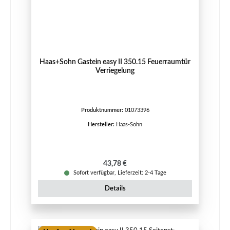
Haas+Sohn Gastein easy II 350.15 Feuerraumtür
Verriegelung
Produktnummer:
01073396
Hersteller:
Haas-Sohn
Regulärer Preis:
43,78 €
Sofort verfügbar, Lieferzeit: 2-4 Tage
Details