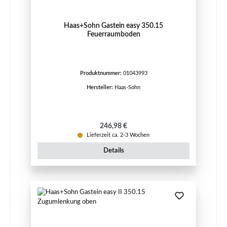
Haas+Sohn Gastein easy 350.15
Feuerraumboden
Produktnummer:
01043993
Hersteller:
Haas-Sohn
Regulärer Preis:
246,98 €
Lieferzeit ca. 2-3 Wochen
Details