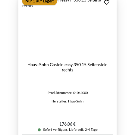
Nur 1 auf Lager!
Haas+Sohn Gastein easy 350.15 Seitenstein
rechts
Produktnummer:
01044000
Hersteller:
Haas-Sohn
Regulärer Preis:
176,06 €
Sofort verfügbar, Lieferzeit: 2-4 Tage