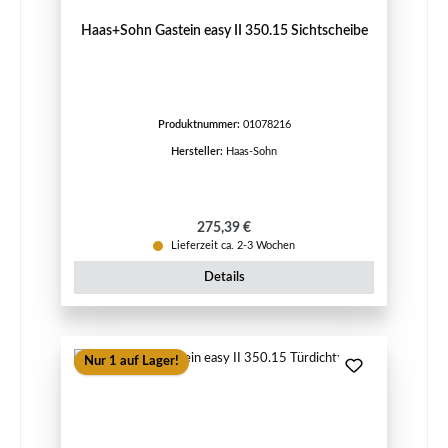
Haas+Sohn Gastein easy II 350.15 Sichtscheibe
Produktnummer:
01078216
Hersteller:
Haas-Sohn
Regulärer Preis:
275,39 €
Lieferzeit ca. 2-3 Wochen
Details
Nur 1 auf Lager!