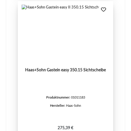
Haas+Sohn Gastein easy 350.15 Sichtscheibe
Produktnummer:
01011183
Hersteller:
Haas-Sohn
Regulärer Preis:
275,39 €