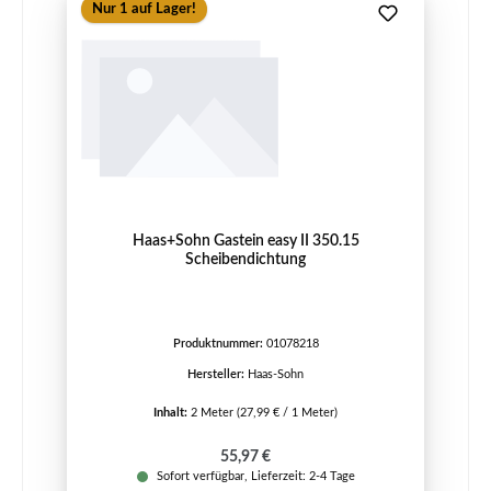
Nur 1 auf Lager!
Haas+Sohn Gastein easy II 350.15
Scheibendichtung
Produktnummer:
01078218
Hersteller:
Haas-Sohn
Inhalt:
2 Meter
(27,99 € / 1 Meter)
Regulärer Preis:
55,97 €
Sofort verfügbar, Lieferzeit: 2-4 Tage