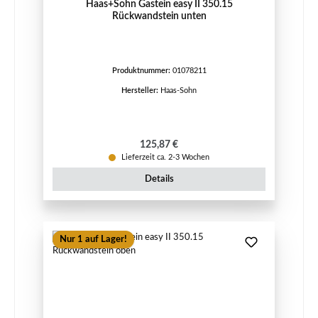
Haas+Sohn Gastein easy II 350.15
Rückwandstein unten
Produktnummer:
01078211
Hersteller:
Haas-Sohn
Regulärer Preis:
125,87 €
Lieferzeit ca. 2-3 Wochen
Details
Nur 1 auf Lager!