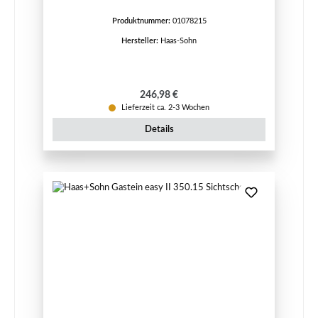
Produktnummer:
01078215
Hersteller:
Haas-Sohn
Regulärer Preis:
246,98 €
Lieferzeit ca. 2-3 Wochen
Details