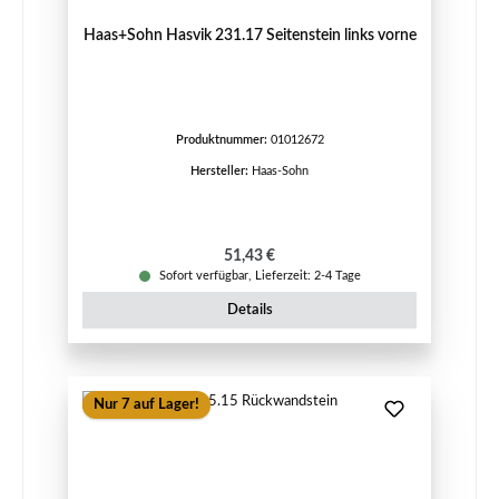
Haas+Sohn Hasvik 231.17 Seitenstein links vorne
Produktnummer:
01012672
Hersteller:
Haas-Sohn
Regulärer Preis:
51,43 €
Sofort verfügbar, Lieferzeit: 2-4 Tage
Details
Nur 7 auf Lager!