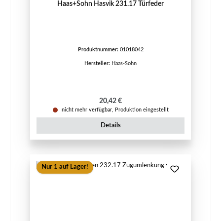
Haas+Sohn Hasvik 231.17 Türfeder
Produktnummer:
01018042
Hersteller:
Haas-Sohn
Regulärer Preis:
20,42 €
nicht mehr verfügbar, Produktion eingestellt
Details
Nur 1 auf Lager!