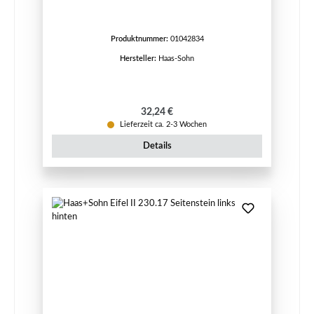
Produktnummer:
01042834
Hersteller:
Haas-Sohn
Regulärer Preis:
32,24 €
Lieferzeit ca. 2-3 Wochen
Details