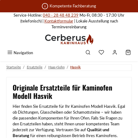
Zum Hauptinhalt springen
Kompetente Fachberatung
Service-Hotline:
040 - 28 48 48 239
Mo-Fr, 08:30 - 17:30 Uhr
(telefonisch) |
Kontaktformular
| Lokale Ausstellung nach
Terminvereinbarung
Navigation
/
/
/
Startseite
Ersatzteile
Haas+Sohn
Hasvik
Originale Ersatzteile für Kaminofen
Modell Hasvik
Hier finden Sie Ersatzteile für Ihr Kaminofen Modell Hasvik. Egal
ob Dichtungen, Glasscheiben oder Schamottsteine – wir haben
die passenden Komponenten für Ihren Ofen. Falls Sie Fragen zu
den Ersatzteilen haben, steht Ihnen unser kompetentes Team
jederzeit zur Verfügung. Vertrauen Sie auf
Qualität und
Beratung
für einen reibungslosen Betrieb Ihres Kaminofens.