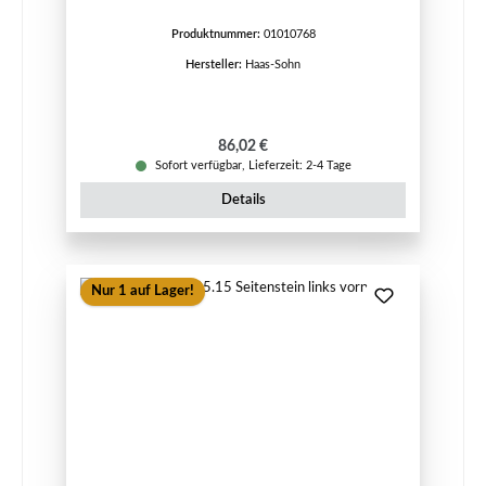
Produktnummer:
01010768
Hersteller:
Haas-Sohn
Regulärer Preis:
86,02 €
Sofort verfügbar, Lieferzeit: 2-4 Tage
Details
Nur 1 auf Lager!