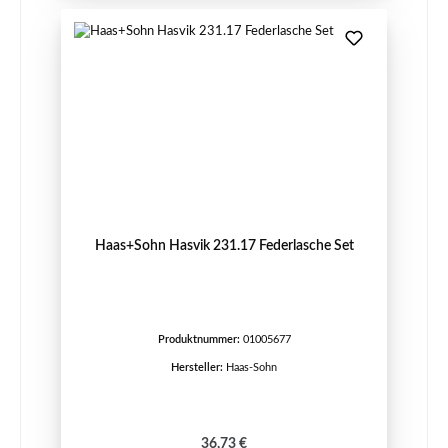
Haas+Sohn Hasvik 231.17 Federlasche Set
Produktnummer:
01005677
Hersteller:
Haas-Sohn
Regulärer Preis:
36,73 €