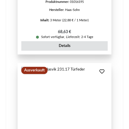
Produktnummer:
01016195
Hersteller:
Haas-Sohn
Inhalt:
3 Meter
(22,88 € / 1 Meter)
Regulärer Preis:
68,63 €
Sofort verfügbar, Lieferzeit: 2-4 Tage
Details
Ausverkauft