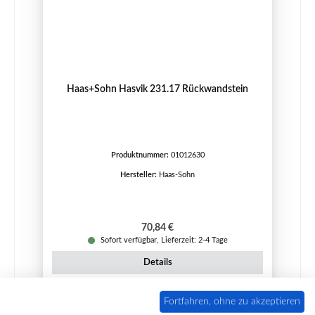
Haas+Sohn Hasvik 231.17 Rückwandstein
Produktnummer:
01012630
Hersteller:
Haas-Sohn
Regulärer Preis:
70,84 €
Sofort verfügbar, Lieferzeit: 2-4 Tage
Details
Fortfahren, ohne zu akzeptieren