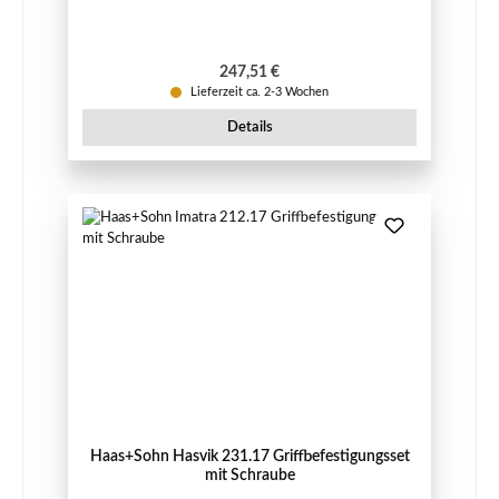
Regulärer Preis:
247,51 €
Lieferzeit ca. 2-3 Wochen
Details
Haas+Sohn Hasvik 231.17 Griffbefestigungsset
mit Schraube