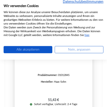
Datenschutzbestimmungen
Nur 2 auf Lager!
Wir verwenden Cookies
Wir können diese zur Analyse unserer Besucherdaten platzieren, um unsere
Webseite zu verbessern, personalisierte Inhalte anzuzeigen und Ihnen ein
großartiges Webseiten-Erlebnis zu bieten. Für weitere Informationen zu den von
uns verwendeten Cookies öffnen Sie die Einstellungen.
Die Daten werden zum Zweck der Personalisierung von Werbung und zur
Messung der Wirksamkeit von Werbekampagnen erhoben. Die Daten können
mit Google LLC geteilt werden, weitere Informationen finden Sie
hier
.
Alle akzeptieren
Nein, anpassen
Haas+Sohn Hasvik 231.17 Seitenstein rechts
vorne
Produktnummer:
01012845
Hersteller:
Haas-Sohn
Regulärer Preis:
51,43 €
Sofort verfügbar, Lieferzeit: 2-4 Tage