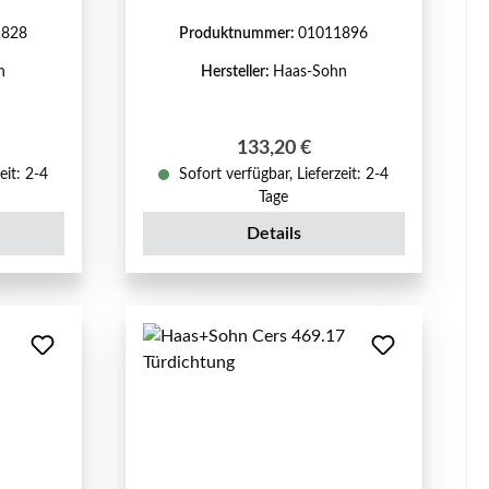
1828
Produktnummer:
01011896
n
Hersteller:
Haas-Sohn
reis:
Regulärer Preis:
133,20 €
eit: 2-4
Sofort verfügbar, Lieferzeit: 2-4
Tage
Details