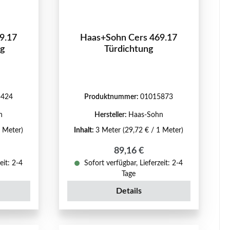
9.17
Haas+Sohn Cers 469.17
ng
Türdichtung
5424
Produktnummer:
01015873
n
Hersteller:
Haas-Sohn
1 Meter)
Inhalt:
3 Meter
(29,72 € / 1 Meter)
reis:
Regulärer Preis:
89,16 €
eit: 2-4
Sofort verfügbar, Lieferzeit: 2-4
Tage
Details