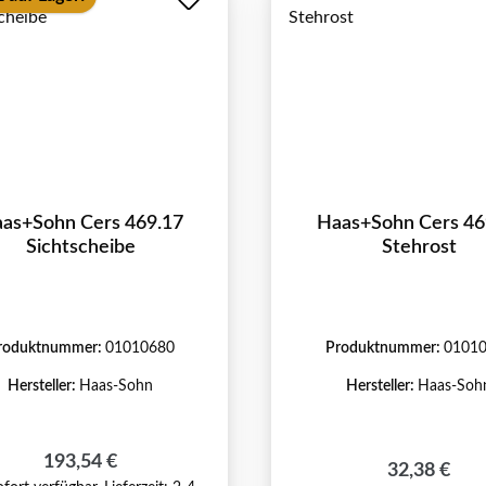
as+Sohn Cers 469.17
Haas+Sohn Cers 46
Sichtscheibe
Stehrost
roduktnummer:
01010680
Produktnummer:
0101
Hersteller:
Haas-Sohn
Hersteller:
Haas-Soh
Regulärer Preis:
193,54 €
Regulärer P
32,38 €