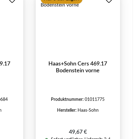
9.17
Haas+Sohn Cers 469.17
Bodenstein vorne
0684
Produktnummer:
01011775
n
Hersteller:
Haas-Sohn
Regulärer Preis:
49,67 €
reis: