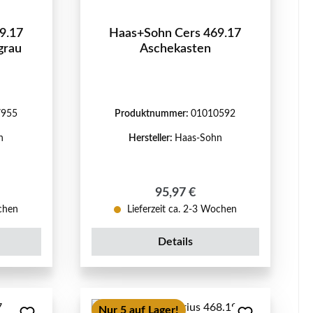
9.17
Haas+Sohn Cers 469.17
grau
Aschekasten
7955
Produktnummer:
01010592
n
Hersteller:
Haas-Sohn
eis:
Regulärer Preis:
95,97 €
ochen
Lieferzeit ca. 2-3 Wochen
Details
Nur 5 auf Lager!