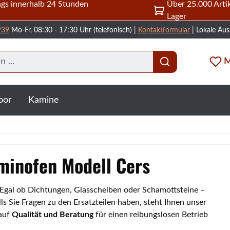
gs innerhalb 24 Stunden
Über 25.000 Artik
Lager
239
Mo-Fr, 08:30 - 17:30 Uhr (telefonisch) |
Kontaktformular
| Lokale Aus
M
oor
Kamine
aminofen Modell Cers
. Egal ob Dichtungen, Glasscheiben oder Schamottsteine –
s Sie Fragen zu den Ersatzteilen haben, steht Ihnen unser
 auf
Qualität und Beratung
für einen reibungslosen Betrieb