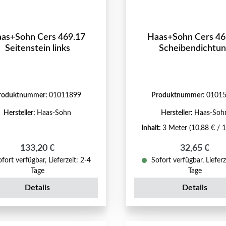
as+Sohn Cers 469.17
Haas+Sohn Cers 46
Seitenstein links
Scheibendichtu
roduktnummer:
01011899
Produktnummer:
0101
Hersteller:
Haas-Sohn
Hersteller:
Haas-Soh
Inhalt:
3 Meter
(10,88 € / 
Regulärer Preis:
Regulärer P
133,20 €
32,65 €
fort verfügbar, Lieferzeit: 2-4
Sofort verfügbar, Lieferz
Tage
Tage
Details
Details