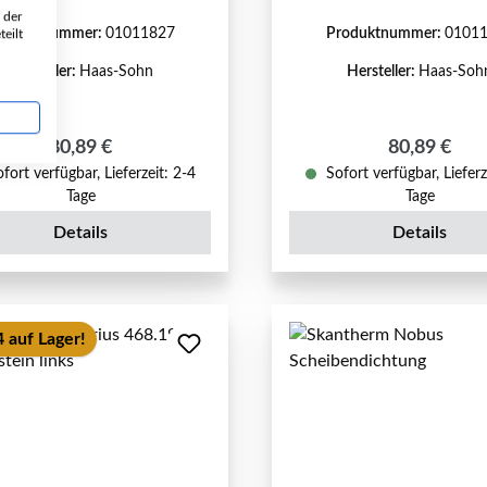
 der
roduktnummer:
01011827
Produktnummer:
0101
eilt
Hersteller:
Haas-Sohn
Hersteller:
Haas-Soh
Regulärer Preis:
Regulärer P
80,89 €
80,89 €
fort verfügbar, Lieferzeit: 2-4
Sofort verfügbar, Lieferz
Tage
Tage
Details
Details
 auf Lager!