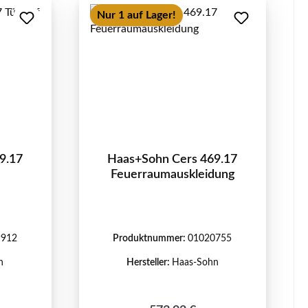
Nur 1 auf Lager!
9.17
Haas+Sohn Cers 469.17
Feuerraumauskleidung
9912
Produktnummer:
01020755
n
Hersteller:
Haas-Sohn