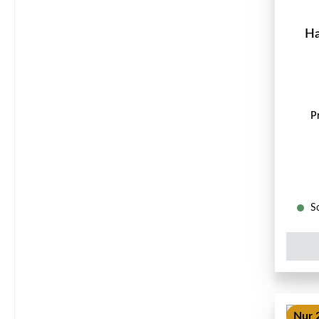
Ha
P
So
Nur 2