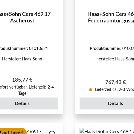
as+Sohn Cers 469.17
Haas+Sohn Cers 46
Ascherost
Feuerraumtür guss
roduktnummer:
01010621
Produktnummer:
0100
Hersteller:
Haas-Sohn
Hersteller:
Haas-Soh
Regulärer Preis:
185,77 €
Regulärer Pr
767,43 €
fort verfügbar, Lieferzeit: 2-4
Lieferzeit ca. 2-3 W
Tage
Details
Details
 auf Lager!