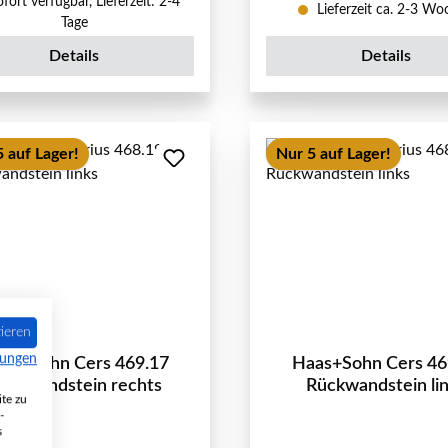
fort verfügbar, Lieferzeit: 2-4
Lieferzeit ca. 2-3 W
Tage
Details
Details
 auf Lager!
Nur 5 auf Lager!
ieren
mungen
as+Sohn Cers 469.17
Haas+Sohn Cers 46
ückwandstein rechts
Rückwandstein li
te zu
-
s