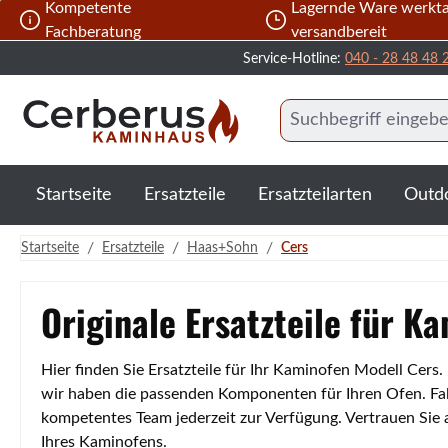
Kompetente
Lagernde Ware werkta
 Hauptinhalt springen
Zur Suche springen
Zur Hauptnavigation springen
Fachberatung
versandbereit
Service-Hotline:
040 - 28 48 48 
Startseite
Ersatzteile
Ersatzteilarten
Outd
/
/
/
Startseite
Ersatzteile
Haas+Sohn
Cers
Originale Ersatzteile für K
Hier finden Sie Ersatzteile für Ihr Kaminofen Modell Cers
wir haben die passenden Komponenten für Ihren Ofen. Fall
kompetentes Team jederzeit zur Verfügung. Vertrauen Sie
Ihres Kaminofens.