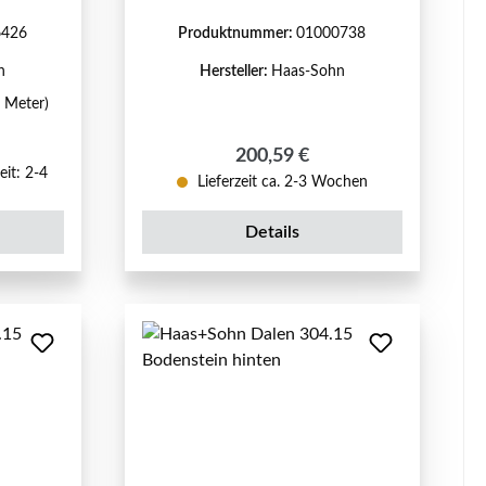
6426
Produktnummer:
01000738
n
Hersteller:
Haas-Sohn
1 Meter)
reis:
Regulärer Preis:
200,59 €
eit: 2-4
Lieferzeit ca. 2-3 Wochen
Details