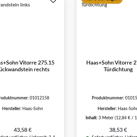
s+Sohn Vitorre 275.15
Haas+Sohn Vitorre 2
ückwandstein rechts
Türdichtung
roduktnummer:
01012158
Produktnummer:
0101
Hersteller:
Haas-Sohn
Hersteller:
Haas-Soh
Inhalt:
3 Meter
(12,84 € / 
Regulärer Preis:
Regulärer P
43,58 €
38,53 €