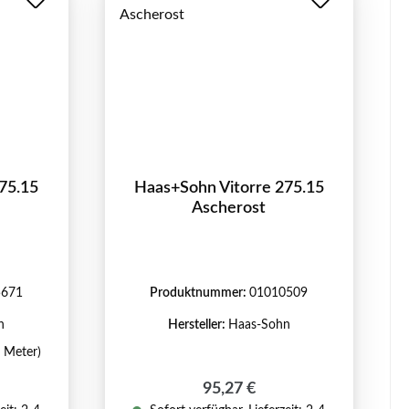
75.15
Haas+Sohn Vitorre 275.15
Ascherost
5671
Produktnummer:
01010509
n
Hersteller:
Haas-Sohn
1 Meter)
reis:
Regulärer Preis:
95,27 €