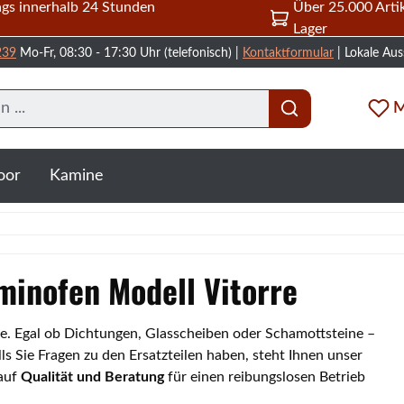
gs innerhalb 24 Stunden
Über 25.000 Artik
Lager
239
Mo-Fr, 08:30 - 17:30 Uhr (telefonisch) |
Kontaktformular
| Lokale Aus
M
oor
Kamine
aminofen Modell Vitorre
rre. Egal ob Dichtungen, Glasscheiben oder Schamottsteine –
s Sie Fragen zu den Ersatzteilen haben, steht Ihnen unser
 auf
Qualität und Beratung
für einen reibungslosen Betrieb