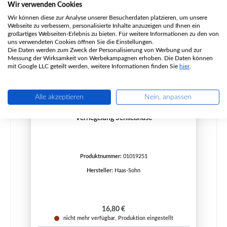
Ausverkauft
Wir verwenden Cookies
Wir können diese zur Analyse unserer Besucherdaten platzieren, um unsere
Webseite zu verbessern, personalisierte Inhalte anzuzeigen und Ihnen ein
großartiges Webseiten-Erlebnis zu bieten. Für weitere Informationen zu den von
uns verwendeten Cookies öffnen Sie die Einstellungen.
Die Daten werden zum Zweck der Personalisierung von Werbung und zur
Messung der Wirksamkeit von Werbekampagnen erhoben. Die Daten können
mit Google LLC geteilt werden, weitere Informationen finden Sie
hier
.
Alle akzeptieren
Nein, anpassen
Haas+Sohn Stolberg 133.15 Feuerraumtür
Verriegelung Schließnase
Produktnummer:
01019251
Hersteller:
Haas-Sohn
Regulärer Preis:
16,80 €
nicht mehr verfügbar, Produktion eingestellt