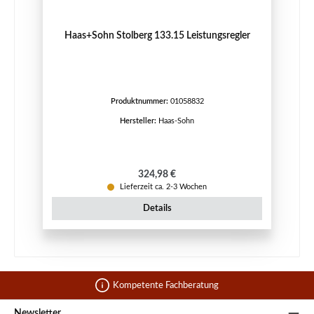
Haas+Sohn Stolberg 133.15 Leistungsregler
Produktnummer:
01058832
Hersteller:
Haas-Sohn
Regulärer Preis:
324,98 €
Lieferzeit ca. 2-3 Wochen
Details
Kompetente Fachberatung
Newsletter