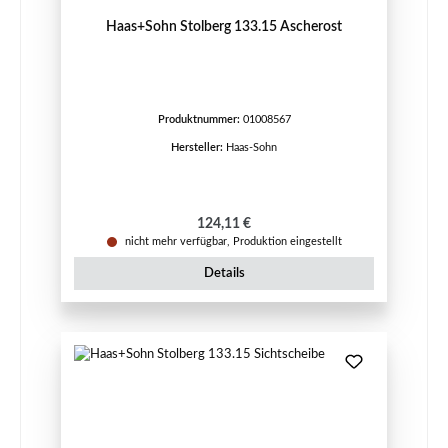
Haas+Sohn Stolberg 133.15 Ascherost
Produktnummer:
01008567
Hersteller:
Haas-Sohn
Regulärer Preis:
124,11 €
nicht mehr verfügbar, Produktion eingestellt
Details