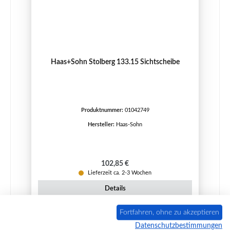
Haas+Sohn Stolberg 133.15 Sichtscheibe
Produktnummer:
01042749
Hersteller:
Haas-Sohn
Regulärer Preis:
102,85 €
Lieferzeit ca. 2-3 Wochen
Details
Fortfahren, ohne zu akzeptieren
Datenschutzbestimmungen