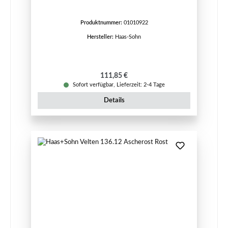
Produktnummer:
01010922
Hersteller:
Haas-Sohn
Regulärer Preis:
111,85 €
Sofort verfügbar, Lieferzeit: 2-4 Tage
Details