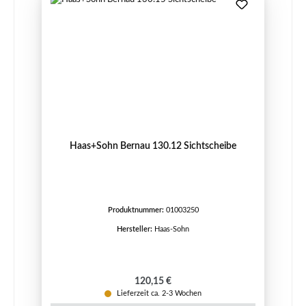
Haas+Sohn Bernau 130.12 Sichtscheibe
Produktnummer:
01003250
Hersteller:
Haas-Sohn
Regulärer Preis:
120,15 €
Lieferzeit ca. 2-3 Wochen