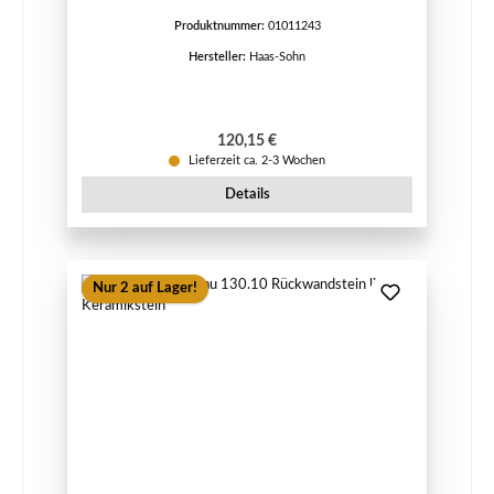
Produktnummer:
01011243
Hersteller:
Haas-Sohn
Regulärer Preis:
120,15 €
Lieferzeit ca. 2-3 Wochen
Details
Nur 2 auf Lager!