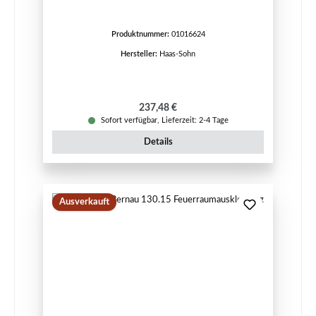
Produktnummer:
01016624
Hersteller:
Haas-Sohn
Regulärer Preis:
237,48 €
Sofort verfügbar, Lieferzeit: 2-4 Tage
Details
Ausverkauft