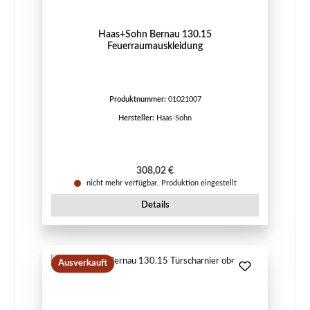
Haas+Sohn Bernau 130.15
Feuerraumauskleidung
Produktnummer:
01021007
Hersteller:
Haas-Sohn
Regulärer Preis:
308,02 €
nicht mehr verfügbar, Produktion eingestellt
Details
Ausverkauft