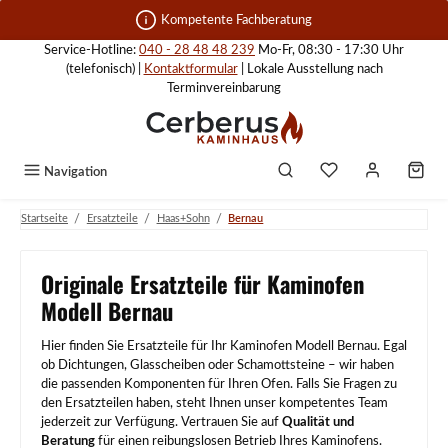
Zum Hauptinhalt springen
Kompetente Fachberatung
Service-Hotline:
040 - 28 48 48 239
Mo-Fr, 08:30 - 17:30 Uhr
(telefonisch) |
Kontaktformular
| Lokale Ausstellung nach
Terminvereinbarung
Navigation
/
/
/
Startseite
Ersatzteile
Haas+Sohn
Bernau
Originale Ersatzteile für Kaminofen
Modell Bernau
Hier finden Sie Ersatzteile für Ihr Kaminofen Modell Bernau. Egal
ob Dichtungen, Glasscheiben oder Schamottsteine – wir haben
die passenden Komponenten für Ihren Ofen. Falls Sie Fragen zu
den Ersatzteilen haben, steht Ihnen unser kompetentes Team
jederzeit zur Verfügung. Vertrauen Sie auf
Qualität und
Beratung
für einen reibungslosen Betrieb Ihres Kaminofens.