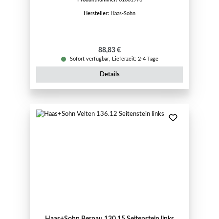
Hersteller:
Haas-Sohn
Regulärer Preis:
88,83 €
Sofort verfügbar, Lieferzeit: 2-4 Tage
Details
Haas+Sohn Bernau 130.15 Seitenstein links