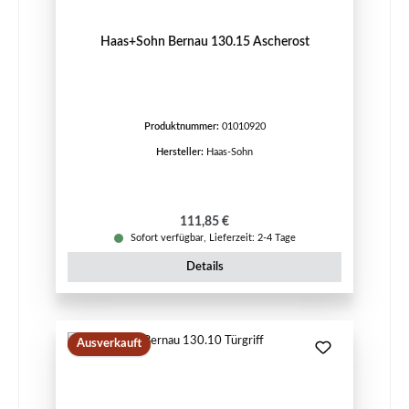
Haas+Sohn Bernau 130.15 Ascherost
Produktnummer:
01010920
Hersteller:
Haas-Sohn
Regulärer Preis:
111,85 €
Sofort verfügbar, Lieferzeit: 2-4 Tage
Details
Ausverkauft