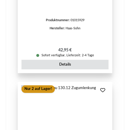
Produktnummer:
01015929
Hersteller:
Haas-Sohn
Regulärer Preis:
42,95 €
Sofort verfügbar, Lieferzeit: 2-4 Tage
Details
Nur 2 auf Lager!