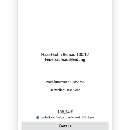
Haas+Sohn Bernau 130.12
Feuerraumauskleidung
Produktnummer:
01063758
Hersteller:
Haas-Sohn
Regulärer Preis:
188,24 €
Sofort verfügbar, Lieferzeit: 2-4 Tage
Details