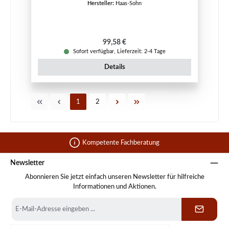
Hersteller:
Haas-Sohn
Regulärer Preis:
99,58 €
Sofort verfügbar, Lieferzeit: 2-4 Tage
Details
Seite
Seite
1
2
Kompetente Fachberatung
Newsletter
Abonnieren Sie jetzt einfach unseren Newsletter für hilfreiche
Informationen und Aktionen.
E-
Mail-
Adresse
*