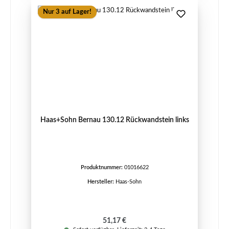
Nur 3 auf Lager!
Haas+Sohn Bernau 130.12 Rückwandstein links
Produktnummer:
01016622
Hersteller:
Haas-Sohn
Regulärer Preis:
51,17 €