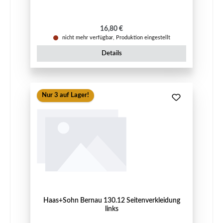
Regulärer Preis:
16,80 €
nicht mehr verfügbar, Produktion eingestellt
Details
Nur 3 auf Lager!
Haas+Sohn Bernau 130.12 Seitenverkleidung
links