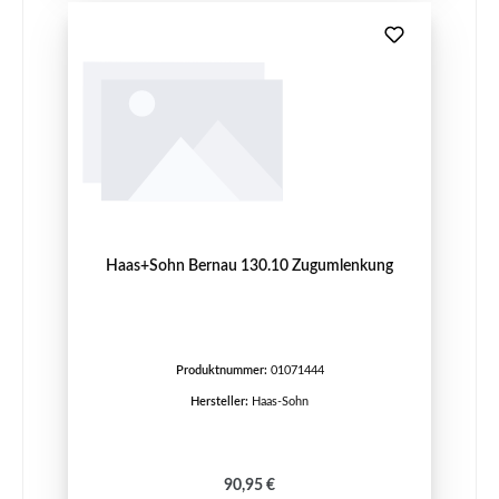
Haas+Sohn Bernau 130.10 Zugumlenkung
Produktnummer:
01071444
Hersteller:
Haas-Sohn
Regulärer Preis:
90,95 €