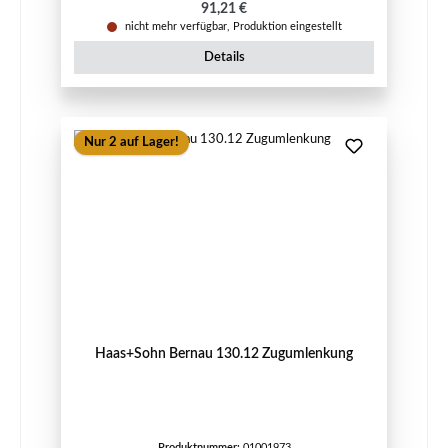
Regulärer Preis:
91,21 €
nicht mehr verfügbar, Produktion eingestellt
Details
Nur 2 auf Lager!
Haas+Sohn Bernau 130.12 Zugumlenkung
Produktnummer:
01001973