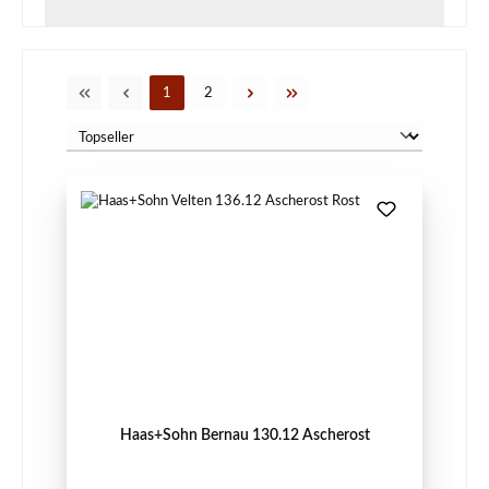
Seite
Seite
1
2
Haas+Sohn Bernau 130.12 Ascherost