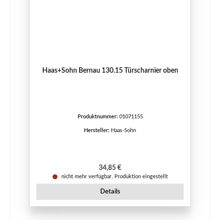
Haas+Sohn Bernau 130.15 Türscharnier oben
Produktnummer:
01071155
Hersteller:
Haas-Sohn
Regulärer Preis:
34,85 €
nicht mehr verfügbar, Produktion eingestellt
Details