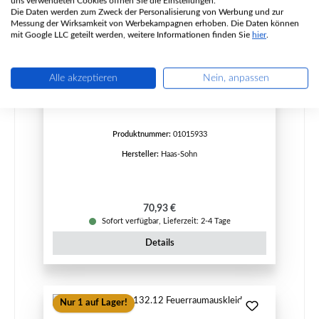
uns verwendeten Cookies öffnen Sie die Einstellungen.
Die Daten werden zum Zweck der Personalisierung von Werbung und zur
Messung der Wirksamkeit von Werbekampagnen erhoben. Die Daten können
mit Google LLC geteilt werden, weitere Informationen finden Sie
hier
.
Haas+Sohn Bernau 130.10 Rückwandstein
Alle akzeptieren
Nein, anpassen
rechts
Produktnummer:
01015933
Hersteller:
Haas-Sohn
Regulärer Preis:
70,93 €
Sofort verfügbar, Lieferzeit: 2-4 Tage
Details
Nur 1 auf Lager!