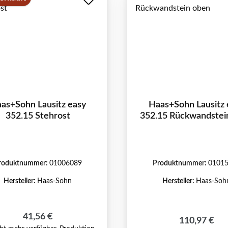
as+Sohn Lausitz easy
Haas+Sohn Lausitz 
352.15 Stehrost
352.15 Rückwandstei
roduktnummer:
01006089
Produktnummer:
0101
Hersteller:
Haas-Sohn
Hersteller:
Haas-Soh
Regulärer Preis:
41,56 €
Regulärer Pr
110,97 €