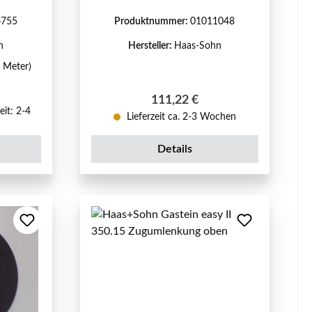
6755
Produktnummer:
01011048
n
Hersteller:
Haas-Sohn
1 Meter)
reis:
Regulärer Preis:
111,22 €
eit: 2-4
Lieferzeit ca. 2-3 Wochen
Details