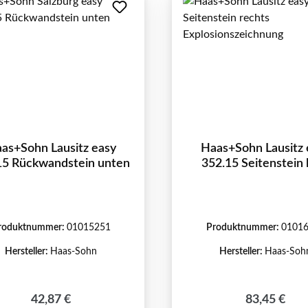
as+Sohn Lausitz easy
Haas+Sohn Lausitz 
15 Rückwandstein unten
352.15 Seitenstein 
roduktnummer:
01015251
Produktnummer:
0101
Hersteller:
Haas-Sohn
Hersteller:
Haas-Soh
Regulärer Preis:
Regulärer P
42,87 €
83,45 €