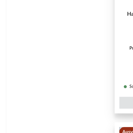
Ha
P
So
Ausv