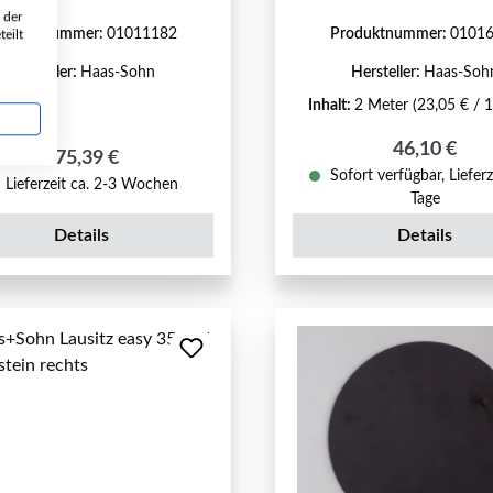
 der
roduktnummer:
01011182
Produktnummer:
0101
eilt
Hersteller:
Haas-Sohn
Hersteller:
Haas-Soh
Inhalt:
2 Meter
(23,05 € / 
Regulärer P
46,10 €
Regulärer Preis:
275,39 €
Sofort verfügbar, Lieferz
Lieferzeit ca. 2-3 Wochen
Tage
Details
Details