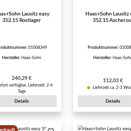
as+Sohn Lausitz easy
Haas+Sohn Lausitz 
352.15 Rostlager
352.15 Ascheros
roduktnummer:
01008349
Produktnummer:
0100
Hersteller:
Haas-Sohn
Hersteller:
Haas-Soh
Regulärer Preis:
240,29 €
Regulärer Pr
112,03 €
fort verfügbar, Lieferzeit: 2-4
Lieferzeit ca. 2-3 W
Tage
Details
Details
erkauft