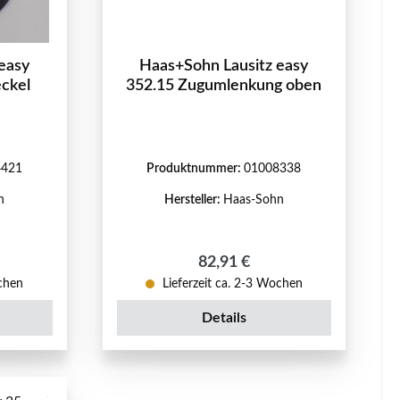
easy
Haas+Sohn Lausitz easy
ckel
352.15 Zugumlenkung oben
4421
Produktnummer:
01008338
n
Hersteller:
Haas-Sohn
reis:
Regulärer Preis:
82,91 €
ochen
Lieferzeit ca. 2-3 Wochen
Details