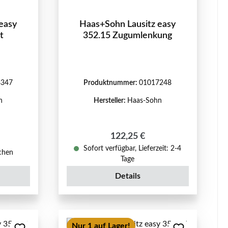
easy
Haas+Sohn Lausitz easy
t
352.15 Zugumlenkung
8347
Produktnummer:
01017248
n
Hersteller:
Haas-Sohn
Regulärer Preis:
122,25 €
eis:
Sofort verfügbar, Lieferzeit: 2-4
ochen
Tage
Details
Nur 1 auf Lager!