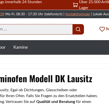
gs innerhalb 24 Stunden
Über 25.000 Artik
Lager
239
Mo-Fr, 08:30 - 17:30 Uhr (telefonisch) |
Kontaktformular
| Lokale Aus
M
oor
Kamine
aminofen Modell DK Lausitz
ausitz. Egal ob Dichtungen, Glasscheiben oder
 Ihren Ofen. Falls Sie Fragen zu den Ersatzteilen haben,
ng. Vertrauen Sie auf
Qualität und Beratung
für einen