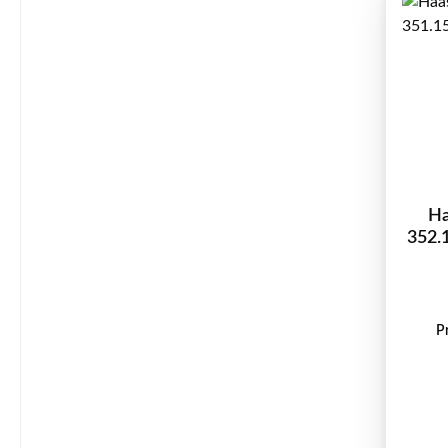
Ha
352.
P