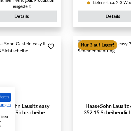
ht mehr verfügbar, Produktion
Lieferzeit ca. 2-3 W
eingestellt
Details
Details
Nur 3 auf Lager!
ieren
mungen
as+Sohn Lausitz easy
Haas+Sohn Lausitz 
352.15 Sichtscheibe
352.15 Scheibendic
te zu
-
s