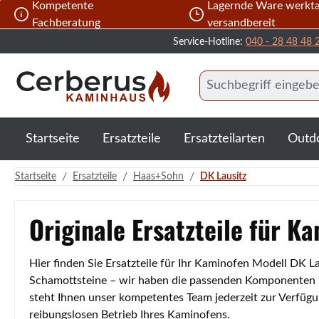
Kompetente
Lagernde Ware werkta
 Hauptinhalt springen
Zur Suche springen
Zur Hauptnavigation springen
Fachberatung
versandbereit
Service-Hotline:
040 - 28 48 48 
Startseite
Ersatzteile
Ersatzteilarten
Outd
/
/
/
Startseite
Ersatzteile
Haas+Sohn
DK Lausitz
Originale Ersatzteile für K
Hier finden Sie Ersatzteile für Ihr Kaminofen Modell DK L
Schamottsteine – wir haben die passenden Komponenten für
steht Ihnen unser kompetentes Team jederzeit zur Verfügu
reibungslosen Betrieb Ihres Kaminofens.