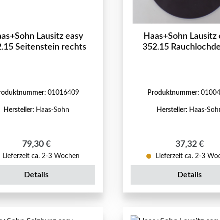
as+Sohn Lausitz easy
Haas+Sohn Lausitz 
.15 Seitenstein rechts
352.15 Rauchlochde
roduktnummer:
01016409
Produktnummer:
0100
Hersteller:
Haas-Sohn
Hersteller:
Haas-Soh
Regulärer Preis:
Regulärer P
79,30 €
37,32 €
Lieferzeit ca. 2-3 Wochen
Lieferzeit ca. 2-3 W
Details
Details