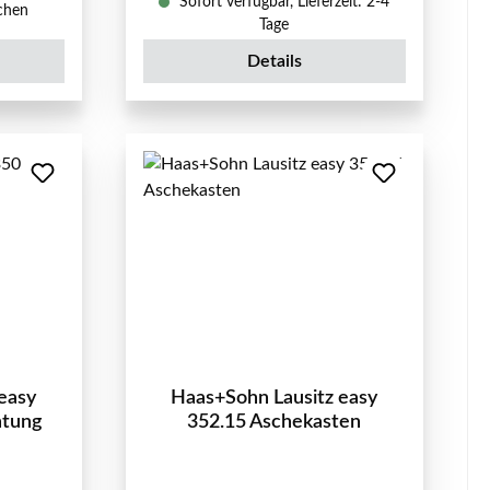
Sofort verfügbar, Lieferzeit: 2-4
ochen
Tage
Details
easy
Haas+Sohn Lausitz easy
htung
352.15 Aschekasten