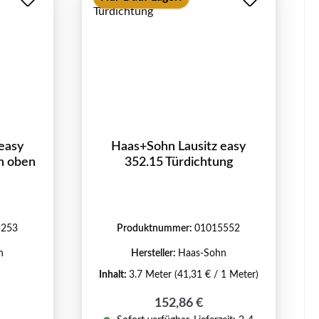
easy
Haas+Sohn Lausitz easy
n oben
352.15 Türdichtung
5253
Produktnummer:
01015552
n
Hersteller:
Haas-Sohn
Inhalt:
3.7 Meter
(41,31 € / 1 Meter)
Regulärer Preis:
152,86 €
eis: