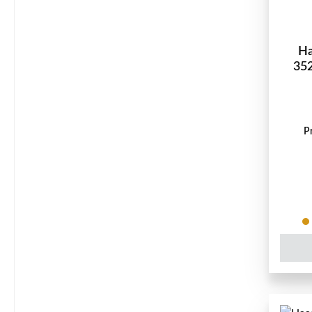
Ha
352
P