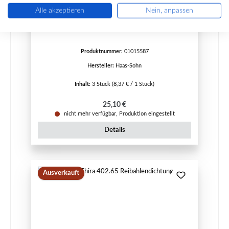
Haas+Sohn Thira 402.50 Reibahlendichtung B
Alle akzeptieren
Nein, anpassen
Produktnummer:
01015587
Hersteller:
Haas-Sohn
Inhalt:
3 Stück
(8,37 € / 1 Stück)
Regulärer Preis:
25,10 €
nicht mehr verfügbar, Produktion eingestellt
Details
Ausverkauft