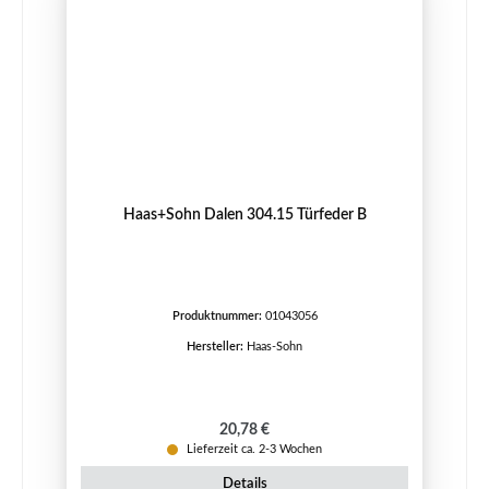
Haas+Sohn Dalen 304.15 Türfeder B
Produktnummer:
01043056
Hersteller:
Haas-Sohn
Regulärer Preis:
20,78 €
Lieferzeit ca. 2-3 Wochen
Details