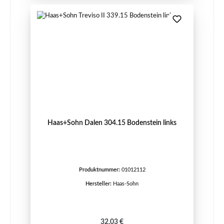
Haas+Sohn Dalen 304.15 Bodenstein links
Produktnummer:
01012112
Hersteller:
Haas-Sohn
Regulärer Preis:
32,03 €