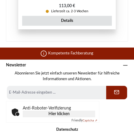
Regulärer Preis:
113,00 €
Lieferzeit ca. 2-3 Wochen
Details
Kompetente Fachberatung
Newsletter
Abonnieren Sie jetzt einfach unseren Newsletter für hilfreiche
Informationen und Aktionen.
E-
Mail-
Adresse
*
Anti-Roboter-Verifizierung
Hier klicken
Friendly
Captcha ⇗
Datenschutz