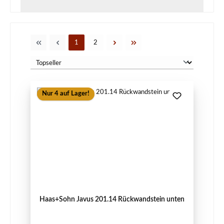
Seite
Seite
1
2
Nur 4 auf Lager!
Haas+Sohn Javus 201.14 Rückwandstein unten