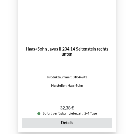
Haas+Sohn Javus II 204.14 Seitenstein rechts
unten
Produktnummer:
01044241
Hersteller:
Haas-Sohn
Regulärer Preis:
32,38 €
Sofort verfügbar, Lieferzeit: 2-4 Tage
Details