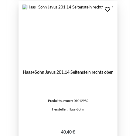
Haas+Sohn Javus 201.14 Seitenstein rechts oben
Produktnummer:
01012982
Hersteller:
Haas-Sohn
Regulärer Preis:
40,40 €