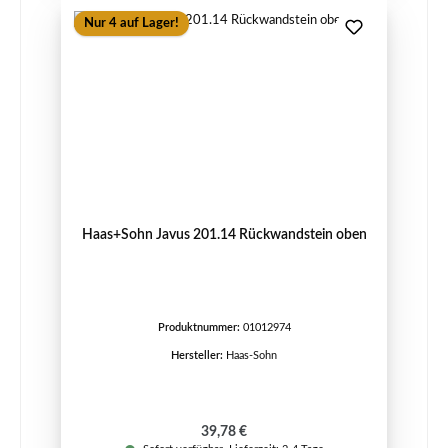
Nur 4 auf Lager!
Haas+Sohn Javus 201.14 Rückwandstein oben
Produktnummer:
01012974
Hersteller:
Haas-Sohn
Regulärer Preis:
39,78 €