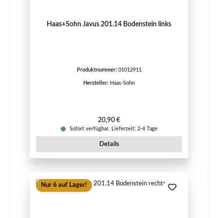
Haas+Sohn Javus 201.14 Bodenstein links
Produktnummer:
01012911
Hersteller:
Haas-Sohn
Regulärer Preis:
20,90 €
Sofort verfügbar, Lieferzeit: 2-4 Tage
Details
Nur 6 auf Lager!