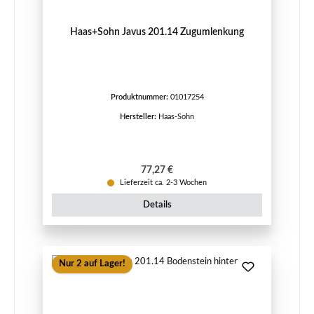
Haas+Sohn Javus 201.14 Zugumlenkung
Produktnummer:
01017254
Hersteller:
Haas-Sohn
Regulärer Preis:
77,27 €
Lieferzeit ca. 2-3 Wochen
Details
Nur 2 auf Lager!