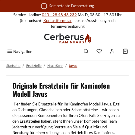
Zum Hauptinhalt springen
Kompetente Fachberatung
Service-Hotline:
040 - 28 48 48 239
Mo-Fr, 08:30 - 17:30 Uhr
(telefonisch) |
Kontaktformular
| Lokale Ausstellung nach
Terminvereinbarung
Navigation
/
/
/
Startseite
Ersatzteile
Haas+Sohn
Javus
Originale Ersatzteile für Kaminofen
Modell Javus
Hier finden Sie Ersatzteile für Ihr Kaminofen Modell Javus. Egal
ob Dichtungen, Glasscheiben oder Schamottsteine – wir haben
die passenden Komponenten für Ihren Ofen. Falls Sie Fragen zu
den Ersatzteilen haben, steht Ihnen unser kompetentes Team
jederzeit zur Verfügung. Vertrauen Sie auf
Qualität und
Beratung
für einen reibungslosen Betrieb Ihres Kaminofens.