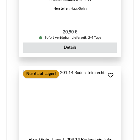
Hersteller:
Haas-Sohn
Regulärer Preis:
20,90 €
Sofort verfügbar, Lieferzeit: 2-4 Tage
Details
Nur 6 auf Lager!
Haas+Sohn Javus II 204.14 Bodenstein links