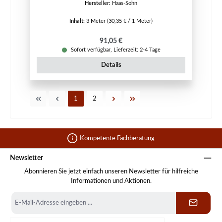
Hersteller:
Haas-Sohn
Inhalt:
3 Meter
(30,35 € / 1 Meter)
Regulärer Preis:
91,05 €
Sofort verfügbar, Lieferzeit: 2-4 Tage
Details
Seite
Seite
1
2
Kompetente Fachberatung
Newsletter
Abonnieren Sie jetzt einfach unseren Newsletter für hilfreiche
Informationen und Aktionen.
E-
Mail-
Adresse
*