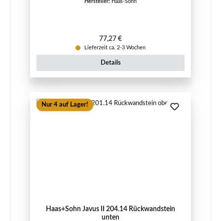
Hersteller:
Haas-Sohn
Regulärer Preis:
77,27 €
Lieferzeit ca. 2-3 Wochen
Details
Nur 4 auf Lager!
Haas+Sohn Javus II 204.14 Rückwandstein
unten