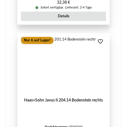
Regulärer Preis:
32,38 €
Sofort verfügbar, Lieferzeit: 2-4 Tage
Details
Nur 6 auf Lager!
Haas+Sohn Javus II 204.14 Bodenstein rechts
Produktnummer:
01044244