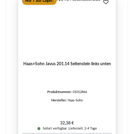
Nur 7 auf Lager!
Haas+Sohn Javus 201.14 Seitenstein links unten
Produktnummer:
01012866
Hersteller:
Haas-Sohn
Regulärer Preis:
32,38 €
Sofort verfügbar, Lieferzeit: 2-4 Tage