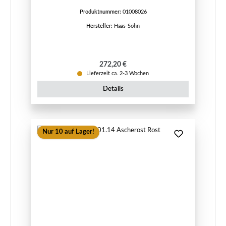
Produktnummer:
01008026
Hersteller:
Haas-Sohn
Regulärer Preis:
272,20 €
Lieferzeit ca. 2-3 Wochen
Details
Nur 10 auf Lager!