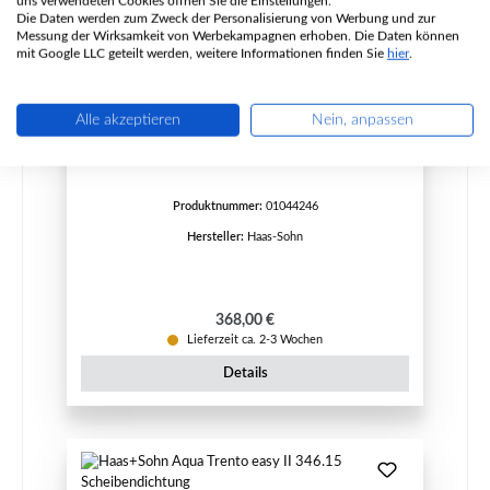
uns verwendeten Cookies öffnen Sie die Einstellungen.
Die Daten werden zum Zweck der Personalisierung von Werbung und zur
Messung der Wirksamkeit von Werbekampagnen erhoben. Die Daten können
mit Google LLC geteilt werden, weitere Informationen finden Sie
hier
.
Haas+Sohn Javus II 204.14
Alle akzeptieren
Nein, anpassen
Feuerraumauskleidung
Produktnummer:
01044246
Hersteller:
Haas-Sohn
Regulärer Preis:
368,00 €
Lieferzeit ca. 2-3 Wochen
Details