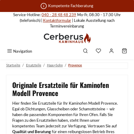
Zum Hauptinhalt springen
Kompetente Fachberatung
Service-Hotline:
040 - 28 48 48 239
Mo-Fr, 08:30 - 17:30 Uhr
(telefonisch) |
Kontaktformular
| Lokale Ausstellung nach
Terminvereinbarung
Navigation
/
/
/
Startseite
Ersatzteile
Haas+Sohn
Provence
Originale Ersatzteile für Kaminofen
Modell Provence
Hier finden Sie Ersatzteile für Ihr Kaminofen Modell Provence.
Egal ob Dichtungen, Glasscheiben oder Schamottsteine – wir
haben die passenden Komponenten für Ihren Ofen. Falls Sie
Fragen zu den Ersatzteilen haben, steht Ihnen unser
kompetentes Team jederzeit zur Verfügung. Vertrauen Sie auf
Qualität und Beratung
für einen reibungslosen Betrieb Ihres