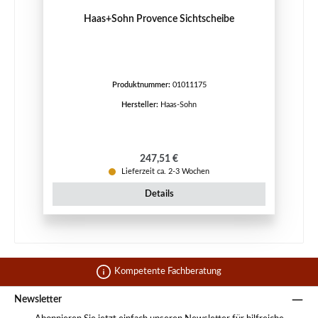
Haas+Sohn Provence Sichtscheibe
Produktnummer:
01011175
Hersteller:
Haas-Sohn
Regulärer Preis:
247,51 €
Lieferzeit ca. 2-3 Wochen
Details
Kompetente Fachberatung
Newsletter