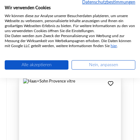
Datenschutzbestimmungen
Wir verwenden Cookies
Produktnummer:
01016933
Wir können diese zur Analyse unserer Besucherdaten platzieren, um unsere
Hersteller:
Haas-Sohn
Webseite zu verbessern, personalisierte Inhalte anzuzeigen und Ihnen ein
großartiges Webseiten-Erlebnis zu bieten. Für weitere Informationen zu den von
Inhalt:
2 Meter
(13,44 € / 1 Meter)
uns verwendeten Cookies öffnen Sie die Einstellungen.
Die Daten werden zum Zweck der Personalisierung von Werbung und zur
Regulärer Preis:
26,88 €
Messung der Wirksamkeit von Werbekampagnen erhoben. Die Daten können
mit Google LLC geteilt werden, weitere Informationen finden Sie
hier
.
Sofort verfügbar, Lieferzeit: 2-4 Tage
Details
Alle akzeptieren
Nein, anpassen