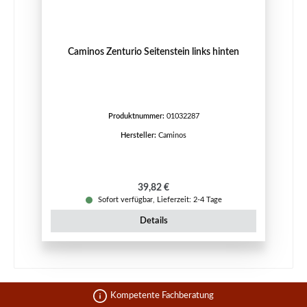
Caminos Zenturio Seitenstein links hinten
Produktnummer:
01032287
Hersteller:
Caminos
Regulärer Preis:
39,82 €
Sofort verfügbar, Lieferzeit: 2-4 Tage
Details
Kompetente Fachberatung