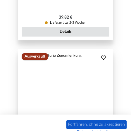
Regulärer Preis:
39,82 €
Lieferzeit ca. 2-3 Wochen
Details
Ausverkauft
Caminos Zenturio Zugumlenkung
Fortfahren, ohne zu akzeptieren