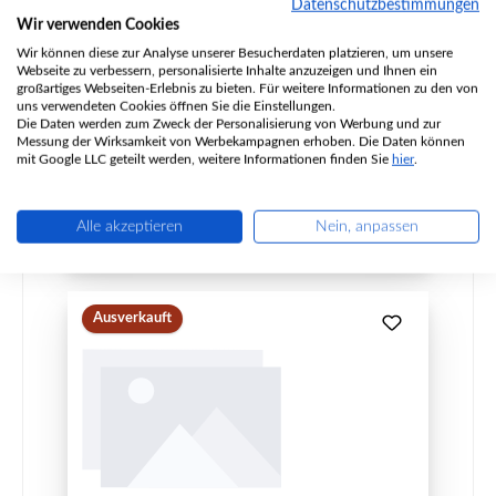
Datenschutzbestimmungen
Wir verwenden Cookies
Wir können diese zur Analyse unserer Besucherdaten platzieren, um unsere
Produktnummer:
01006452
Webseite zu verbessern, personalisierte Inhalte anzuzeigen und Ihnen ein
Hersteller:
Caminos
großartiges Webseiten-Erlebnis zu bieten. Für weitere Informationen zu den von
uns verwendeten Cookies öffnen Sie die Einstellungen.
Die Daten werden zum Zweck der Personalisierung von Werbung und zur
Messung der Wirksamkeit von Werbekampagnen erhoben. Die Daten können
mit Google LLC geteilt werden, weitere Informationen finden Sie
hier
.
Regulärer Preis:
39,82 €
nicht mehr verfügbar, Produktion eingestellt
Details
Alle akzeptieren
Nein, anpassen
Ausverkauft