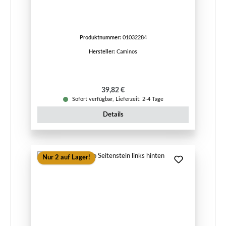
Produktnummer:
01032284
Hersteller:
Caminos
Regulärer Preis:
39,82 €
Sofort verfügbar, Lieferzeit: 2-4 Tage
Details
Nur 2 auf Lager!