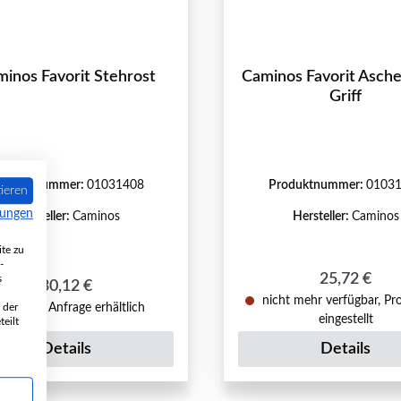
inos Favorit Stehrost
Caminos Favorit Asch
Griff
roduktnummer:
01031408
Produktnummer:
0103
ieren
mungen
Hersteller:
Caminos
Hersteller:
Caminos
te zu
-
Regulärer P
25,72 €
s
Regulärer Preis:
30,12 €
nicht mehr verfügbar, Pr
 der
nur auf Anfrage erhältlich
eingestellt
eilt
Details
Details