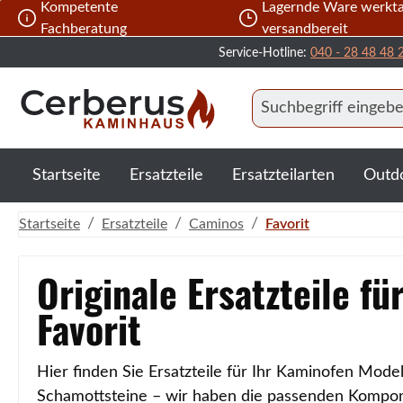
Kompetente
Lagernde Ware werkta
m Hauptinhalt springen
Zur Suche springen
Zur Hauptnavigation springen
Fachberatung
versandbereit
Service-Hotline:
040 - 28 48 48 
Startseite
Ersatzteile
Ersatzteilarten
Outd
/
/
/
Startseite
Ersatzteile
Caminos
Favorit
Originale Ersatzteile f
Favorit
Hier finden Sie Ersatzteile für Ihr Kaminofen Model
Schamottsteine – wir haben die passenden Kompone