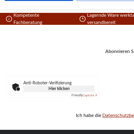
Kompetente
Lagernde Ware werkta
Fachberatung
versandbereit
Abonnieren Si
Anti-Roboter-Verifizierung
Hier klicken
Friendly
Captcha ⇗
Ich habe die
Datenschutzb