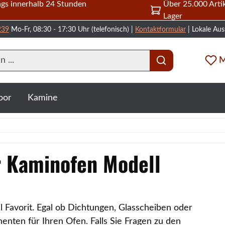
gs innerhalb 24 Stunden
Über 25.000 Artik
Lager
239
Mo-Fr, 08:30 - 17:30 Uhr (telefonisch) |
Kontaktformular
| Lokale Aus
M
oor
Kamine
ür Kaminofen Modell
l Favorit. Egal ob Dichtungen, Glasscheiben oder
nten für Ihren Ofen. Falls Sie Fragen zu den