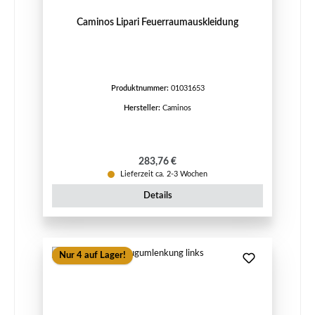
Caminos Lipari Feuerraumauskleidung
Produktnummer:
01031653
Hersteller:
Caminos
Regulärer Preis:
283,76 €
Lieferzeit ca. 2-3 Wochen
Details
Nur 4 auf Lager!