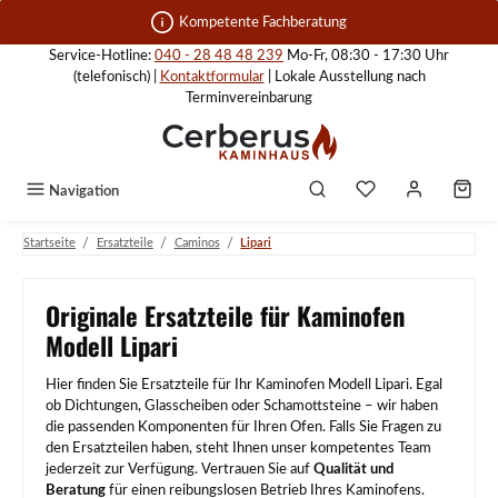
Zum Hauptinhalt springen
Kompetente Fachberatung
Service-Hotline:
040 - 28 48 48 239
Mo-Fr, 08:30 - 17:30 Uhr
(telefonisch) |
Kontaktformular
| Lokale Ausstellung nach
Terminvereinbarung
Navigation
/
/
/
Startseite
Ersatzteile
Caminos
Lipari
Originale Ersatzteile für Kaminofen
Modell Lipari
Hier finden Sie Ersatzteile für Ihr Kaminofen Modell Lipari. Egal
ob Dichtungen, Glasscheiben oder Schamottsteine – wir haben
die passenden Komponenten für Ihren Ofen. Falls Sie Fragen zu
den Ersatzteilen haben, steht Ihnen unser kompetentes Team
jederzeit zur Verfügung. Vertrauen Sie auf
Qualität und
Beratung
für einen reibungslosen Betrieb Ihres Kaminofens.