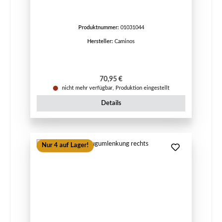
Produktnummer:
01031044
Hersteller:
Caminos
Regulärer Preis:
70,95 €
nicht mehr verfügbar, Produktion eingestellt
Details
Nur 4 auf Lager!