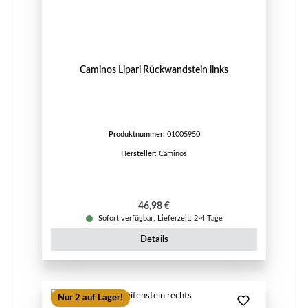
Caminos Lipari Rückwandstein links
Produktnummer:
01005950
Hersteller:
Caminos
Regulärer Preis:
46,98 €
Sofort verfügbar, Lieferzeit: 2-4 Tage
Details
Nur 2 auf Lager!