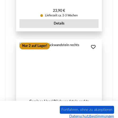
Regulärer Preis:
23,90 €
Lieferzeit ca. 2-3 Wochen
Details
Nur 2 auf Lager!
Caminos Lipari Rückwandstein rechts
Fortfahren, ohne zu akzeptieren
Datenschutzbestimmungen