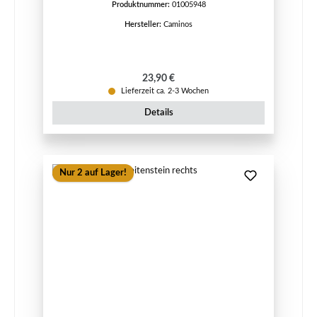
Produktnummer:
01005948
Hersteller:
Caminos
Regulärer Preis:
23,90 €
Lieferzeit ca. 2-3 Wochen
Details
Nur 2 auf Lager!