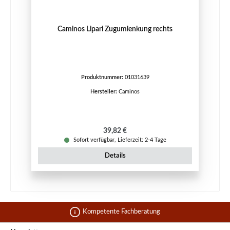
Caminos Lipari Zugumlenkung rechts
Produktnummer:
01031639
Hersteller:
Caminos
Regulärer Preis:
39,82 €
Sofort verfügbar, Lieferzeit: 2-4 Tage
Details
Kompetente Fachberatung