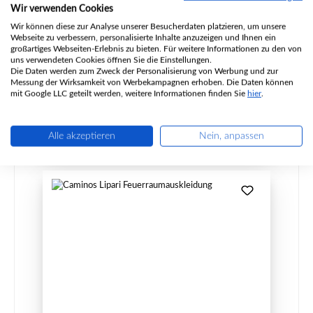
Wir verwenden Cookies
Produktnummer:
01032192
Wir können diese zur Analyse unserer Besucherdaten platzieren, um unsere
Webseite zu verbessern, personalisierte Inhalte anzuzeigen und Ihnen ein
Hersteller:
Caminos
großartiges Webseiten-Erlebnis zu bieten. Für weitere Informationen zu den von
uns verwendeten Cookies öffnen Sie die Einstellungen.
Die Daten werden zum Zweck der Personalisierung von Werbung und zur
Messung der Wirksamkeit von Werbekampagnen erhoben. Die Daten können
Regulärer Preis:
46,98 €
mit Google LLC geteilt werden, weitere Informationen finden Sie
hier
.
Sofort verfügbar, Lieferzeit: 2-4 Tage
Details
Alle akzeptieren
Nein, anpassen