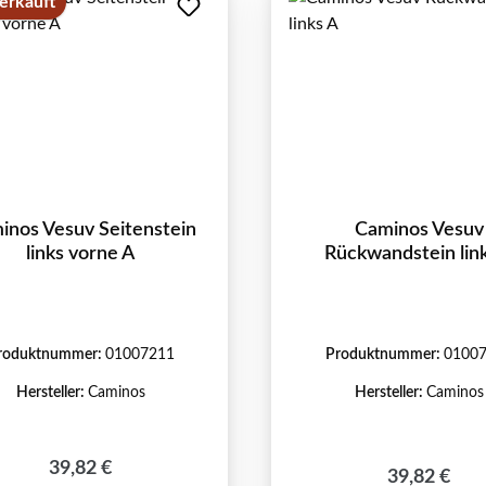
erkauft
inos Vesuv Seitenstein
Caminos Vesuv
links vorne A
Rückwandstein lin
roduktnummer:
01007211
Produktnummer:
0100
Hersteller:
Caminos
Hersteller:
Caminos
Regulärer Preis:
39,82 €
Regulärer P
39,82 €