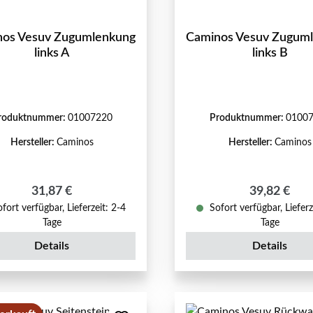
nos Vesuv Zugumlenkung
Caminos Vesuv Zugum
links A
links B
roduktnummer:
01007220
Produktnummer:
0100
Hersteller:
Caminos
Hersteller:
Caminos
Regulärer Preis:
Regulärer P
31,87 €
39,82 €
fort verfügbar, Lieferzeit: 2-4
Sofort verfügbar, Lieferz
Tage
Tage
Details
Details