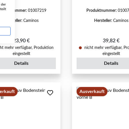
 der
eilt
roduktnummer:
01007219
Produktnummer:
0100
Hersteller:
Caminos
Hersteller:
Caminos
Regulärer Preis:
Regulärer P
23,90 €
39,82 €
ht mehr verfügbar, Produktion
nicht mehr verfügbar, Pr
eingestellt
eingestellt
Details
Details
erkauft
Ausverkauft