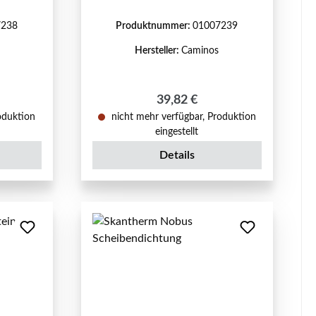
7238
Produktnummer:
01007239
Hersteller:
Caminos
reis:
Regulärer Preis:
39,82 €
oduktion
nicht mehr verfügbar, Produktion
eingestellt
Details