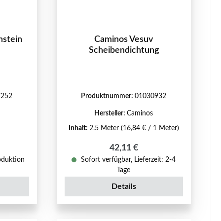
nstein
Caminos Vesuv
Scheibendichtung
7252
Produktnummer:
01030932
Hersteller:
Caminos
Inhalt:
2.5 Meter
(16,84 € / 1 Meter)
reis:
Regulärer Preis:
42,11 €
oduktion
Sofort verfügbar, Lieferzeit: 2-4
Tage
Details