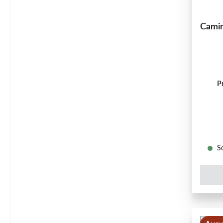
Cami
P
So