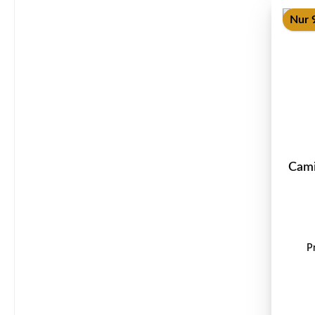
Nur 9
Cami
P