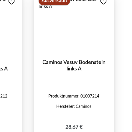
Ausverkauft
Caminos Vesuv Bodenstein
ks A
links A
7212
Produktnummer:
01007214
Hersteller:
Caminos
Regulärer Preis:
28,67 €
reis: