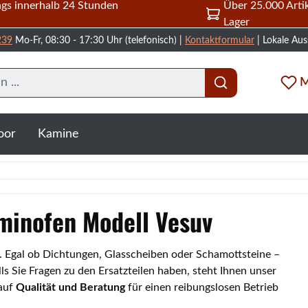
gs innerhalb 24 Stunden
Über 25.000 Artik
Lager
239
Mo-Fr, 08:30 - 17:30 Uhr (telefonisch) |
Kontaktformular
| Lokale Aus
M
oor
Kamine
aminofen Modell Vesuv
v. Egal ob Dichtungen, Glasscheiben oder Schamottsteine –
s Sie Fragen zu den Ersatzteilen haben, steht Ihnen unser
 auf
Qualität und Beratung
für einen reibungslosen Betrieb