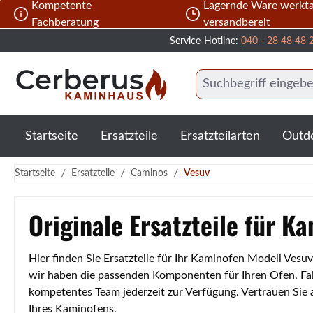
Kompetente
Lagernde Ware werkta
 Hauptinhalt springen
Zur Suche springen
Zur Hauptnavigation springen
Fachberatung
versandbereit
Service-Hotline:
040 - 28 48 48 
Startseite
Ersatzteile
Ersatzteilarten
Outd
/
/
/
Startseite
Ersatzteile
Caminos
Vesuv
Originale Ersatzteile für K
Hier finden Sie Ersatzteile für Ihr Kaminofen Modell Vesu
wir haben die passenden Komponenten für Ihren Ofen. Fall
kompetentes Team jederzeit zur Verfügung. Vertrauen Sie
Ihres Kaminofens.