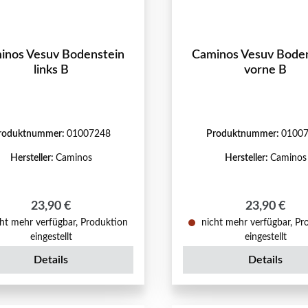
inos Vesuv Bodenstein
Caminos Vesuv Bode
links B
vorne B
roduktnummer:
01007248
Produktnummer:
0100
Hersteller:
Caminos
Hersteller:
Caminos
Regulärer Preis:
Regulärer P
23,90 €
23,90 €
ht mehr verfügbar, Produktion
nicht mehr verfügbar, Pr
eingestellt
eingestellt
Details
Details