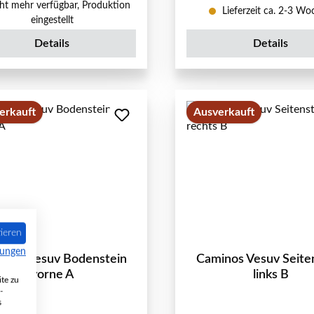
ht mehr verfügbar, Produktion
Lieferzeit ca. 2-3 W
eingestellt
Details
Details
erkauft
Ausverkauft
ieren
mungen
inos Vesuv Bodenstein
Caminos Vesuv Seite
vorne A
links B
te zu
-
s