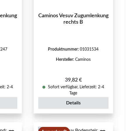
lenkung
Caminos Vesuv Zugumlenkung
rechts B
7247
Produktnummer:
01031534
Hersteller:
Caminos
reis:
Regulärer Preis:
39,82 €
eit: 2-4
Sofort verfügbar, Lieferzeit: 2-4
Tage
Details