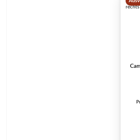
Ausv
Cam
P