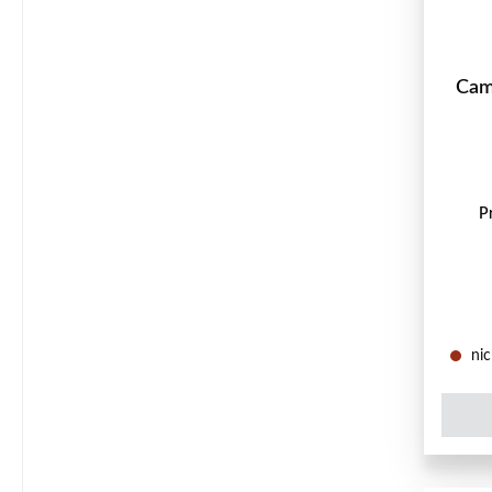
Cam
P
nic