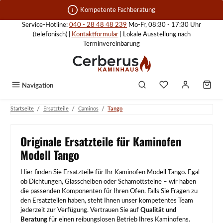
Zum Hauptinhalt springen
Kompetente Fachberatung
Service-Hotline:
040 - 28 48 48 239
Mo-Fr, 08:30 - 17:30 Uhr
(telefonisch) |
Kontaktformular
| Lokale Ausstellung nach
Terminvereinbarung
Navigation
/
/
/
Startseite
Ersatzteile
Caminos
Tango
Originale Ersatzteile für Kaminofen
Modell Tango
Hier finden Sie Ersatzteile für Ihr Kaminofen Modell Tango. Egal
ob Dichtungen, Glasscheiben oder Schamottsteine – wir haben
die passenden Komponenten für Ihren Ofen. Falls Sie Fragen zu
den Ersatzteilen haben, steht Ihnen unser kompetentes Team
jederzeit zur Verfügung. Vertrauen Sie auf
Qualität und
Beratung
für einen reibungslosen Betrieb Ihres Kaminofens.