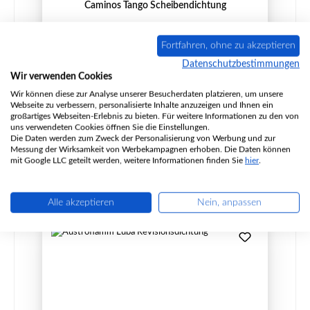
Caminos Tango Scheibendichtung
Fortfahren, ohne zu akzeptieren
Datenschutzbestimmungen
Produktnummer:
01030965
Wir verwenden Cookies
Hersteller:
Caminos
Wir können diese zur Analyse unserer Besucherdaten platzieren, um unsere
Webseite zu verbessern, personalisierte Inhalte anzuzeigen und Ihnen ein
Inhalt:
2 Meter
(19,66 € / 1 Meter)
großartiges Webseiten-Erlebnis zu bieten. Für weitere Informationen zu den von
uns verwendeten Cookies öffnen Sie die Einstellungen.
Die Daten werden zum Zweck der Personalisierung von Werbung und zur
Regulärer Preis:
39,31 €
Messung der Wirksamkeit von Werbekampagnen erhoben. Die Daten können
Sofort verfügbar, Lieferzeit: 2-4 Tage
mit Google LLC geteilt werden, weitere Informationen finden Sie
hier
.
Details
Alle akzeptieren
Nein, anpassen