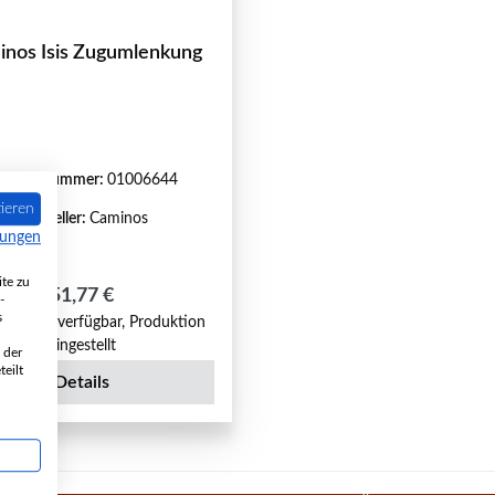
inos Isis Zugumlenkung
roduktnummer:
01006644
ieren
Hersteller:
Caminos
mungen
te zu
Regulärer Preis:
51,77 €
-
s
ht mehr verfügbar, Produktion
eingestellt
 der
eilt
Details