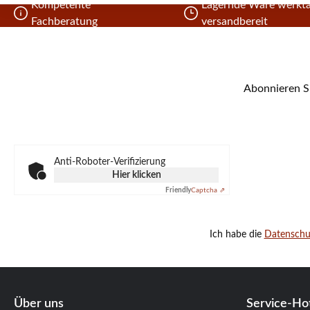
Kompetente
Lagernde Ware werkta
Fachberatung
versandbereit
Abonnieren Si
Anti-Roboter-Verifizierung
Hier klicken
Friendly
Captcha ⇗
Ich habe die
Datensch
Über uns
Service-Hot