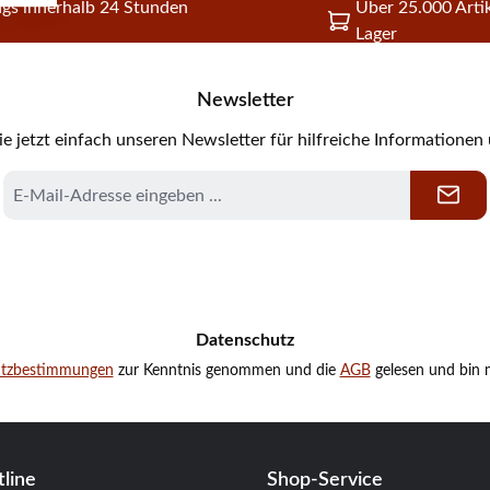
gs innerhalb 24 Stunden
Über 25.000 Artik
Lager
Newsletter
e jetzt einfach unseren Newsletter für hilfreiche Informationen
E-
Mail-
Adresse
*
Datenschutz
utzbestimmungen
zur Kenntnis genommen und die
AGB
gelesen und bin m
line
Shop-Service