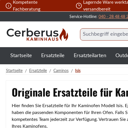
Kompetente
Lagernde Ware werkta
 Hauptinhalt springen
Zur Suche springen
Zur Hauptnavigation springen
Fachberatung
versandbereit
Service-Hotline:
040 - 28 48 48 
Startseite
Ersatzteile
Ersatzteilarten
Outd
/
/
/
Startseite
Ersatzteile
Caminos
Isis
Originale Ersatzteile für K
Hier finden Sie Ersatzteile für Ihr Kaminofen Modell Isis
haben die passenden Komponenten für Ihren Ofen. Falls Si
kompetentes Team jederzeit zur Verfügung. Vertrauen Sie
Ihres Kaminofens.