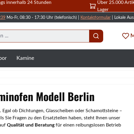
gs innerhalb 24 Stunden
Über 25.000 Artik
Lager
239
Mo-Fr, 08:30 - 17:30 Uhr (telefonisch) |
Kontaktformular
| Lokale Aus
M
oor
Kamine
aminofen Modell Berlin
in. Egal ob Dichtungen, Glasscheiben oder Schamottsteine –
s Sie Fragen zu den Ersatzteilen haben, steht Ihnen unser
 auf
Qualität und Beratung
für einen reibungslosen Betrieb