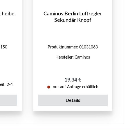
scheibe
Caminos Berlin Luftregler
Sekundär Knopf
1150
Produktnummer:
01031063
Hersteller:
Caminos
reis:
Regulärer Preis:
19,34 €
eit: 2-4
nur auf Anfrage erhältlich
Details