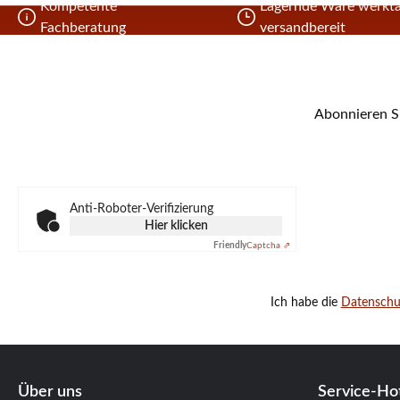
Kompetente
Lagernde Ware werkta
Fachberatung
versandbereit
Abonnieren Si
Anti-Roboter-Verifizierung
Hier klicken
Friendly
Captcha ⇗
Ich habe die
Datensch
Über uns
Service-Hot