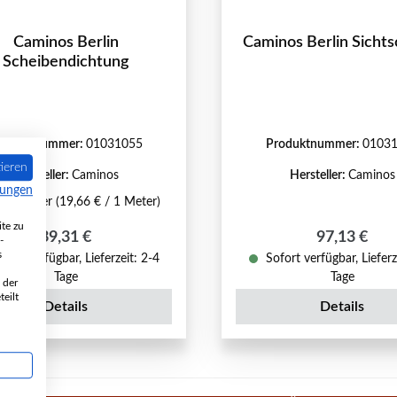
Caminos Berlin
Caminos Berlin Sicht
Scheibendichtung
roduktnummer:
01031055
Produktnummer:
0103
ieren
Hersteller:
Caminos
Hersteller:
Caminos
mungen
t:
2 Meter
(19,66 € / 1 Meter)
te zu
Regulärer Preis:
Regulärer P
39,31 €
97,13 €
-
s
fort verfügbar, Lieferzeit: 2-4
Sofort verfügbar, Lieferz
Tage
Tage
 der
eilt
Details
Details