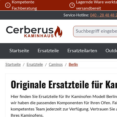
Kompetente
Lagernde Ware werkta
 Hauptinhalt springen
Zur Suche springen
Zur Hauptnavigation springen
Fachberatung
versandbereit
Service-Hotline:
040 - 28 48 48 
Startseite
Ersatzteile
Ersatzteilarten
Outd
/
/
/
Startseite
Ersatzteile
Caminos
Berlin
Originale Ersatzteile für K
Hier finden Sie Ersatzteile für Ihr Kaminofen Modell Berl
wir haben die passenden Komponenten für Ihren Ofen. Fall
kompetentes Team jederzeit zur Verfügung. Vertrauen Sie
Ihres Kaminofens.