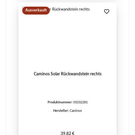
Ausverkauft
Caminos Solar Rückwandstein rechts
Produktnummer:
01032281
Hersteller:
Caminos
Regulärer Preis:
39,82 €