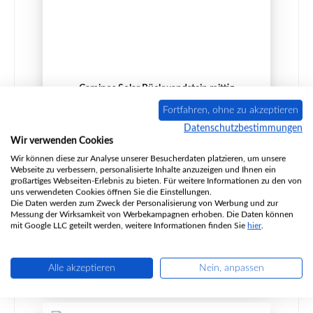
Caminos Solar Rückwandstein mittig
Fortfahren, ohne zu akzeptieren
Datenschutzbestimmungen
Wir verwenden Cookies
Produktnummer:
01006311
Wir können diese zur Analyse unserer Besucherdaten platzieren, um unsere
Webseite zu verbessern, personalisierte Inhalte anzuzeigen und Ihnen ein
Hersteller:
Caminos
großartiges Webseiten-Erlebnis zu bieten. Für weitere Informationen zu den von
uns verwendeten Cookies öffnen Sie die Einstellungen.
Die Daten werden zum Zweck der Personalisierung von Werbung und zur
Messung der Wirksamkeit von Werbekampagnen erhoben. Die Daten können
Regulärer Preis:
31,87 €
mit Google LLC geteilt werden, weitere Informationen finden Sie
hier
.
nicht mehr verfügbar, Produktion eingestellt
Details
Alle akzeptieren
Nein, anpassen