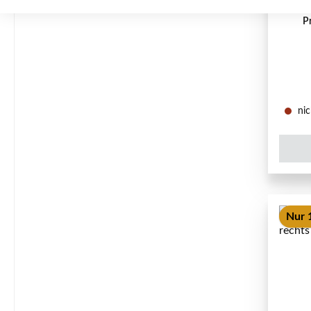
P
nic
Nur 1