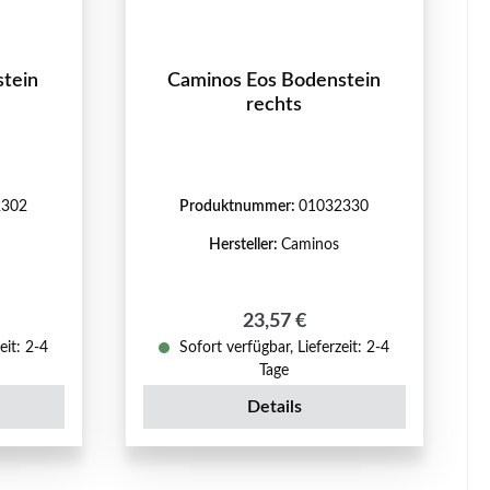
stein
Caminos Eos Bodenstein
rechts
2302
Produktnummer:
01032330
Hersteller:
Caminos
reis:
Regulärer Preis:
23,57 €
eit: 2-4
Sofort verfügbar, Lieferzeit: 2-4
Tage
Details