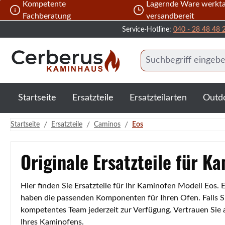
Kompetente
Lagernde Ware werkta
 Hauptinhalt springen
Zur Suche springen
Zur Hauptnavigation springen
Fachberatung
versandbereit
Service-Hotline:
040 - 28 48 48 
Startseite
Ersatzteile
Ersatzteilarten
Outd
/
/
/
Startseite
Ersatzteile
Caminos
Eos
Originale Ersatzteile für K
Hier finden Sie Ersatzteile für Ihr Kaminofen Modell Eos.
haben die passenden Komponenten für Ihren Ofen. Falls Si
kompetentes Team jederzeit zur Verfügung. Vertrauen Sie
Ihres Kaminofens.