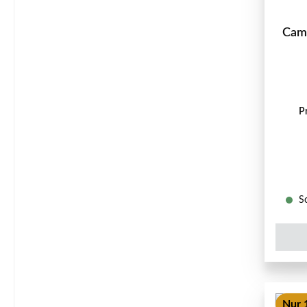
Cam
P
So
Nur 1