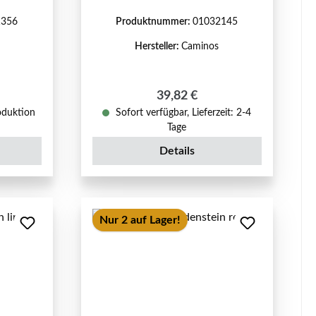
1356
Produktnummer:
01032145
Hersteller:
Caminos
reis:
Regulärer Preis:
39,82 €
oduktion
Sofort verfügbar, Lieferzeit: 2-4
Tage
Details
Nur 2 auf Lager!