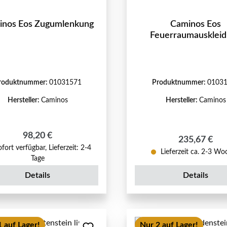
inos Eos Zugumlenkung
Caminos Eos
Feuerraumausklei
roduktnummer:
01031571
Produktnummer:
0103
Hersteller:
Caminos
Hersteller:
Caminos
Regulärer Preis:
98,20 €
Regulärer Pr
235,67 €
fort verfügbar, Lieferzeit: 2-4
Lieferzeit ca. 2-3 W
Tage
Details
Details
 auf Lager!
Nur 2 auf Lager!