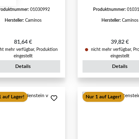
roduktnummer:
01030992
Produktnummer:
0103
Hersteller:
Caminos
Hersteller:
Caminos
Regulärer Preis:
Regulärer P
81,64 €
39,82 €
ht mehr verfügbar, Produktion
nicht mehr verfügbar, Pr
eingestellt
eingestellt
Details
Details
 auf Lager!
Nur 1 auf Lager!