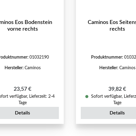
minos Eos Bodenstein
Caminos Eos Seiten
vorne rechts
rechts
roduktnummer:
01032190
Produktnummer:
0103
Hersteller:
Caminos
Hersteller:
Caminos
Regulärer Preis:
Regulärer P
23,57 €
39,82 €
fort verfügbar, Lieferzeit: 2-4
Sofort verfügbar, Lieferz
Tage
Tage
Details
Details