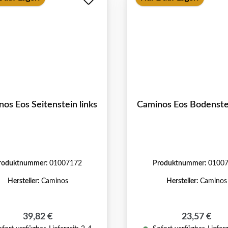
os Eos Seitenstein links
Caminos Eos Bodenstei
roduktnummer:
01007172
Produktnummer:
0100
Hersteller:
Caminos
Hersteller:
Caminos
Regulärer Preis:
Regulärer P
39,82 €
23,57 €