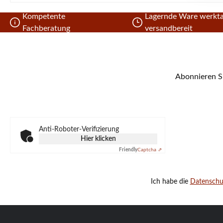
Kompetente
Lagernde Ware werkta
Fachberatung
versandbereit
Abonnieren Si
Anti-Roboter-Verifizierung
Hier klicken
Friendly
Captcha ⇗
Ich habe die
Datensch