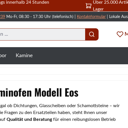
gs innerhalb 24 Stunden
Über 25.000 Artik
Lager
239
Mo-Fr, 08:30 - 17:30 Uhr (telefonisch) |
Kontaktformular
| Lokale Aus
M
oor
Kamine
aminofen Modell Eos
 Egal ob Dichtungen, Glasscheiben oder Schamottsteine – wir
e Fragen zu den Ersatzteilen haben, steht Ihnen unser
 auf
Qualität und Beratung
für einen reibungslosen Betrieb