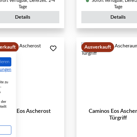
fort verfügbar, Lieferzeit: 2-4
Sofort verfügbar, Lieferz
Tage
Tage
Details
Details
erkauft
Ausverkauft
ieren
mungen
te zu
-
s
 der
eilt
minos Eos Ascherost
Caminos Eos Asche
Türgriff