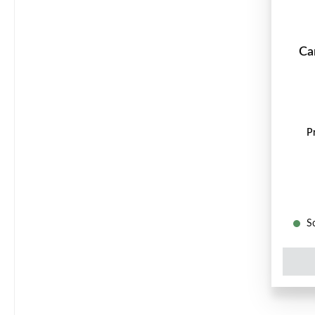
Ca
P
So