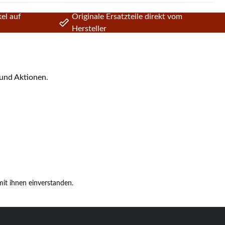
el auf
Originale Ersatzteile direkt vom
Hersteller
 und Aktionen.
it ihnen einverstanden.