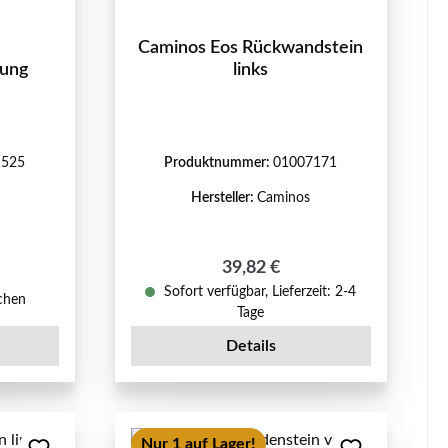
Caminos Eos Rückwandstein
dung
links
1525
Produktnummer:
01007171
Hersteller:
Caminos
Regulärer Preis:
39,82 €
eis:
Sofort verfügbar, Lieferzeit: 2-4
ochen
Tage
Details
Nur 1 auf Lager!