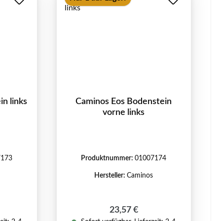
n links
Caminos Eos Bodenstein
vorne links
7173
Produktnummer:
01007174
Hersteller:
Caminos
reis:
Regulärer Preis:
23,57 €