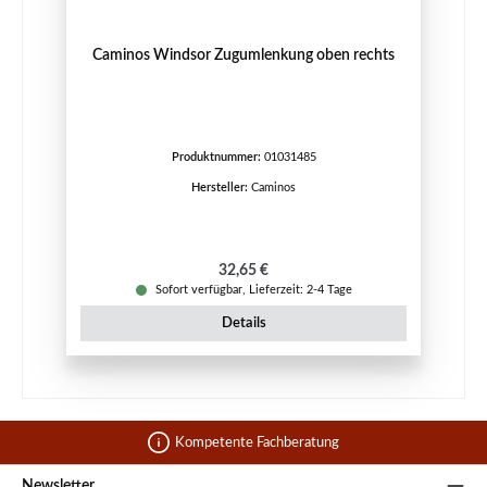
Caminos Windsor Zugumlenkung oben rechts
Produktnummer:
01031485
Hersteller:
Caminos
Regulärer Preis:
32,65 €
Sofort verfügbar, Lieferzeit: 2-4 Tage
Details
Kompetente Fachberatung
Newsletter