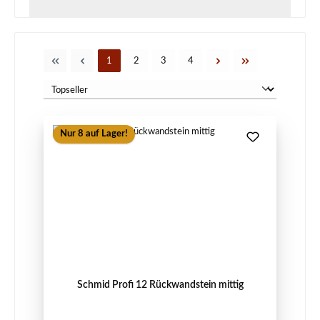
Seite
Seite
Seite
Seite
1
2
3
4
Nur 8 auf Lager!
Schmid Profi 12 Rückwandstein mittig