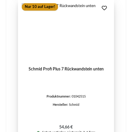
Nur 10 auf Lager!
Schmid Profi Plus 7 Rückwandstein unten
Produktnummer:
01042515
Hersteller:
Schmid
Regulärer Preis:
54,66 €