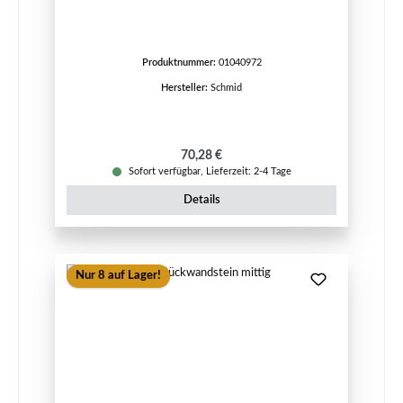
Produktnummer:
01040972
Hersteller:
Schmid
Regulärer Preis:
70,28 €
Sofort verfügbar, Lieferzeit: 2-4 Tage
Details
Nur 8 auf Lager!