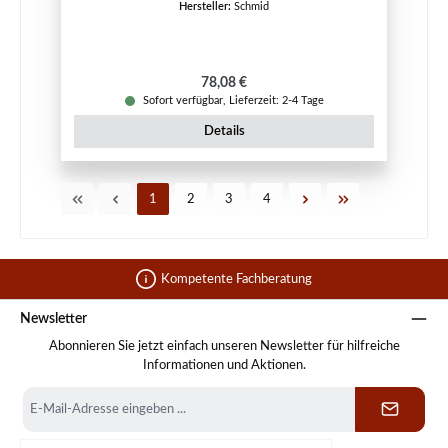
Hersteller:
Schmid
Regulärer Preis:
78,08 €
Sofort verfügbar, Lieferzeit: 2-4 Tage
Details
Seite
Seite
Seite
Seite
1
2
3
4
Kompetente Fachberatung
Newsletter
Abonnieren Sie jetzt einfach unseren Newsletter für hilfreiche
Informationen und Aktionen.
E-
Mail-
Adresse
*