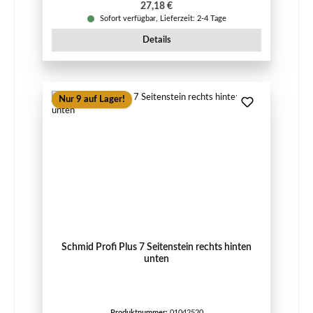
Regulärer Preis:
27,18 €
Sofort verfügbar, Lieferzeit: 2-4 Tage
Details
Nur 9 auf Lager!
Schmid Profi Plus 7 Seitenstein rechts hinten
unten
Produktnummer:
01042520