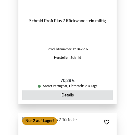
Schmid Profi Plus 7 Rückwandstein mittig
Produktnummer:
01042516
Hersteller:
Schmid
Regulärer Preis:
70,28 €
Sofort verfügbar, Lieferzeit: 2-4 Tage
Details
Nur 2 auf Lager!