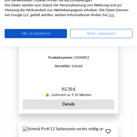
uns verwendeten Cookies öffnen Sie die Einstellungen.
Die Daten werden zum Zweck der Personalisierung von Werbung und zur
Messung der Wirksamkeit von Werbekampagnen erhoben. Die Daten können
mit Google LLC geteilt werden, weitere Informationen finden Sie
hier
.
Schmid Profi 12 Nachbrennkammer rechts
Alle akzeptieren
Nein, anpassen
Produktnummer:
01040853
Hersteller:
Schmid
Regulärer Preis:
93,70 €
Lieferzeit ca. 9-10 Wochen
Details