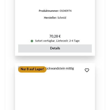
Produktnummer:
01040974
Hersteller:
Schmid
Regulärer Preis:
70,28 €
Sofort verfügbar, Lieferzeit: 2-4 Tage
Details
Nur 8 auf Lager!