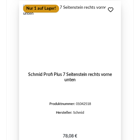
Nur 1 auf Lager!
Schmid Profi Plus 7 Seitenstein rechts vorne
unten
Produktnummer:
01042518
Hersteller:
Schmid
Regulärer Preis:
78,08 €