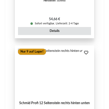
Hersteller:
Schmid
Regulärer Preis:
54,66 €
Sofort verfügbar, Lieferzeit: 2-4 Tage
Details
Nur 9 auf Lager!
Schmid Profi 12 Seitenstein rechts hinten unten