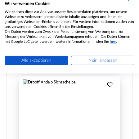
Wir verwenden Cookies
Produktnummer:
01002290
Wir können diese zur Analyse unserer Besucherdaten platzieren, um unsere
Webseite zu verbessern, personalisierte Inhalte anzuzeigen und Ihnen ein
Hersteller:
Drooff
großartiges Webseiten-Erlebnis zu bieten. Für weitere Informationen zu den von
uns verwendeten Cookies öffnen Sie die Einstellungen.
Die Daten werden zum Zweck der Personalisierung von Werbung und zur
Messung der Wirksamkeit von Werbekampagnen erhoben. Die Daten können
Regulärer Preis:
24,39 €
mit Google LLC geteilt werden, weitere Informationen finden Sie
hier
.
Sofort verfügbar, Lieferzeit: 2-4 Tage
Details
Alle akzeptieren
Nein, anpassen