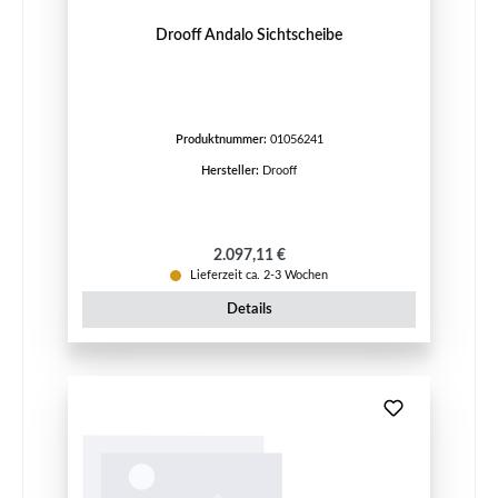
Drooff Andalo Sichtscheibe
Produktnummer:
01056241
Hersteller:
Drooff
Regulärer Preis:
2.097,11 €
Lieferzeit ca. 2-3 Wochen
Details