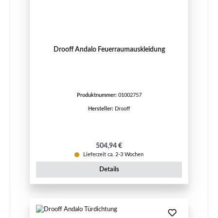
Drooff Andalo Feuerraumauskleidung
Produktnummer:
01002757
Hersteller:
Drooff
Regulärer Preis:
504,94 €
Lieferzeit ca. 2-3 Wochen
Details