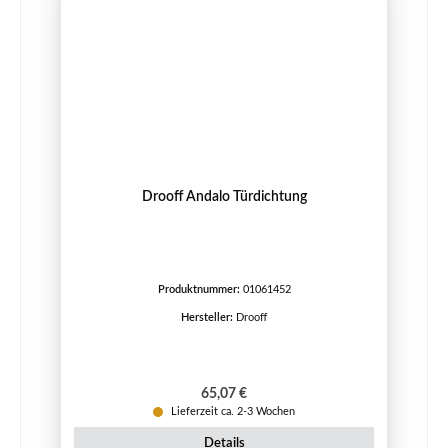
Drooff Andalo Türdichtung
Produktnummer:
01061452
Hersteller:
Drooff
Regulärer Preis:
65,07 €
Lieferzeit ca. 2-3 Wochen
Details