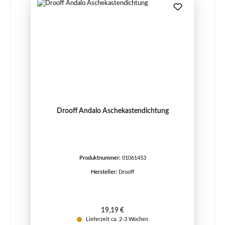
Drooff Andalo Aschekastendichtung
Produktnummer:
01061453
Hersteller:
Drooff
Regulärer Preis:
19,19 €
Lieferzeit ca. 2-3 Wochen