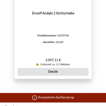
Drooff Andalo 2 Sichtscheibe
Produktnummer:
01070746
Hersteller:
Drooff
Regulärer Preis:
2.097,11 €
Lieferzeit ca. 2-3 Wochen
Details
Kompetente Fachberatung