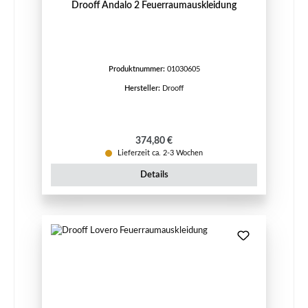
Drooff Andalo 2 Feuerraumauskleidung
Produktnummer:
01030605
Hersteller:
Drooff
Regulärer Preis:
374,80 €
Lieferzeit ca. 2-3 Wochen
Details