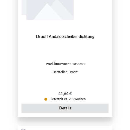
Drooff Andalo Scheibendichtung
Produktnummer:
01056243
Hersteller:
Drooff
Regulärer Preis:
41,64 €
Lieferzeit ca. 2-3 Wochen
Details