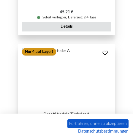
Regulärer Preis:
45,21 €
Sofort verfügbar, Lieferzeit: 2-4 Tage
Details
Nur 4 auf Lager!
Drooff Andalo Türfeder A
Fortfahren, ohne zu akzeptieren
Datenschutzbestimmungen