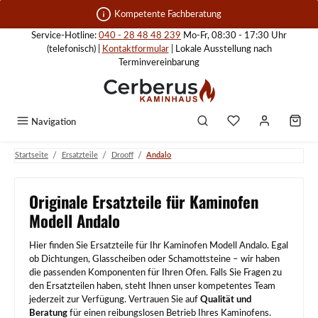
Zum Hauptinhalt springen
Kompetente Fachberatung
Service-Hotline:
040 - 28 48 48 239
Mo-Fr, 08:30 - 17:30 Uhr
(telefonisch) |
Kontaktformular
| Lokale Ausstellung nach
Terminvereinbarung
Navigation
/
/
/
Startseite
Ersatzteile
Drooff
Andalo
Originale Ersatzteile für Kaminofen
Modell Andalo
Hier finden Sie Ersatzteile für Ihr Kaminofen Modell Andalo. Egal
ob Dichtungen, Glasscheiben oder Schamottsteine – wir haben
die passenden Komponenten für Ihren Ofen. Falls Sie Fragen zu
den Ersatzteilen haben, steht Ihnen unser kompetentes Team
jederzeit zur Verfügung. Vertrauen Sie auf
Qualität und
Beratung
für einen reibungslosen Betrieb Ihres Kaminofens.