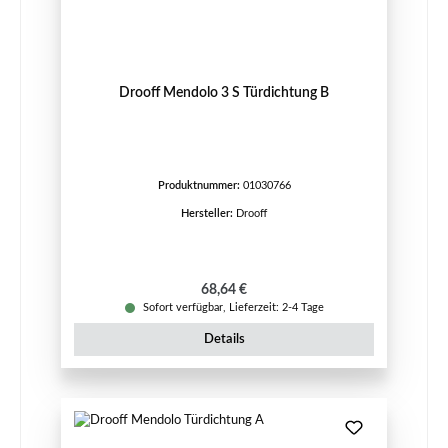
Drooff Mendolo 3 S Türdichtung B
Produktnummer:
01030766
Hersteller:
Drooff
Regulärer Preis:
68,64 €
Sofort verfügbar, Lieferzeit: 2-4 Tage
Details