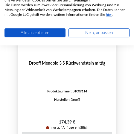
uns verwendeten Cookies öffnen Sie die Einstellungen.
Die Daten werden zum Zweck der Personalisierung von Werbung und zur
Messung der Wirksamkeit von Werbekampagnen erhoben. Die Daten können
mit Google LLC geteilt werden, weitere Informationen finden Sie
hier
.
Alle akzeptieren
Nein, anpassen
Drooff Mendolo 3 S Rückwandstein mittig
Produktnummer:
01009114
Hersteller:
Drooff
Regulärer Preis:
174,39 €
nur auf Anfrage erhältlich