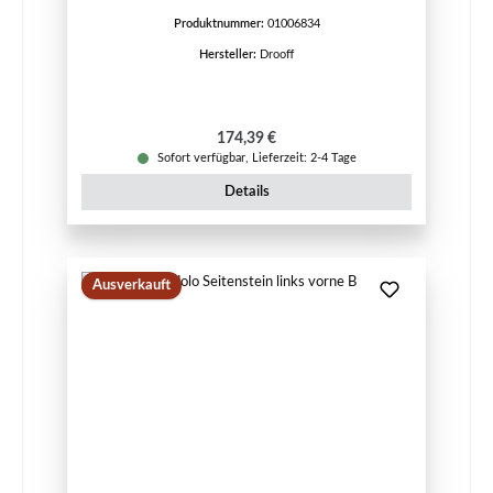
Produktnummer:
01006834
Hersteller:
Drooff
Regulärer Preis:
174,39 €
Sofort verfügbar, Lieferzeit: 2-4 Tage
Details
Ausverkauft