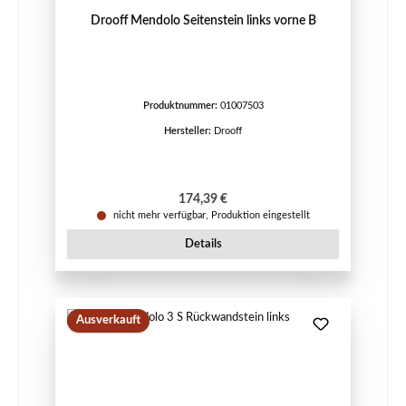
Drooff Mendolo Seitenstein links vorne B
Produktnummer:
01007503
Hersteller:
Drooff
Regulärer Preis:
174,39 €
nicht mehr verfügbar, Produktion eingestellt
Details
Ausverkauft