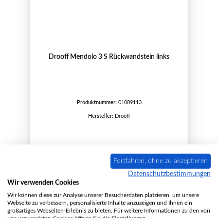
Drooff Mendolo 3 S Rückwandstein links
Produktnummer:
01009113
Hersteller:
Drooff
Regulärer Preis:
174,39 €
Fortfahren, ohne zu akzeptieren
nur auf Anfrage erhältlich
Datenschutzbestimmungen
Details
Wir verwenden Cookies
Wir können diese zur Analyse unserer Besucherdaten platzieren, um unsere
Webseite zu verbessern, personalisierte Inhalte anzuzeigen und Ihnen ein
großartiges Webseiten-Erlebnis zu bieten. Für weitere Informationen zu den von
Ausverkauft