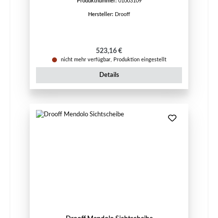
Produktnummer:
01003109
Hersteller:
Drooff
Regulärer Preis:
523,16 €
nicht mehr verfügbar, Produktion eingestellt
Details