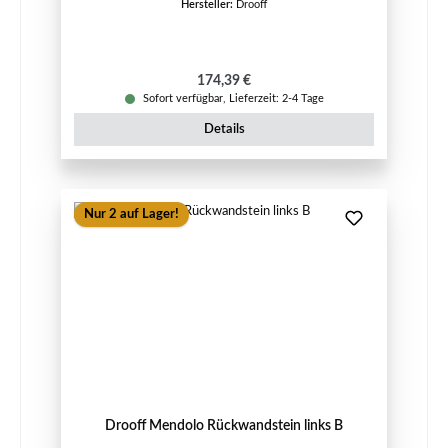
Hersteller:
Drooff
Regulärer Preis:
174,39 €
Sofort verfügbar, Lieferzeit: 2-4 Tage
Details
Nur 2 auf Lager!
Drooff Mendolo Rückwandstein links B