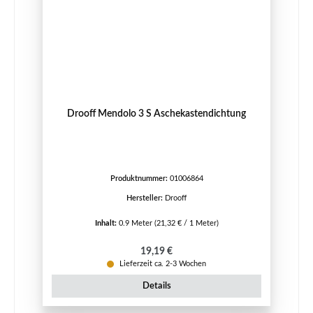
Drooff Mendolo 3 S Aschekastendichtung
Produktnummer:
01006864
Hersteller:
Drooff
Inhalt:
0.9 Meter
(21,32 € / 1 Meter)
Regulärer Preis:
19,19 €
Lieferzeit ca. 2-3 Wochen
Details