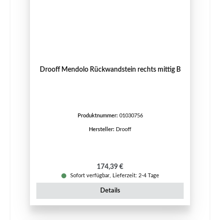
Drooff Mendolo Rückwandstein rechts mittig B
Produktnummer:
01030756
Hersteller:
Drooff
Regulärer Preis:
174,39 €
Sofort verfügbar, Lieferzeit: 2-4 Tage
Details