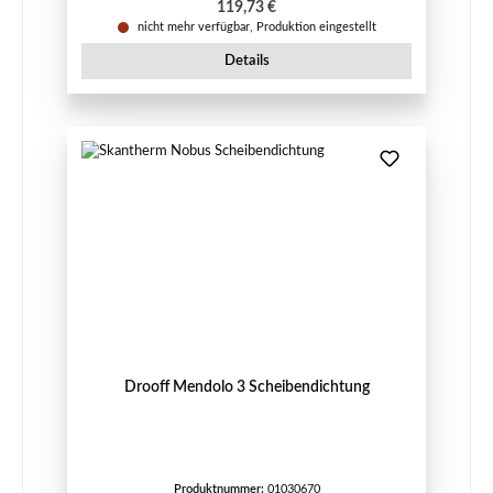
Regulärer Preis:
119,73 €
nicht mehr verfügbar, Produktion eingestellt
Details
Drooff Mendolo 3 Scheibendichtung
Produktnummer:
01030670