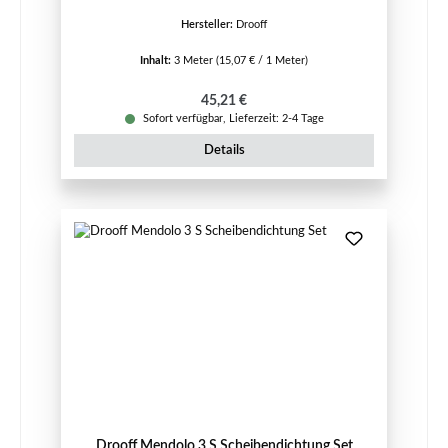
Hersteller:
Drooff
Inhalt:
3 Meter
(15,07 € / 1 Meter)
Regulärer Preis:
45,21 €
Sofort verfügbar, Lieferzeit: 2-4 Tage
Details
Drooff Mendolo 3 S Scheibendichtung Set