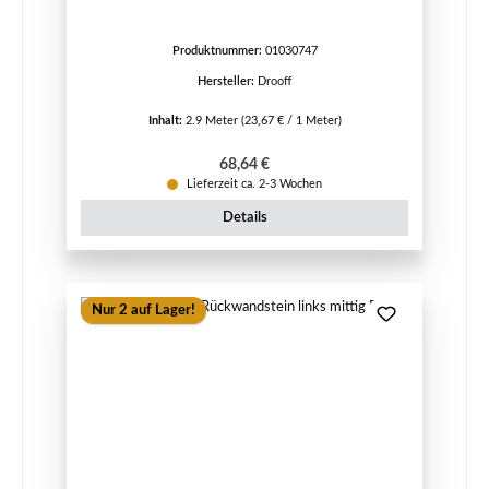
Produktnummer:
01030747
Hersteller:
Drooff
Inhalt:
2.9 Meter
(23,67 € / 1 Meter)
Regulärer Preis:
68,64 €
Lieferzeit ca. 2-3 Wochen
Details
Nur 2 auf Lager!