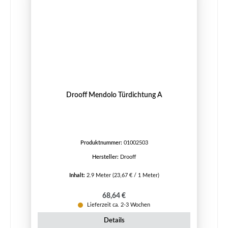
Drooff Mendolo Türdichtung A
Produktnummer:
01002503
Hersteller:
Drooff
Inhalt:
2.9 Meter
(23,67 € / 1 Meter)
Regulärer Preis:
68,64 €
Lieferzeit ca. 2-3 Wochen
Details