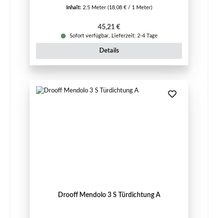
Inhalt:
2.5 Meter
(18,08 € / 1 Meter)
Regulärer Preis:
45,21 €
Sofort verfügbar, Lieferzeit: 2-4 Tage
Details
Drooff Mendolo 3 S Türdichtung A