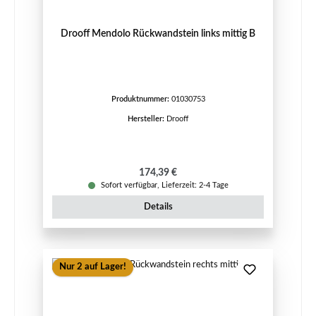
Drooff Mendolo Rückwandstein links mittig B
Produktnummer:
01030753
Hersteller:
Drooff
Regulärer Preis:
174,39 €
Sofort verfügbar, Lieferzeit: 2-4 Tage
Details
Nur 2 auf Lager!