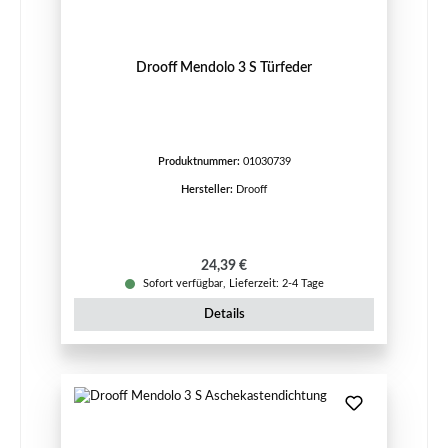
Drooff Mendolo 3 S Türfeder
Produktnummer:
01030739
Hersteller:
Drooff
Regulärer Preis:
24,39 €
Sofort verfügbar, Lieferzeit: 2-4 Tage
Details