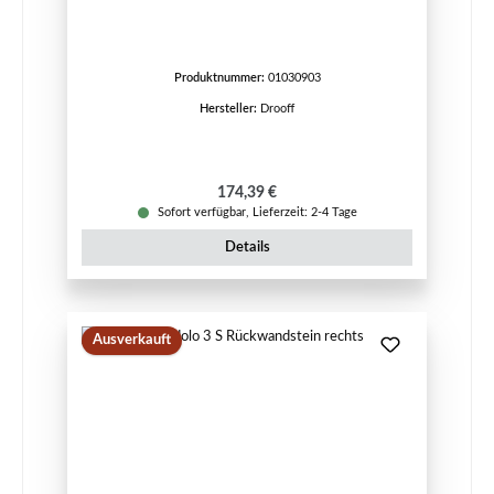
Produktnummer:
01030903
Hersteller:
Drooff
Regulärer Preis:
174,39 €
Sofort verfügbar, Lieferzeit: 2-4 Tage
Details
Ausverkauft