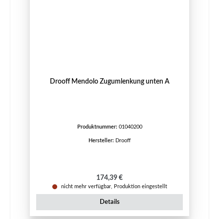
Drooff Mendolo Zugumlenkung unten A
Produktnummer:
01040200
Hersteller:
Drooff
Regulärer Preis:
174,39 €
nicht mehr verfügbar, Produktion eingestellt
Details