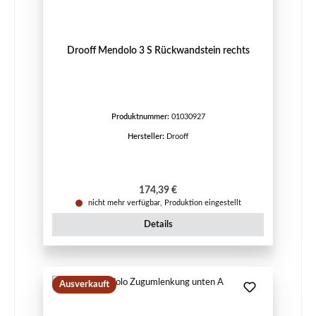
Drooff Mendolo 3 S Rückwandstein rechts
Produktnummer:
01030927
Hersteller:
Drooff
Regulärer Preis:
174,39 €
nicht mehr verfügbar, Produktion eingestellt
Details
Ausverkauft