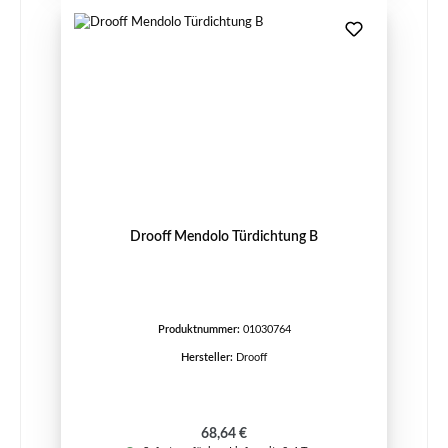
Drooff Mendolo Türdichtung B
Produktnummer:
01030764
Hersteller:
Drooff
Regulärer Preis:
68,64 €