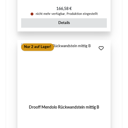
Regulärer Preis:
166,58 €
nicht mehr verfügbar, Produktion eingestellt
Details
Nur 2 auf Lager!
Drooff Mendolo Rückwandstein mittig B