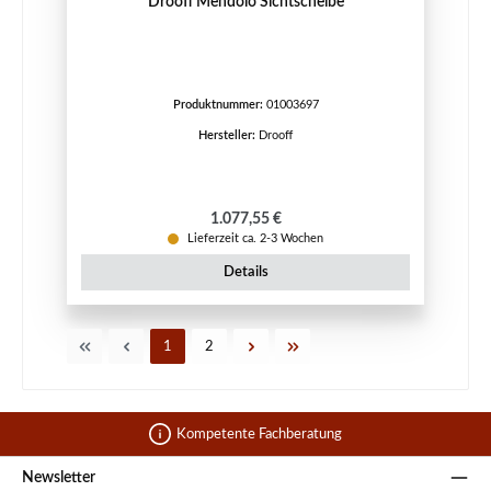
Drooff Mendolo Sichtscheibe
Produktnummer:
01003697
Hersteller:
Drooff
Regulärer Preis:
1.077,55 €
Lieferzeit ca. 2-3 Wochen
Details
Seite
Seite
1
2
Kompetente Fachberatung
Newsletter