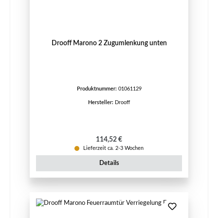
Drooff Marono 2 Zugumlenkung unten
Produktnummer:
01061129
Hersteller:
Drooff
Regulärer Preis:
114,52 €
Lieferzeit ca. 2-3 Wochen
Details