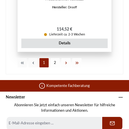
Hersteller:
Drooff
Regulärer Preis:
114,52 €
Lieferzeit ca. 2-3 Wochen
Details
Seite
Seite
1
2
Kompetente Fachberatung
Newsletter
Abonnieren Sie jetzt einfach unseren Newsletter für hilfreiche
Informationen und Aktionen.
E-
Mail-
Adresse