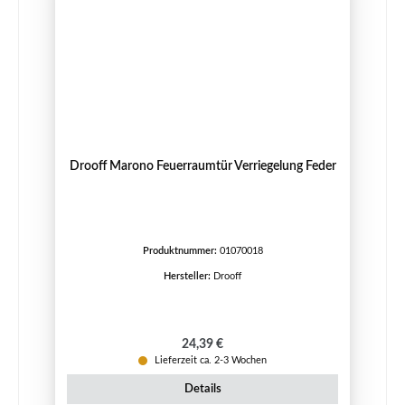
Drooff Marono Feuerraumtür Verriegelung Feder
Produktnummer:
01070018
Hersteller:
Drooff
Regulärer Preis:
24,39 €
Lieferzeit ca. 2-3 Wochen
Details