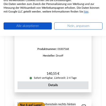
uns verwendeten Cookies öffnen Sie die Einstellungen.
Die Daten werden zum Zweck der Personalisierung von Werbung und zur
Messung der Wirksamkeit von Werbekampagnen erhoben. Die Daten können
mit Google LLC geteilt werden, weitere Informationen finden Sie
hier
.
Alle akzeptieren
Nein, anpassen
Drooff Marono Zugumlenkung vorne
Produktnummer:
01007568
Hersteller:
Drooff
Regulärer Preis:
140,55 €
Sofort verfügbar, Lieferzeit: 2-4 Tage
Details
Nur 6 auf Lager!