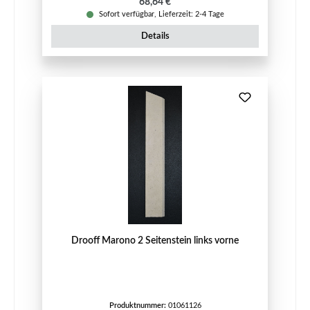
Regulärer Preis:
68,64 €
Sofort verfügbar, Lieferzeit: 2-4 Tage
Details
Drooff Marono 2 Seitenstein links vorne
Produktnummer:
01061126