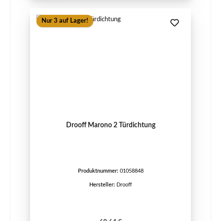
Nur 3 auf Lager!
Drooff Marono 2 Türdichtung
Produktnummer:
01058848
Hersteller:
Drooff