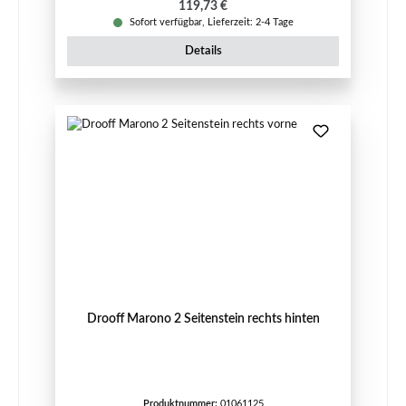
Regulärer Preis:
119,73 €
Sofort verfügbar, Lieferzeit: 2-4 Tage
Details
Drooff Marono 2 Seitenstein rechts hinten
Produktnummer:
01061125