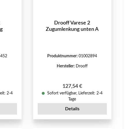
2
Drooff Varese 2
ng
Zugumlenkung unten A
8452
Produktnummer:
01002894
Hersteller:
Drooff
reis:
Regulärer Preis:
127,54 €
eit: 2-4
Sofort verfügbar, Lieferzeit: 2-4
Tage
Details