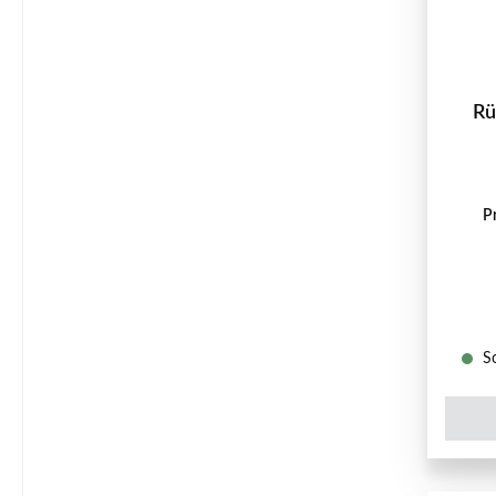
Rü
P
So