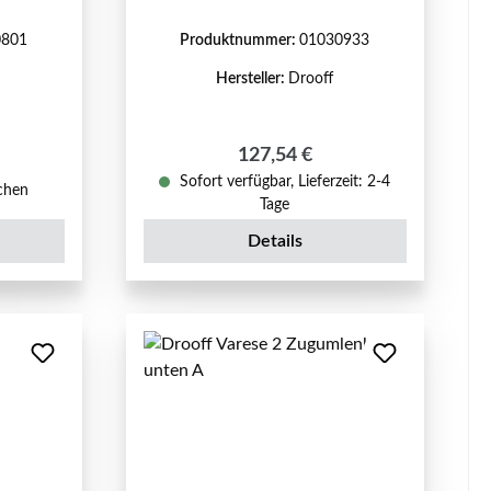
0801
Produktnummer:
01030933
Hersteller:
Drooff
Regulärer Preis:
127,54 €
eis:
Sofort verfügbar, Lieferzeit: 2-4
ochen
Tage
Details