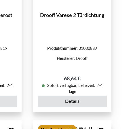
herost
Drooff Varese 2 Türdichtung
2819
Produktnummer:
01030889
Hersteller:
Drooff
eis:
Regulärer Preis:
68,64 €
eit: 2-4
Sofort verfügbar, Lieferzeit: 2-4
Tage
Details