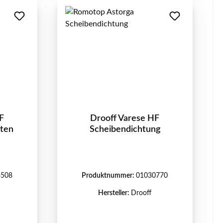
F
Drooff Varese HF
nten
Scheibendichtung
4508
Produktnummer:
01030770
Hersteller:
Drooff