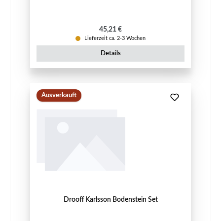
Regulärer Preis:
45,21 €
Lieferzeit ca. 2-3 Wochen
Details
Ausverkauft
Drooff Karlsson Bodenstein Set