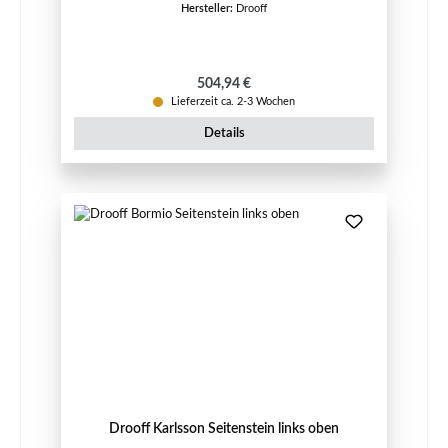
Hersteller:
Drooff
Regulärer Preis:
504,94 €
Lieferzeit ca. 2-3 Wochen
Details
Drooff Karlsson Seitenstein links oben