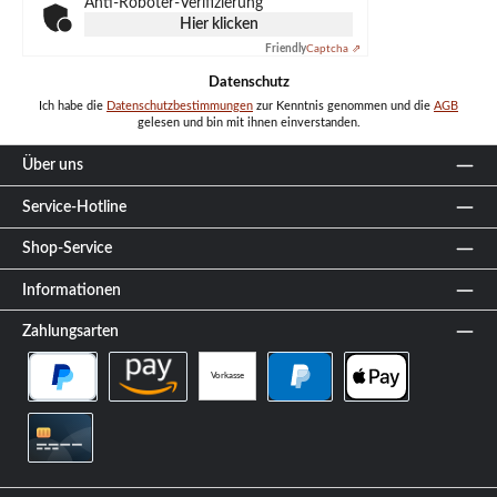
Anti-Roboter-Verifizierung
Hier klicken
Friendly
Captcha ⇗
Datenschutz
Ich habe die
Datenschutzbestimmungen
zur Kenntnis genommen und die
AGB
gelesen und bin mit ihnen einverstanden.
Über uns
Service-Hotline
Shop-Service
Informationen
Zahlungsarten
Vorkasse
PayPal Später Bezahlen
Amazon Pay
PayPal
Apple Pay
Kreditkarte