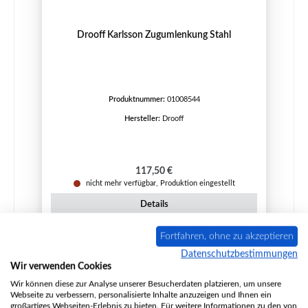
Drooff Karlsson Zugumlenkung Stahl
Produktnummer:
01008544
Hersteller:
Drooff
Regulärer Preis:
117,50 €
nicht mehr verfügbar, Produktion eingestellt
Details
Fortfahren, ohne zu akzeptieren
Datenschutzbestimmungen
Wir verwenden Cookies
Wir können diese zur Analyse unserer Besucherdaten platzieren, um unsere
Webseite zu verbessern, personalisierte Inhalte anzuzeigen und Ihnen ein
großartiges Webseiten-Erlebnis zu bieten. Für weitere Informationen zu den von