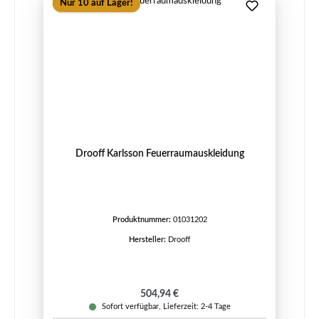
Nur 10 auf Lager!
Drooff Karlsson Feuerraumauskleidung
Produktnummer:
01031202
Hersteller:
Drooff
Regulärer Preis:
504,94 €
Sofort verfügbar, Lieferzeit: 2-4 Tage