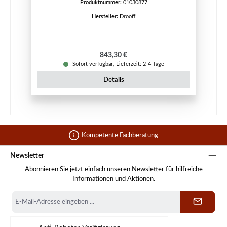
Produktnummer:
01030877
Hersteller:
Drooff
Regulärer Preis:
843,30 €
Sofort verfügbar, Lieferzeit: 2-4 Tage
Details
Kompetente Fachberatung
Newsletter
Abonnieren Sie jetzt einfach unseren Newsletter für hilfreiche
Informationen und Aktionen.
E-
Mail-
Adresse
*