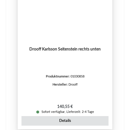
Drooff Karlsson Seitenstein rechts unten
Produktnummer:
01030858
Hersteller:
Drooff
Regulärer Preis:
140,55 €
Sofort verfügbar, Lieferzeit: 2-4 Tage
Details