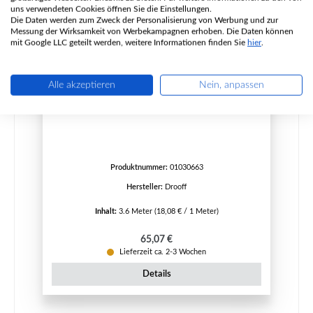
uns verwendeten Cookies öffnen Sie die Einstellungen.
Die Daten werden zum Zweck der Personalisierung von Werbung und zur
Messung der Wirksamkeit von Werbekampagnen erhoben. Die Daten können
mit Google LLC geteilt werden, weitere Informationen finden Sie
hier
.
Alle akzeptieren
Nein, anpassen
Drooff Karlsson Türdichtung A
Produktnummer:
01030663
Hersteller:
Drooff
Inhalt:
3.6 Meter
(18,08 € / 1 Meter)
Regulärer Preis:
65,07 €
Lieferzeit ca. 2-3 Wochen
Details