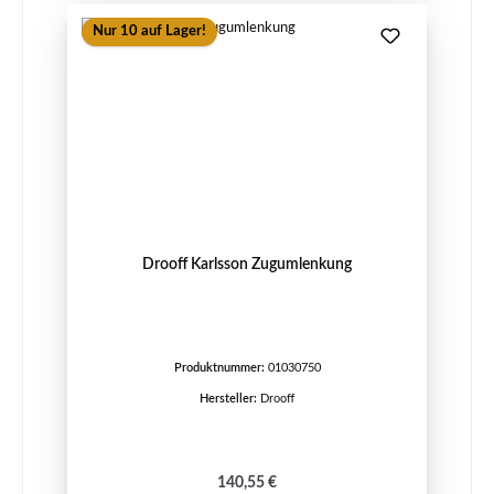
Nur 10 auf Lager!
Drooff Karlsson Zugumlenkung
Produktnummer:
01030750
Hersteller:
Drooff
Regulärer Preis:
140,55 €