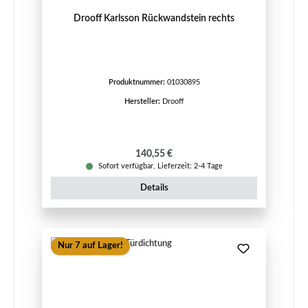
Drooff Karlsson Rückwandstein rechts
Produktnummer:
01030895
Hersteller:
Drooff
Regulärer Preis:
140,55 €
Sofort verfügbar, Lieferzeit: 2-4 Tage
Details
Nur 7 auf Lager!