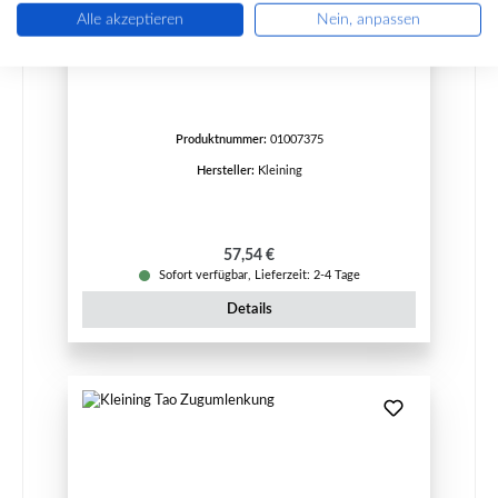
Alle akzeptieren
Nein, anpassen
Kleining Tao Rückwandstein links
Produktnummer:
01007375
Hersteller:
Kleining
Regulärer Preis:
57,54 €
Sofort verfügbar, Lieferzeit: 2-4 Tage
Details