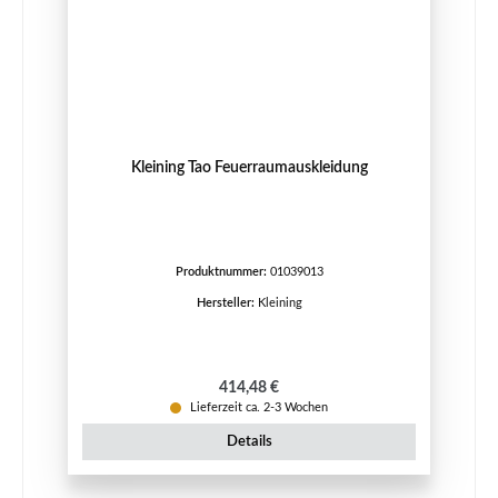
Kleining Tao Feuerraumauskleidung
Produktnummer:
01039013
Hersteller:
Kleining
Regulärer Preis:
414,48 €
Lieferzeit ca. 2-3 Wochen
Details