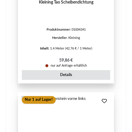
Kleining Tao Scheibendichtung
Produktnummer:
01004341
Hersteller:
Kleining
Inhalt:
1.4 Meter
(42,76 € / 1 Meter)
Regulärer Preis:
59,86 €
nur auf Anfrage erhältlich
Details
Nur 1 auf Lager!