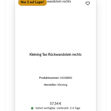
Nur 2 auf Lager!
Kleining Tao Rückwandstein rechts
Produktnummer:
01038802
Hersteller:
Kleining
Regulärer Preis:
57,54 €
Sofort verfügbar, Lieferzeit: 2-4 Tage