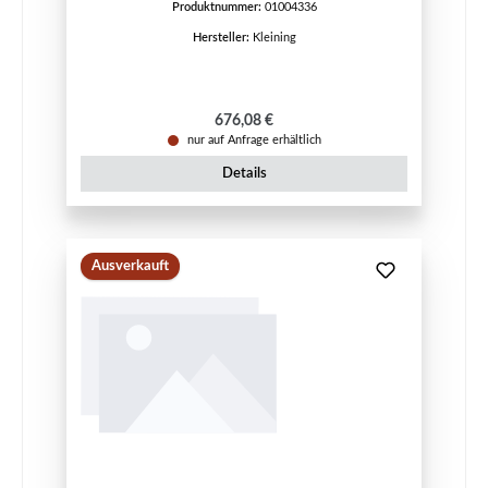
Produktnummer:
01004336
Hersteller:
Kleining
Regulärer Preis:
676,08 €
nur auf Anfrage erhältlich
Details
Ausverkauft