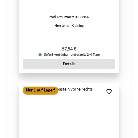
Produktnummer:
01038837
Hersteller:
Kleining
Regulärer Preis:
57,54 €
Sofort verfügbar, Lieferzeit: 2-4 Tage
Details
Nur 1 auf Lager!