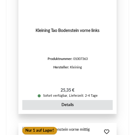
Kleining Tao Bodenstein vorne links
Produktnummer:
01007363
Hersteller:
Kleining
Regulärer Preis:
25,35 €
Sofort verfügbar, Lieferzeit: 2-4 Tage
Details
Nur 1 auf Lager!