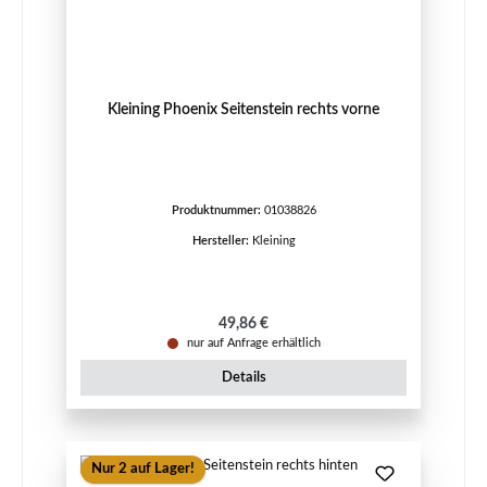
Kleining Phoenix Seitenstein rechts vorne
Produktnummer:
01038826
Hersteller:
Kleining
Regulärer Preis:
49,86 €
nur auf Anfrage erhältlich
Details
Nur 2 auf Lager!