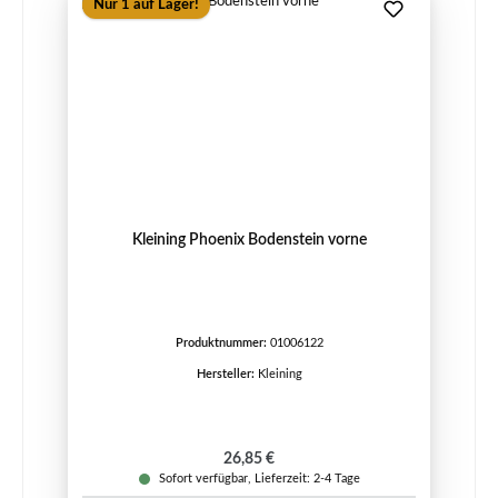
Nur 1 auf Lager!
Kleining Phoenix Bodenstein vorne
Produktnummer:
01006122
Hersteller:
Kleining
Regulärer Preis:
26,85 €
Sofort verfügbar, Lieferzeit: 2-4 Tage