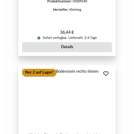
Produktnummer:
01009140
Hersteller:
Kleining
Regulärer Preis:
36,44 €
Sofort verfügbar, Lieferzeit: 2-4 Tage
Details
Nur 2 auf Lager!