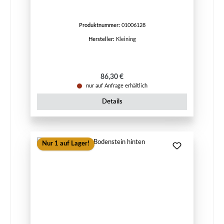
Produktnummer:
01006128
Hersteller:
Kleining
Regulärer Preis:
86,30 €
nur auf Anfrage erhältlich
Details
Nur 1 auf Lager!