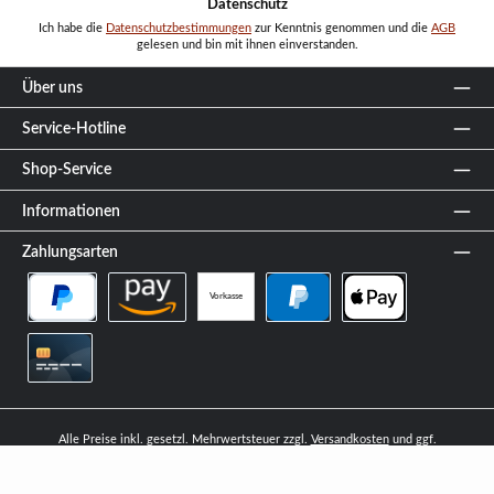
Datenschutz
Ich habe die
Datenschutzbestimmungen
zur Kenntnis genommen und die
AGB
gelesen und bin mit ihnen einverstanden.
Über uns
Service-Hotline
Shop-Service
Informationen
Zahlungsarten
Vorkasse
PayPal Später Bezahlen
Amazon Pay
PayPal
Apple Pay
Kreditkarte
Alle Preise inkl. gesetzl. Mehrwertsteuer zzgl.
Versandkosten
und ggf.
Nachnahmegebühren, wenn nicht anders angegeben.
© 2026 Cerberuskaminhaus - Alle Rechte vorbehalten. Theme by
ThemeWare®