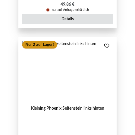
Regulärer Preis:
49,86 €
nur auf Anfrage erhältlich
Details
Nur 2 auf Lager!
Kleining Phoenix Seitenstein links hinten