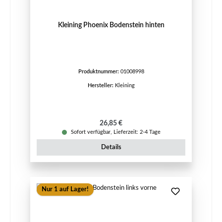
Kleining Phoenix Bodenstein hinten
Produktnummer:
01008998
Hersteller:
Kleining
Regulärer Preis:
26,85 €
Sofort verfügbar, Lieferzeit: 2-4 Tage
Details
Nur 1 auf Lager!