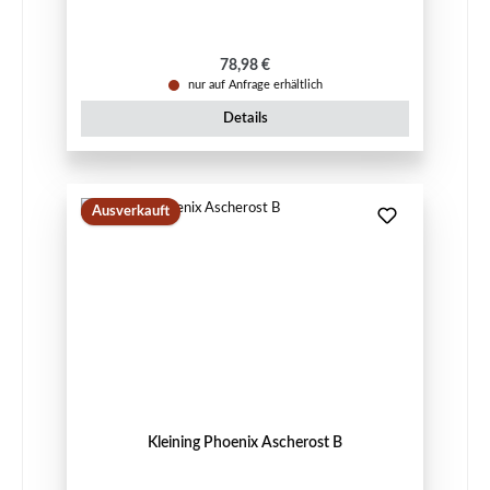
Regulärer Preis:
78,98 €
nur auf Anfrage erhältlich
Details
Ausverkauft
Kleining Phoenix Ascherost B