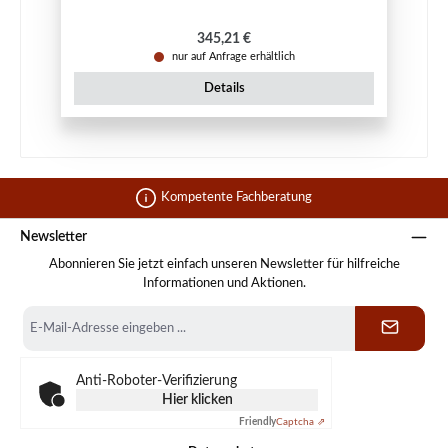
Regulärer Preis:
345,21 €
nur auf Anfrage erhältlich
Details
Kompetente Fachberatung
Newsletter
Abonnieren Sie jetzt einfach unseren Newsletter für hilfreiche
Informationen und Aktionen.
E-
Mail-
Adresse
*
Anti-Roboter-Verifizierung
Hier klicken
Friendly
Captcha ⇗