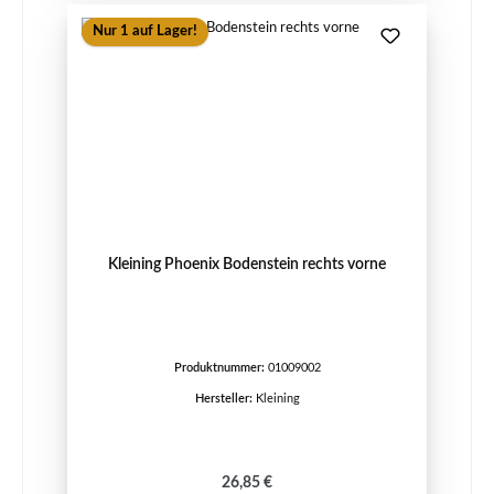
Nur 1 auf Lager!
Kleining Phoenix Bodenstein rechts vorne
Produktnummer:
01009002
Hersteller:
Kleining
Regulärer Preis:
26,85 €