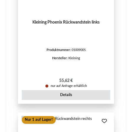
Kleining Phoenix Rückwandstein links
Produktnummer:
01009005
Hersteller:
Kleining
Regulärer Preis:
55,62 €
nur auf Anfrage erhältlich
Details
Nur 1 auf Lager!