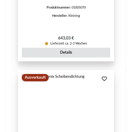
Produktnummer:
01005070
Hersteller:
Kleining
Regulärer Preis:
643,03 €
Lieferzeit ca. 2-3 Wochen
Details
Ausverkauft