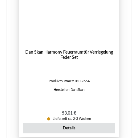
Dan Skan Harmony Feuerraumtür Verriegelung
Feder Set
Produktnummer:
01056554
Hersteller:
Dan Skan
Regulärer Preis:
53,01 €
Lieferzeit ca. 2-3 Wochen
Details