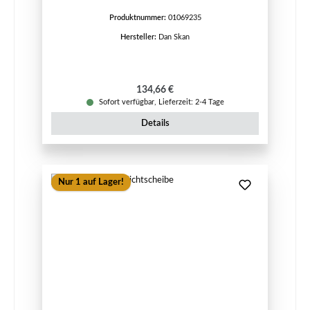
Produktnummer:
01069235
Hersteller:
Dan Skan
Regulärer Preis:
134,66 €
Sofort verfügbar, Lieferzeit: 2-4 Tage
Details
Nur 1 auf Lager!