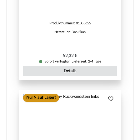
Produktnummer:
01055655
Hersteller:
Dan Skan
Regulärer Preis:
52,32 €
Sofort verfügbar, Lieferzeit: 2-4 Tage
Details
Nur 9 auf Lager!