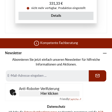
Regulärer Preis:
331,33 €
nicht mehr verfügbar, Produktion eingestellt
Details
Kompetente Fachberatung
Newsletter
Abonnieren Sie jetzt einfach unseren Newsletter für hilfreiche
Informationen und Aktionen.
E-
Mail-
Adresse
*
Anti-Roboter-Verifizierung
Hier klicken
Friendly
Captcha ⇗
Datenschutz