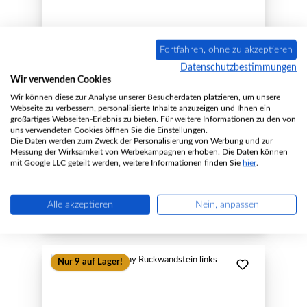
Dan Skan Harmony Rückwandstein links
Fortfahren, ohne zu akzeptieren
Datenschutzbestimmungen
Wir verwenden Cookies
Wir können diese zur Analyse unserer Besucherdaten platzieren, um unsere
Produktnummer:
01055657
Webseite zu verbessern, personalisierte Inhalte anzuzeigen und Ihnen ein
Hersteller:
Dan Skan
großartiges Webseiten-Erlebnis zu bieten. Für weitere Informationen zu den von
uns verwendeten Cookies öffnen Sie die Einstellungen.
Die Daten werden zum Zweck der Personalisierung von Werbung und zur
Messung der Wirksamkeit von Werbekampagnen erhoben. Die Daten können
mit Google LLC geteilt werden, weitere Informationen finden Sie
hier
.
Regulärer Preis:
78,47 €
Sofort verfügbar, Lieferzeit: 2-4 Tage
Details
Alle akzeptieren
Nein, anpassen
Nur 9 auf Lager!