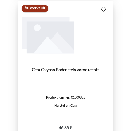
Ausverkauft
Cera Calypso Bodenstein vorne rechts
Produktnummer:
01009855
Hersteller:
Cera
Regulärer Preis:
46,85 €