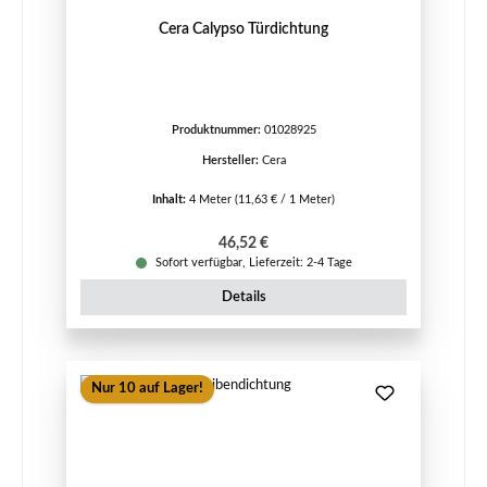
Cera Calypso Türdichtung
Produktnummer:
01028925
Hersteller:
Cera
Inhalt:
4 Meter
(11,63 € / 1 Meter)
Regulärer Preis:
46,52 €
Sofort verfügbar, Lieferzeit: 2-4 Tage
Details
Nur 10 auf Lager!