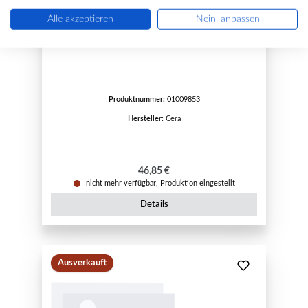
Alle akzeptieren
Nein, anpassen
Cera Calypso Bodenstein hinten
Produktnummer:
01009853
Hersteller:
Cera
Regulärer Preis:
46,85 €
nicht mehr verfügbar, Produktion eingestellt
Details
Ausverkauft