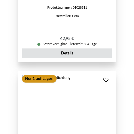
Produktnummer:
01028511
Hersteller:
Cera
Regulärer Preis:
42,95 €
Sofort verfügbar, Lieferzeit: 2-4 Tage
Details
Nur 1 auf Lager!