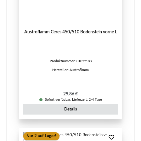
Austroflamm Ceres 450/510 Bodenstein vorne L
Produktnummer:
01022188
Hersteller:
Austroflamm
Regulärer Preis:
29,86 €
Sofort verfügbar, Lieferzeit: 2-4 Tage
Details
Nur 2 auf Lager!