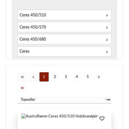
Ceres 450/510
Ceres 450/570
Ceres 450/680
Ceres
Seite
Seite
Seite
Seite
Seite
1
2
3
4
5