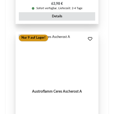
Regulärer Preis:
63,98 €
Sofort verfügbar, Lieferzeit: 2-4 Tage
Details
Nur 9 auf Lager!
Austroflamm Ceres Ascherost A