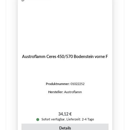
Austroflamm Ceres 450/570 Bodenstein vorne F
Produktnummer:
01022252
Hersteller:
Austroflamm
Regulärer Preis:
34,12 €
Sofort verfügbar, Lieferzeit: 2-4 Tage
Details