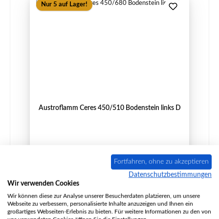
Nur 5 auf Lager!
Austroflamm Ceres 450/510 Bodenstein links D
Produktnummer:
01009339
Fortfahren, ohne zu akzeptieren
Hersteller:
Austroflamm
Datenschutzbestimmungen
Wir verwenden Cookies
Wir können diese zur Analyse unserer Besucherdaten platzieren, um unsere
Regulärer Preis:
28,44 €
Webseite zu verbessern, personalisierte Inhalte anzuzeigen und Ihnen ein
großartiges Webseiten-Erlebnis zu bieten. Für weitere Informationen zu den von
Sofort verfügbar, Lieferzeit: 2-4 Tage