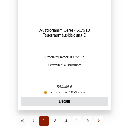
Austroflamm Ceres 450/510
Feuerraumauskleidung D
Produktnummer:
01022817
Hersteller:
Austroflamm
Regulärer Preis:
554,46 €
Lieferzeit ca. 7-8 Wochen
Details
Seite
Seite
Seite
Seite
Seite
1
2
3
4
5