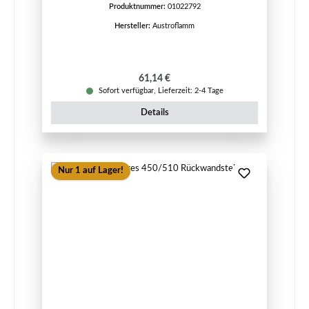
Produktnummer:
01022792
Hersteller:
Austroflamm
Regulärer Preis:
61,14 €
Sofort verfügbar, Lieferzeit: 2-4 Tage
Details
Nur 1 auf Lager!