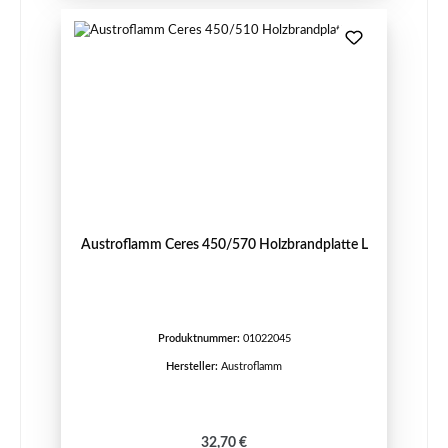
Austroflamm Ceres 450/570 Holzbrandplatte L
Produktnummer:
01022045
Hersteller:
Austroflamm
Regulärer Preis:
32,70 €