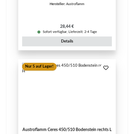
Hersteller:
Austroflamm
Regulärer Preis:
28,44 €
Sofort verfügbar, Lieferzeit: 2-4 Tage
Details
Nur 5 auf Lager!
Austroflamm Ceres 450/510 Bodenstein rechts L