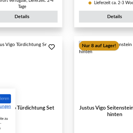
fort verfügbar, Lieferzeit: 2-4
Lieferzeit ca. 2-3 W
Tage
Details
Details
Nur 8 auf Lager!
ieren
mungen
us Vigo Türdichtung Set
Justus Vigo Seitenstei
hinten
te zu
-
s