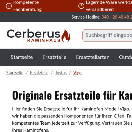
Kompetente
Lagernde Ware werkta
 Hauptinhalt springen
Zur Suche springen
Zur Hauptnavigation springen
Fachberatung
versandbereit
Service-Hotline:
040 - 28 48 48 
Startseite
Ersatzteile
Ersatzteilarten
Outd
/
/
/
Startseite
Ersatzteile
Justus
Vigo
Originale Ersatzteile für K
Hier finden Sie Ersatzteile für Ihr Kaminofen Modell Vigo
wir haben die passenden Komponenten für Ihren Ofen. Fall
kompetentes Team jederzeit zur Verfügung. Vertrauen Sie
Ihres Kaminofens.