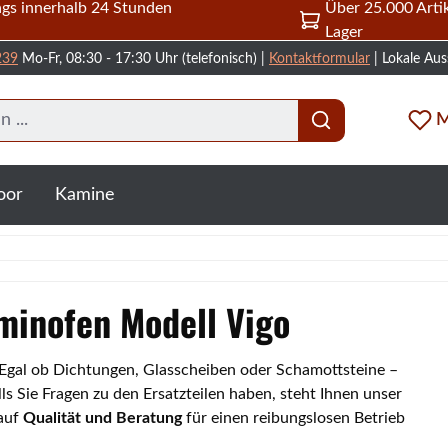
gs innerhalb 24 Stunden
Über 25.000 Artik
Lager
239
Mo-Fr, 08:30 - 17:30 Uhr (telefonisch) |
Kontaktformular
| Lokale Aus
M
oor
Kamine
aminofen Modell Vigo
. Egal ob Dichtungen, Glasscheiben oder Schamottsteine –
s Sie Fragen zu den Ersatzteilen haben, steht Ihnen unser
 auf
Qualität und Beratung
für einen reibungslosen Betrieb