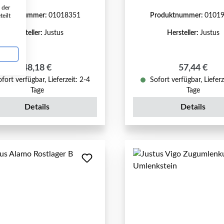
 der
roduktnummer:
01018351
Produktnummer:
0101
eilt
Hersteller:
Justus
Hersteller:
Justus
Regulärer Preis:
Regulärer P
48,18 €
57,44 €
fort verfügbar, Lieferzeit: 2-4
Sofort verfügbar, Lieferz
Tage
Tage
Details
Details