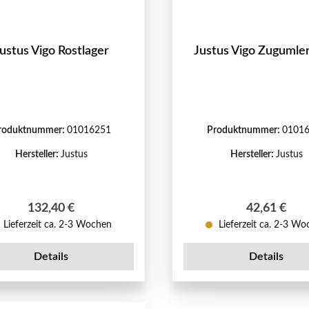
ustus Vigo Rostlager
Justus Vigo Zugumle
roduktnummer:
01016251
Produktnummer:
0101
Hersteller:
Justus
Hersteller:
Justus
Regulärer Preis:
Regulärer P
132,40 €
42,61 €
Lieferzeit ca. 2-3 Wochen
Lieferzeit ca. 2-3 W
Details
Details