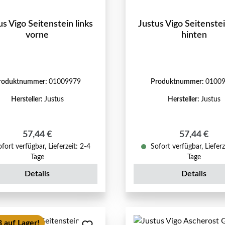
us Vigo Seitenstein links
Justus Vigo Seitenstei
vorne
hinten
roduktnummer:
01009979
Produktnummer:
0100
Hersteller:
Justus
Hersteller:
Justus
Regulärer Preis:
Regulärer P
57,44 €
57,44 €
fort verfügbar, Lieferzeit: 2-4
Sofort verfügbar, Lieferz
Tage
Tage
Details
Details
 auf Lager!