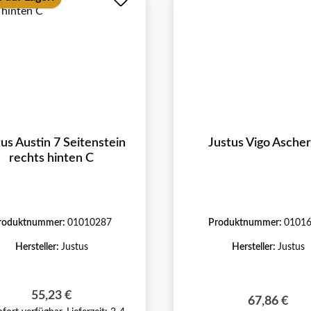
us Austin 7 Seitenstein
Justus Vigo Asche
rechts hinten C
roduktnummer:
01010287
Produktnummer:
0101
Hersteller:
Justus
Hersteller:
Justus
Regulärer Preis:
55,23 €
Regulärer P
67,86 €