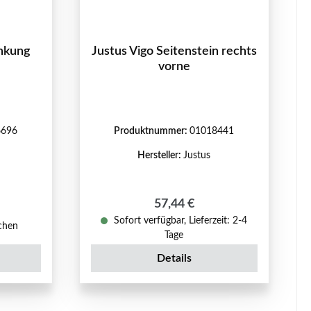
nkung
Justus Vigo Seitenstein rechts
vorne
6696
Produktnummer:
01018441
Hersteller:
Justus
Regulärer Preis:
57,44 €
reis:
Sofort verfügbar, Lieferzeit: 2-4
ochen
Tage
Details