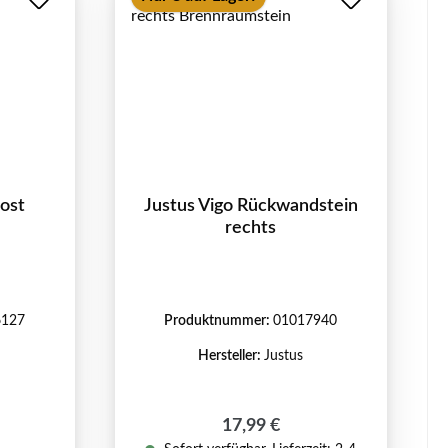
rost
Justus Vigo Rückwandstein
rechts
6127
Produktnummer:
01017940
Hersteller:
Justus
Regulärer Preis:
17,99 €
reis: