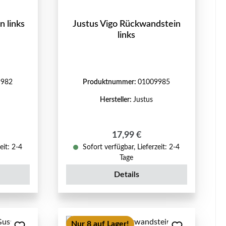
n links
Justus Vigo Rückwandstein
links
9982
Produktnummer:
01009985
Hersteller:
Justus
reis:
Regulärer Preis:
17,99 €
eit: 2-4
Sofort verfügbar, Lieferzeit: 2-4
Tage
Details
Nur 8 auf Lager!