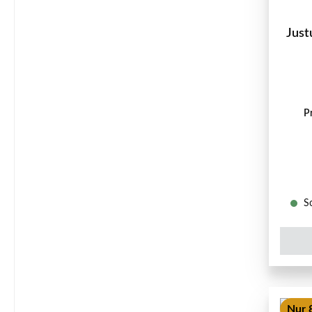
Just
P
So
Nur 8