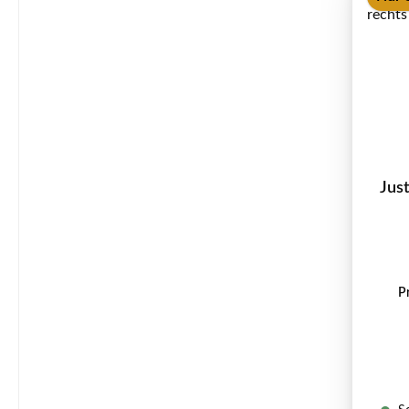
Just
P