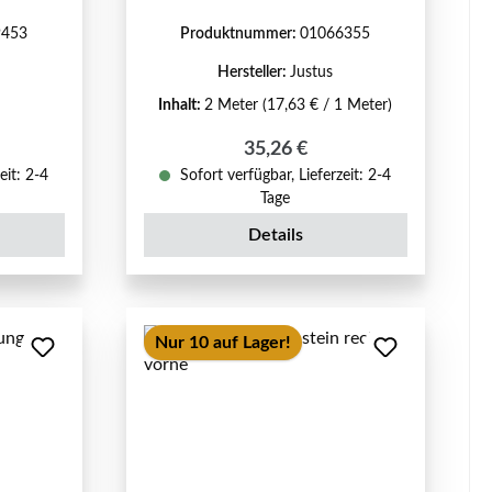
9453
Produktnummer:
01066355
Hersteller:
Justus
Inhalt:
2 Meter
(17,63 € / 1 Meter)
reis:
Regulärer Preis:
35,26 €
eit: 2-4
Sofort verfügbar, Lieferzeit: 2-4
Tage
Details
Nur 10 auf Lager!