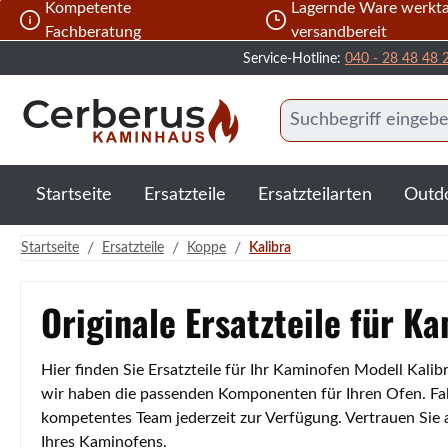
Kompetente
Lagernde Ware werkta
 Hauptinhalt springen
Zur Suche springen
Zur Hauptnavigation springen
Fachberatung
versandbereit
Service-Hotline:
040 - 28 48 48 
Startseite
Ersatzteile
Ersatzteilarten
Outd
/
/
/
Startseite
Ersatzteile
Koppe
Kalibra
Originale Ersatzteile für K
Hier finden Sie Ersatzteile für Ihr Kaminofen Modell Kali
wir haben die passenden Komponenten für Ihren Ofen. Fall
kompetentes Team jederzeit zur Verfügung. Vertrauen Sie
Ihres Kaminofens.