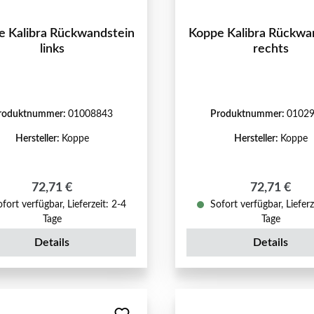
e Kalibra Rückwandstein
Koppe Kalibra Rückwa
links
rechts
roduktnummer:
01008843
Produktnummer:
0102
Hersteller:
Koppe
Hersteller:
Koppe
Regulärer Preis:
Regulärer P
72,71 €
72,71 €
fort verfügbar, Lieferzeit: 2-4
Sofort verfügbar, Lieferz
Tage
Tage
Details
Details