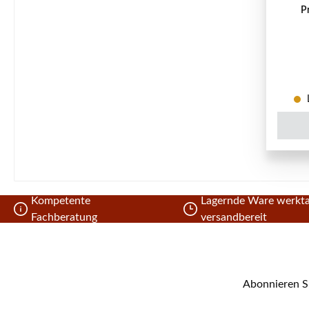
P
L
Kompetente
Lagernde Ware werkta
Fachberatung
versandbereit
Abonnieren Si