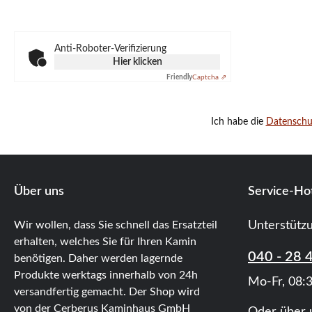
Anti-Roboter-Verifizierung
Hier klicken
Friendly
Captcha ⇗
Ich habe die
Datensch
Über uns
Service-Hot
Wir wollen, dass Sie schnell das Ersatzteil
Unterstütz
erhalten, welches Sie für Ihren Kamin
040 - 28 
benötigen. Daher werden lagernde
Produkte werktags innerhalb von 24h
Mo-Fr, 08:3
versandfertig gemacht. Der Shop wird
von der Cerberus Kaminhaus GmbH