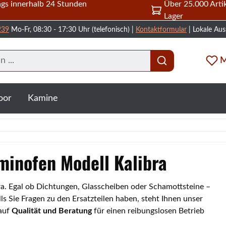
gs innerhalb 24 Stunden
Über 25.000 Artik
Lager
239
Mo-Fr, 08:30 - 17:30 Uhr (telefonisch) |
Kontaktformular
| Lokale Aus
M
oor
Kamine
aminofen Modell Kalibra
bra. Egal ob Dichtungen, Glasscheiben oder Schamottsteine –
s Sie Fragen zu den Ersatzteilen haben, steht Ihnen unser
 auf
Qualität und Beratung
für einen reibungslosen Betrieb