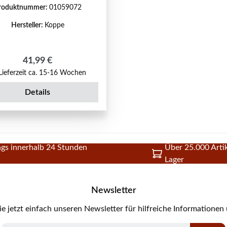
roduktnummer:
01059072
Hersteller:
Koppe
Regulärer Preis:
41,99 €
ieferzeit ca. 15-16 Wochen
Details
gs innerhalb 24 Stunden
Über 25.000 Artik
Lager
Newsletter
e jetzt einfach unseren Newsletter für hilfreiche Informationen