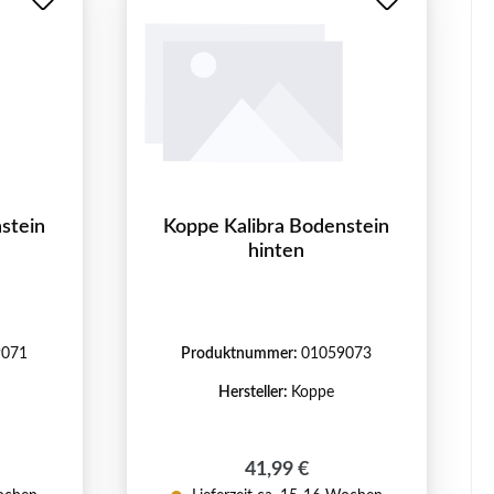
stein
Koppe Kalibra Bodenstein
hinten
9071
Produktnummer:
01059073
Hersteller:
Koppe
reis:
Regulärer Preis:
41,99 €