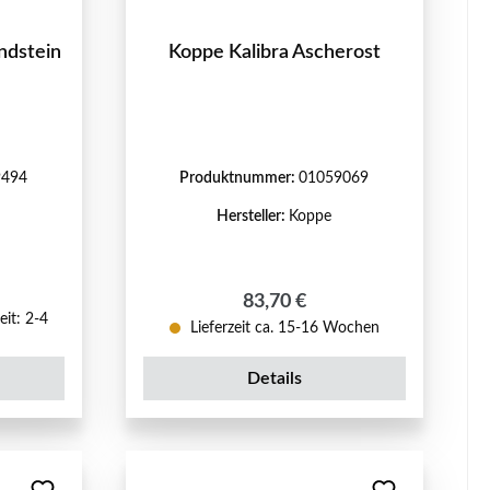
ndstein
Koppe Kalibra Ascherost
9494
Produktnummer:
01059069
Hersteller:
Koppe
reis:
Regulärer Preis:
83,70 €
eit: 2-4
Lieferzeit ca. 15-16 Wochen
Details