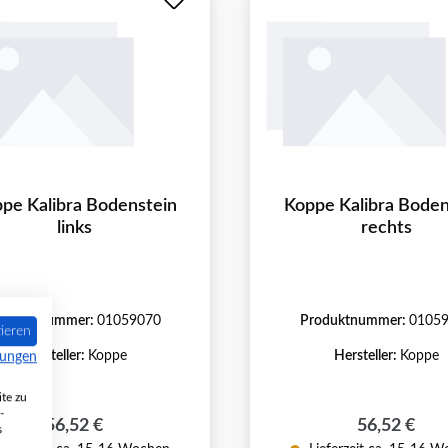
pe Kalibra Bodenstein
Koppe Kalibra Boden
links
rechts
roduktnummer:
01059070
Produktnummer:
0105
ieren
Hersteller:
Koppe
Hersteller:
Koppe
mungen
te zu
-
Regulärer Preis:
Regulärer P
56,52 €
56,52 €
s