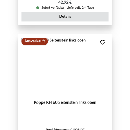
Regulärer Preis:
42,92 €
Sofort verfügbar, Lieferzeit: 2-4 Tage
Details
Ausverkauft
Koppe KH 60 Seitenstein links oben
Produktnummer:
01005127