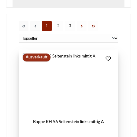
Seite
Seite
Seite
1
2
3
Ausverkauft
Koppe KH 56 Seitenstein links mittig A