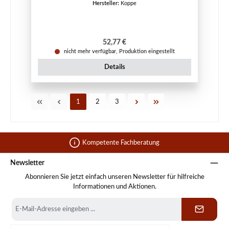
Hersteller:
Koppe
Regulärer Preis:
52,77 €
nicht mehr verfügbar, Produktion eingestellt
Details
Seite
Seite
Seite
1
2
3
Kompetente Fachberatung
Newsletter
Abonnieren Sie jetzt einfach unseren Newsletter für hilfreiche
Informationen und Aktionen.
E-
Mail-
Adresse
*