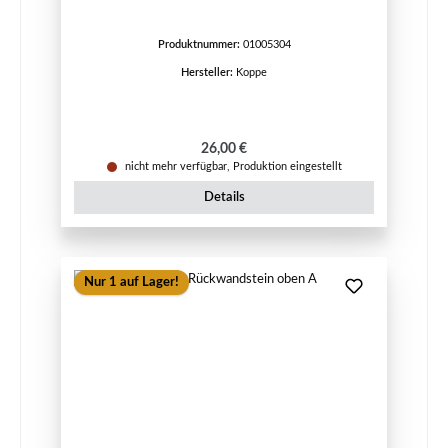
Produktnummer:
01005304
Hersteller:
Koppe
Regulärer Preis:
26,00 €
nicht mehr verfügbar, Produktion eingestellt
Details
Nur 1 auf Lager!