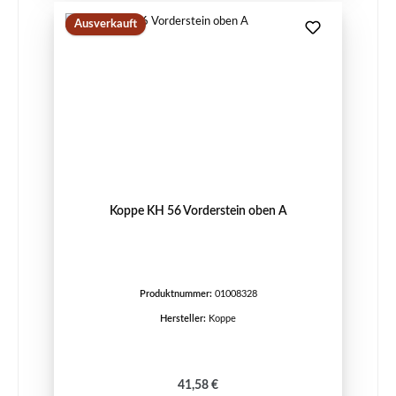
Ausverkauft
Koppe KH 56 Vorderstein oben A
Produktnummer:
01008328
Hersteller:
Koppe
Regulärer Preis:
41,58 €