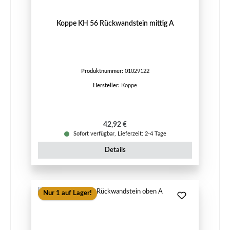
Koppe KH 56 Rückwandstein mittig A
Produktnummer:
01029122
Hersteller:
Koppe
Regulärer Preis:
42,92 €
Sofort verfügbar, Lieferzeit: 2-4 Tage
Details
Nur 1 auf Lager!