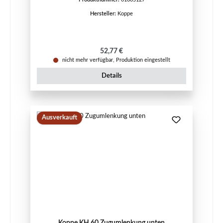
Hersteller:
Koppe
Regulärer Preis:
52,77 €
nicht mehr verfügbar, Produktion eingestellt
Details
Ausverkauft
Koppe KH 60 Zugumlenkung unten