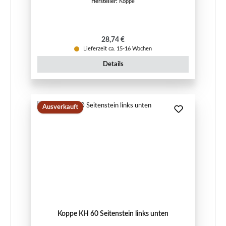
Hersteller:
Koppe
Regulärer Preis:
28,74 €
Lieferzeit ca. 15-16 Wochen
Details
Ausverkauft
Koppe KH 60 Seitenstein links unten