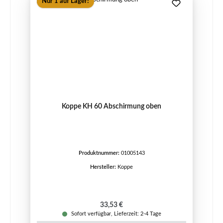
Nur 1 auf Lager!
Koppe KH 60 Abschirmung oben
Produktnummer:
01005143
Hersteller:
Koppe
Regulärer Preis:
33,53 €
Sofort verfügbar, Lieferzeit: 2-4 Tage