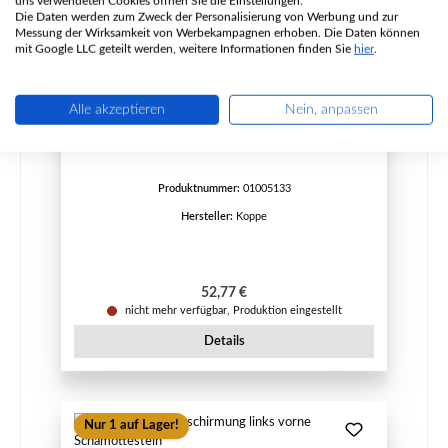
uns verwendeten Cookies öffnen Sie die Einstellungen.
Die Daten werden zum Zweck der Personalisierung von Werbung und zur
Messung der Wirksamkeit von Werbekampagnen erhoben. Die Daten können
mit Google LLC geteilt werden, weitere Informationen finden Sie
hier
.
Koppe KH 60 Zugumlenkung oben
Alle akzeptieren
Nein, anpassen
Produktnummer:
01005133
Hersteller:
Koppe
Regulärer Preis:
52,77 €
nicht mehr verfügbar, Produktion eingestellt
Details
Nur 1 auf Lager!