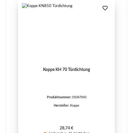
Koppe KH 70 Türdichtung
Produktnummer:
01047043
Hersteller:
Koppe
Regulärer Preis:
28,74 €