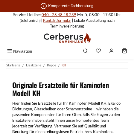
Zum Hauptinhalt springen
Kompetente Fachberatung
Service-Hotline:
040 - 28 48 48 239
Mo-Fr, 08:30 - 17:30 Uhr
(telefonisch) |
Kontaktformular
| Lokale Ausstellung nach
Terminvereinbarung
Navigation
/
/
/
Startseite
Ersatzteile
Koppe
KH
Originale Ersatzteile für Kaminofen
Modell KH
Hier finden Sie Ersatzteile für Ihr Kaminofen Modell KH. Egal ob
Dichtungen, Glasscheiben oder Schamottsteine – wir haben die
passenden Komponenten für Ihren Ofen. Falls Sie Fragen zu den
Ersatzteilen haben, steht Ihnen unser kompetentes Team
jederzeit zur Verfügung. Vertrauen Sie auf
Qualität und
Beratung
für einen reibungslosen Betrieb Ihres Kaminofens.