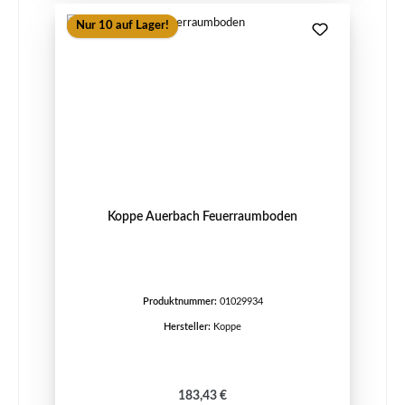
Nur 10 auf Lager!
Koppe Auerbach Feuerraumboden
Produktnummer:
01029934
Hersteller:
Koppe
Regulärer Preis:
183,43 €