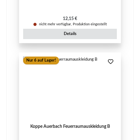
Regulärer Preis:
12,15 €
nicht mehr verfügbar, Produktion eingestellt
Details
Nur 6 auf Lager!
Koppe Auerbach Feuerraumauskleidung B