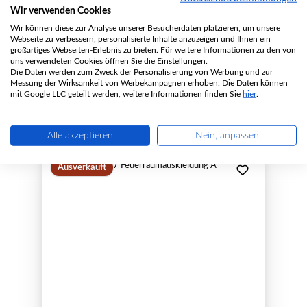
Produktnummer:
01029289
Wir verwenden Cookies
Hersteller:
Koppe
Wir können diese zur Analyse unserer Besucherdaten platzieren, um unsere
Webseite zu verbessern, personalisierte Inhalte anzuzeigen und Ihnen ein
großartiges Webseiten-Erlebnis zu bieten. Für weitere Informationen zu den von
uns verwendeten Cookies öffnen Sie die Einstellungen.
Die Daten werden zum Zweck der Personalisierung von Werbung und zur
Regulärer Preis:
537,25 €
Messung der Wirksamkeit von Werbekampagnen erhoben. Die Daten können
Sofort verfügbar, Lieferzeit: 2-4 Tage
mit Google LLC geteilt werden, weitere Informationen finden Sie
hier
.
Details
Alle akzeptieren
Nein, anpassen
Ausverkauft