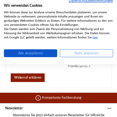
Datenschutzbestimmungen
Wir verwenden Cookies
Wir können diese zur Analyse unserer Besucherdaten platzieren, um unsere
Webseite zu verbessern, personalisierte Inhalte anzuzeigen und Ihnen ein
Die mit einem Stern (*) markierten Felder sind Pflichtfelder.
großartiges Webseiten-Erlebnis zu bieten. Für weitere Informationen zu den von
uns verwendeten Cookies öffnen Sie die Einstellungen.
Die Daten werden zum Zweck der Personalisierung von Werbung und zur
Ich habe die
Datenschutzbestimmungen
zur Kenntnis
Messung der Wirksamkeit von Werbekampagnen erhoben. Die Daten können
genommen und die
AGB
gelesen und bin mit ihnen
mit Google LLC geteilt werden, weitere Informationen finden Sie
hier
.
einverstanden. *
Alle akzeptieren
Nein, anpassen
Anti-Roboter-Verifizierung
Hier klicken
Friendly
Captcha ⇗
Widerruf erklären
Kompetente Fachberatung
Newsletter
Abonnieren Sie jetzt einfach unseren Newsletter für hilfreiche