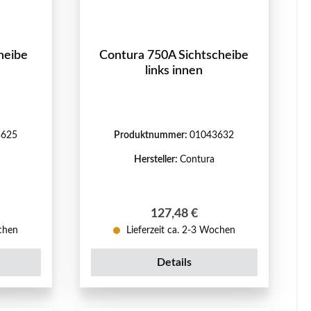
heibe
Contura 750A Sichtscheibe
links innen
3625
Produktnummer:
01043632
Hersteller:
Contura
eis:
Regulärer Preis:
127,48 €
ochen
Lieferzeit ca. 2-3 Wochen
Details