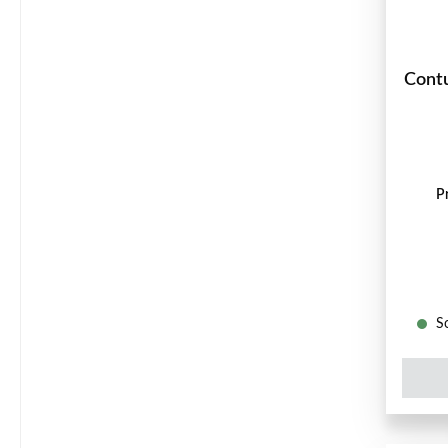
Cont
P
So