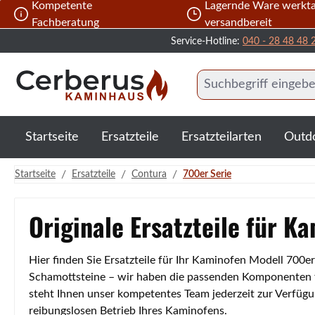
Kompetente
Lagernde Ware werkta
 Hauptinhalt springen
Zur Suche springen
Zur Hauptnavigation springen
Fachberatung
versandbereit
Service-Hotline:
040 - 28 48 48 
Startseite
Ersatzteile
Ersatzteilarten
Outd
/
/
/
Startseite
Ersatzteile
Contura
700er Serie
Originale Ersatzteile für K
Hier finden Sie Ersatzteile für Ihr Kaminofen Modell 700e
Schamottsteine – wir haben die passenden Komponenten für
steht Ihnen unser kompetentes Team jederzeit zur Verfügu
reibungslosen Betrieb Ihres Kaminofens.