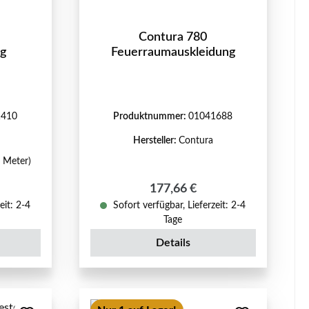
Contura 780
ng
Feuerraumauskleidung
1410
Produktnummer:
01041688
Hersteller:
Contura
1 Meter)
reis:
Regulärer Preis:
177,66 €
eit: 2-4
Sofort verfügbar, Lieferzeit: 2-4
Tage
Details