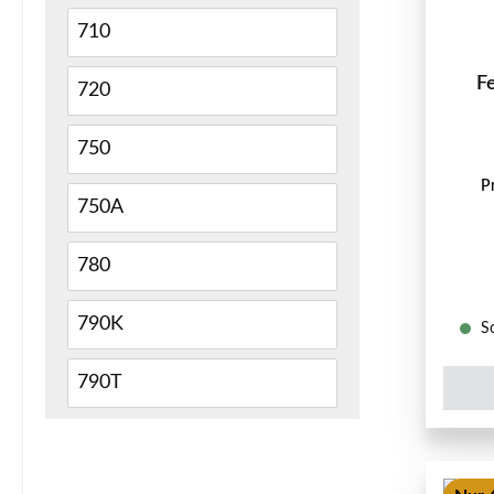
710
F
720
750
P
750A
780
790K
So
790T