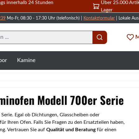
gs innerhalb 24 Stunden
Über 25.000 Artik
Lager
239
Mo-Fr, 08:30 - 17:30 Uhr (telefonisch) |
Kontaktformular
| Lokale Aus
M
oor
Kamine
aminofen Modell 700er Serie
r Serie. Egal ob Dichtungen, Glasscheiben oder
 Ihren Ofen. Falls Sie Fragen zu den Ersatzteilen haben,
ng. Vertrauen Sie auf
Qualität und Beratung
für einen