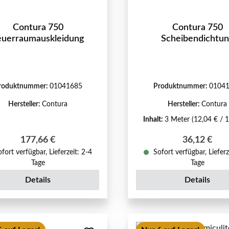
Contura 750
Contura 750
euerraumauskleidung
Scheibendichtu
roduktnummer:
01041685
Produktnummer:
0104
Hersteller:
Contura
Hersteller:
Contura
Inhalt:
3 Meter
(12,04 € / 
Regulärer Preis:
Regulärer P
177,66 €
36,12 €
fort verfügbar, Lieferzeit: 2-4
Sofort verfügbar, Lieferz
Tage
Tage
Details
Details