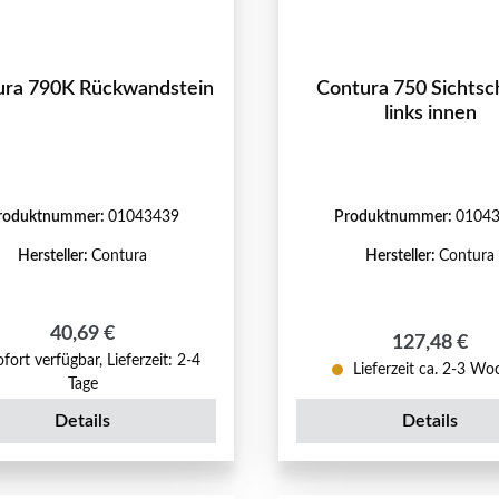
ura 790K Rückwandstein
Contura 750 Sichtsc
links innen
roduktnummer:
01043439
Produktnummer:
0104
Hersteller:
Contura
Hersteller:
Contura
Regulärer Preis:
40,69 €
Regulärer Pr
127,48 €
fort verfügbar, Lieferzeit: 2-4
Lieferzeit ca. 2-3 W
Tage
Details
Details