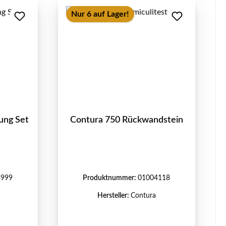
Nur 6 auf Lager!
ung Set
Contura 750 Rückwandstein
8999
Produktnummer:
01004118
Hersteller:
Contura