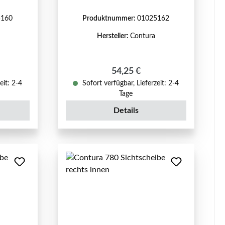
5160
Produktnummer:
01025162
Hersteller:
Contura
reis:
Regulärer Preis:
54,25 €
eit: 2-4
Sofort verfügbar, Lieferzeit: 2-4
Tage
Details