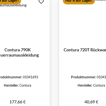
 auf Lager!
Nur 6 auf Lager!
Contura 790K
Contura 720T Rückwa
euerraumauskleidung
roduktnummer:
01041693
Produktnummer:
0104
Hersteller:
Contura
Hersteller:
Contura
Regulärer Preis:
Regulärer P
177,66 €
40,69 €