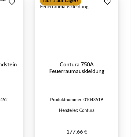
Nur 1 auf Lager!
ndstein
Contura 750A
Feuerraumauskleidung
3452
Produktnummer:
01043519
Hersteller:
Contura
reis:
Regulärer Preis:
177,66 €