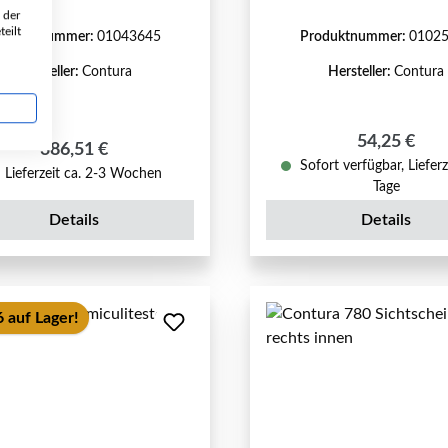
 der
eilt
roduktnummer:
01043645
Produktnummer:
0102
Hersteller:
Contura
Hersteller:
Contura
Regulärer P
54,25 €
Regulärer Preis:
386,51 €
Sofort verfügbar, Lieferz
Lieferzeit ca. 2-3 Wochen
Tage
Details
Details
 auf Lager!