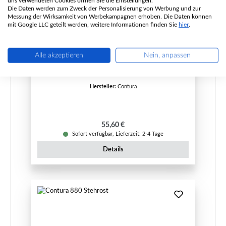
uns verwendeten Cookies öffnen Sie die Einstellungen.
Die Daten werden zum Zweck der Personalisierung von Werbung und zur
Messung der Wirksamkeit von Werbekampagnen erhoben. Die Daten können
mit Google LLC geteilt werden, weitere Informationen finden Sie
hier
.
Contura 810 Türdichtung Set
Alle akzeptieren
Nein, anpassen
Produktnummer:
01039477
Hersteller:
Contura
Regulärer Preis:
55,60 €
Sofort verfügbar, Lieferzeit: 2-4 Tage
Details