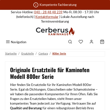
Zum Hauptinhalt springen
Kompetente Fachberatung
Service-Hotline:
040 - 28 48 48 239
Mo-Fr, 08:30 - 17:30 Uhr
(telefonisch) |
Kontaktformular
| Lokale Ausstellung nach
Terminvereinbarung
Navigation
/
/
/
Startseite
Ersatzteile
Contura
800er Serie
Originale Ersatzteile für Kaminofen
Modell 800er Serie
Hier finden Sie Ersatzteile für Ihr Kaminofen Modell 800er
Serie. Egal ob Dichtungen, Glasscheiben oder Schamottsteine –
wir haben die passenden Komponenten für Ihren Ofen. Falls Sie
Fragen zu den Ersatzteilen haben, steht Ihnen unser
kompetentes Team jederzeit zur Verfügung. Vertrauen Sie auf
Qualität und Beratung
für einen reibungslosen Betrieb Ihres