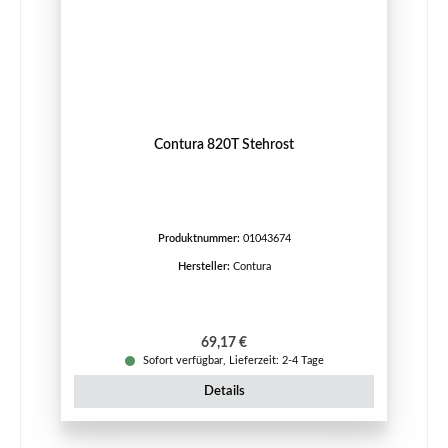
Contura 820T Stehrost
Produktnummer:
01043674
Hersteller:
Contura
Regulärer Preis:
69,17 €
Sofort verfügbar, Lieferzeit: 2-4 Tage
Details