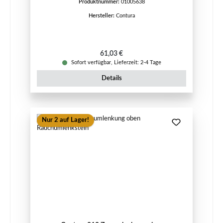
Produktnummer:
01005638
Hersteller:
Contura
Regulärer Preis:
61,03 €
Sofort verfügbar, Lieferzeit: 2-4 Tage
Details
Nur 2 auf Lager!