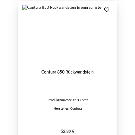
Contura 850 Rückwandstein
Produktnummer:
01003929
Hersteller:
Contura
Regulärer Preis:
52,89 €