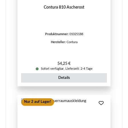
Contura 810 Ascherost
Produktnummer:
01025188
Hersteller:
Contura
Regulärer Preis:
54,25 €
Sofort verfügbar, Lieferzeit: 2-4 Tage
Details
Nur 2 auf Lager!