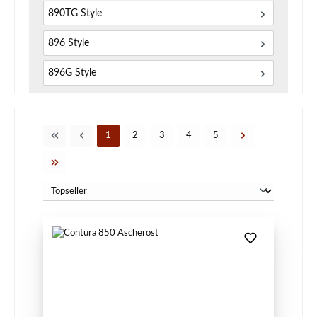
890TG Style
896 Style
896G Style
Seite
Seite
Seite
Seite
Seite
1
2
3
4
5