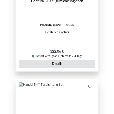
Contura 810 Zugumlenkung oben
Produktnummer:
01005639
Hersteller:
Contura
Regulärer Preis:
122,06 €
Sofort verfügbar, Lieferzeit: 2-4 Tage
Details