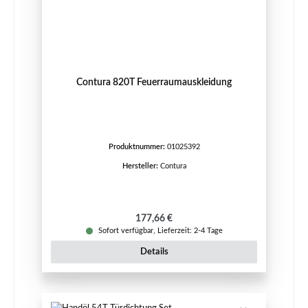
Contura 820T Feuerraumauskleidung
Produktnummer:
01025392
Hersteller:
Contura
Regulärer Preis:
177,66 €
Sofort verfügbar, Lieferzeit: 2-4 Tage
Details