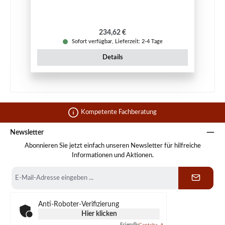
Regulärer Preis:
234,62 €
Sofort verfügbar, Lieferzeit: 2-4 Tage
Details
Kompetente Fachberatung
Newsletter
Abonnieren Sie jetzt einfach unseren Newsletter für hilfreiche
Informationen und Aktionen.
E-
Mail-
Adresse
*
Anti-Roboter-Verifizierung
Hier klicken
Friendly
Captcha ⇗