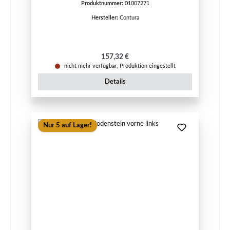
Produktnummer:
01007271
Hersteller:
Contura
Regulärer Preis:
157,32 €
nicht mehr verfügbar, Produktion eingestellt
Details
Nur 5 auf Lager!