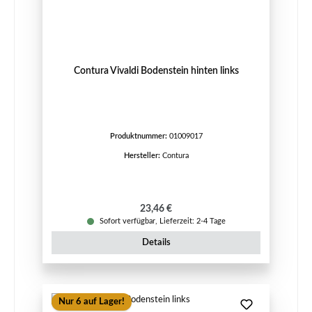
Contura Vivaldi Bodenstein hinten links
Produktnummer:
01009017
Hersteller:
Contura
Regulärer Preis:
23,46 €
Sofort verfügbar, Lieferzeit: 2-4 Tage
Details
Nur 6 auf Lager!