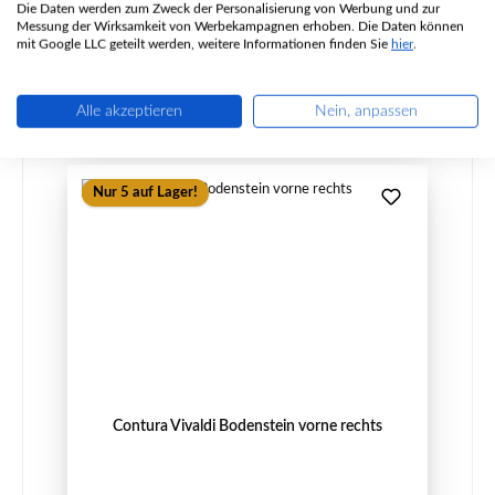
Die Daten werden zum Zweck der Personalisierung von Werbung und zur
Messung der Wirksamkeit von Werbekampagnen erhoben. Die Daten können
Regulärer Preis:
46,92 €
mit Google LLC geteilt werden, weitere Informationen finden Sie
hier
.
Sofort verfügbar, Lieferzeit: 2-4 Tage
Details
Alle akzeptieren
Nein, anpassen
Nur 5 auf Lager!
Contura Vivaldi Bodenstein vorne rechts