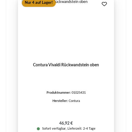
Nur 4 auf Lager!
Contura Vivaldi Rückwandstein oben
Produktnummer:
01025431
Hersteller:
Contura
Regulärer Preis:
46,92 €
Sofort verfügbar, Lieferzeit: 2-4 Tage