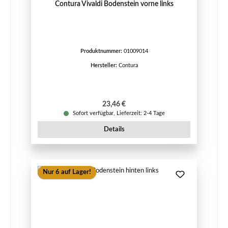
Contura Vivaldi Bodenstein vorne links
Produktnummer:
01009014
Hersteller:
Contura
Regulärer Preis:
23,46 €
Sofort verfügbar, Lieferzeit: 2-4 Tage
Details
Nur 6 auf Lager!