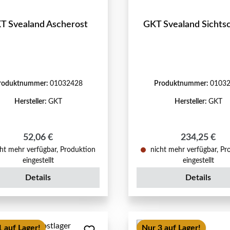
T Svealand Ascherost
GKT Svealand Sichts
roduktnummer:
01032428
Produktnummer:
0103
Hersteller:
GKT
Hersteller:
GKT
Regulärer Preis:
Regulärer Pr
52,06 €
234,25 €
ht mehr verfügbar, Produktion
nicht mehr verfügbar, Pr
eingestellt
eingestellt
Details
Details
 auf Lager!
Nur 3 auf Lager!