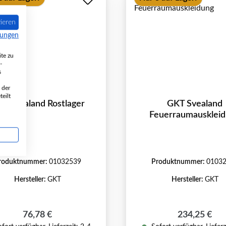
ieren
mungen
te zu
-
s
 der
eilt
T Svealand Rostlager
GKT Svealand
Feuerraumausklei
roduktnummer:
01032539
Produktnummer:
0103
Hersteller:
GKT
Hersteller:
GKT
Regulärer Preis:
Regulärer Pr
76,78 €
234,25 €