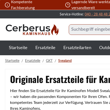
Kompetente
Lagernde Ware werkta
 Hauptinhalt springen
Zur Suche springen
Zur Hauptnavigation springen
Fachberatung
versandbereit
Service-Hotline:
040 - 28 48 48 
Startseite
Ersatzteile
Ersatzteilarten
Outd
/
/
/
Startseite
Ersatzteile
GKT
Svealand
Originale Ersatzteile für K
Hier finden Sie Ersatzteile für Ihr Kaminofen Modell Sve
– wir haben die passenden Komponenten für Ihren Ofen. Fa
kompetentes Team jederzeit zur Verfügung. Vertrauen Sie
Ihres Kaminofens.