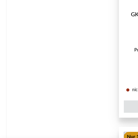
GK
P
nic
Nur 1