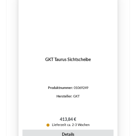
GKT Taurus Sichtscheibe
Produktnummer:
01069249
Hersteller:
GKT
Regulärer Preis:
413,84 €
Lieferzeit ca. 2-3 Wochen
Details