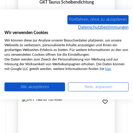
GKT Taurus Scheibendichtung
Fortfahren, ohne zu akzeptieren
Datenschutzbestimmungen
Produktnummer:
01069250
Wir verwenden Cookies
Hersteller:
GKT
Wir können diese zur Analyse unserer Besucherdaten platzieren, um unsere
Webseite zu verbessern, personalisierte Inhalte anzuzeigen und Ihnen ein
Inhalt:
2 Meter
(14,80 € / 1 Meter)
großartiges Webseiten-Erlebnis zu bieten. Für weitere Informationen zu den von
uns verwendeten Cookies öffnen Sie die Einstellungen.
Die Daten werden zum Zweck der Personalisierung von Werbung und zur
Regulärer Preis:
29,60 €
Messung der Wirksamkeit von Werbekampagnen erhoben. Die Daten können
Sofort verfügbar, Lieferzeit: 2-4 Tage
mit Google LLC geteilt werden, weitere Informationen finden Sie
hier
.
Details
Alle akzeptieren
Nein, anpassen